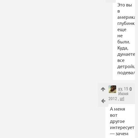
Это вы
в
америка
глубинке
еще
не
были.
Куда,
думаете,
все
детройц
подевали
ку
, 15
0
Июня
2012 ,
url
А меня
вот
другое
интересует
— зачем