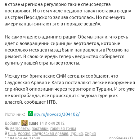
в страны региона регулярно такие спецсредства
поставляют. И в том числе недавно такая поставка в одну
из стран Персидского залива состоялась. Но почему-то
американцы считают это в порядке вещей».
На самом деле в администрации Обамы знали, что речь
идет о возвращении сирийцам вертолетов, которые
несколько месяцев назад были направлены в Россию на
ремонт. В свою очередь теперь ведомство собирается
купить у нашей страны вертолеты.
Между тем британские СМИ сегодня сообщают, что
Саудовская Аравия и Катар поставляют легкие вооружения
сирийской оппозиции через территорию Турции. И это уже
не контрабанда, все происходит с ведома турецких
властей, сообщает НТВ.
Источник:
ntv.ru/novosti/304102/
Добавил
suare
14 Июня 2012
вертолеты
,
поставки
,
горячая точка
Сша
,
Россия
,
Саудовская Аравия
,
Турция
,
Сирия
94 комментария
проблема (1)