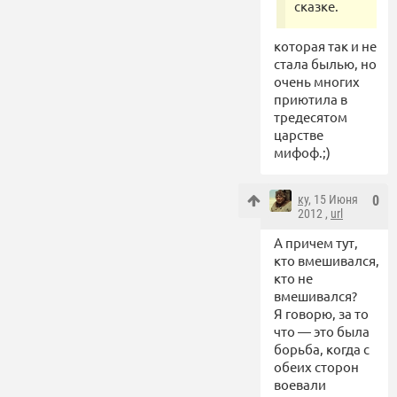
сказке.
которая так и не
стала былью, но
очень многих
приютила в
тредесятом
царстве
мифоф.;)
ку
, 15 Июня
0
2012 ,
url
А причем тут,
кто вмешивался,
кто не
вмешивался?
Я говорю, за то
что — это была
борьба, когда с
обеих сторон
воевали