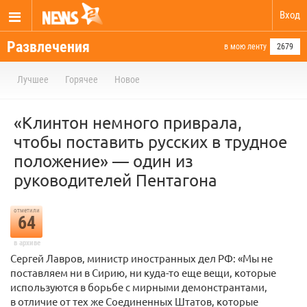
Вход
Развлечения
в мою ленту
2679
Лучшее
Горячее
Новое
«Клинтон немного приврала,
чтобы поставить русских в трудное
положение» — один из
руководителей Пентагона
отметили
64
в архиве
Сергей Лавров, министр иностранных дел РФ: «Мы не
поставляем ни в Сирию, ни куда-то еще вещи, которые
используются в борьбе с мирными демонстрантами,
в отличие от тех же Соединенных Штатов, которые