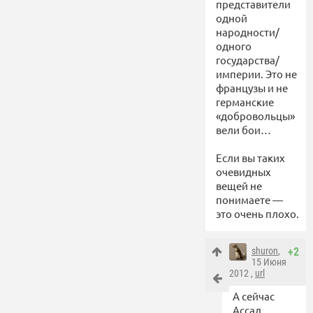
представители
одной
народности/
одного
государства/
империи. Это не
французы и не
германские
«добровольцы»
вели бои…
Если вы таких
очевидных
вещей не
понимаете —
это очень плохо.
shuron
,
+2
15 Июня
2012 ,
url
А сейчас
Ассад