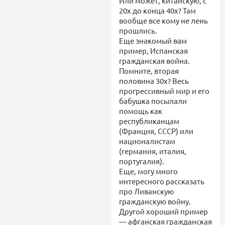
Или может, китайскую, с
20х до конца 40х? Там
вообще все кому не лень
прошлись.
Еще знакомый вам
пример, Испанская
гражданская война.
Помните, вторая
половина 30х? Весь
прогрессивный мир и его
бабушка посылали
помощь как
республиканцам
(Франция, СССР) или
националистам
(германия, италия,
португалия).
Еще, могу много
интересного рассказать
про Ливанскую
гражданскую войну.
Другой хороший пример
— афганская гражданская