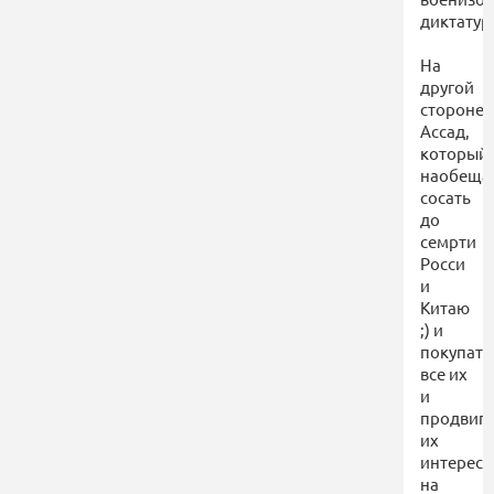
диктатур
На
другой
стороне
Ассад,
который
наобеща
сосать
до
семрти
Росси
и
Китаю
;) и
покупать
все их
и
продвига
их
интерес
на