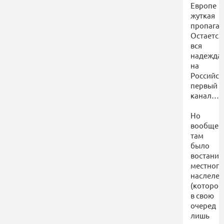
Европе
жуткая
пропага
Остается
вся
надежда
на
Российск
первый
канал…
Но
вообще
там
было
востание
местного
наслеле
(которое
в свою
очеред
лишь