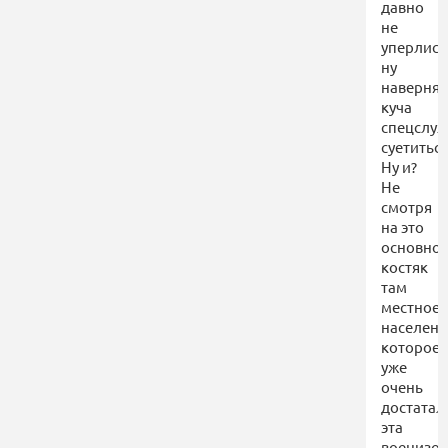
давно
не
уперлись
ну
наверняк
куча
спецслу
суетитьс
Ну и?
Не
смотря
на это
основно
костяк
там
местное
населени
которое
уже
очень
достатал
эта
военизо