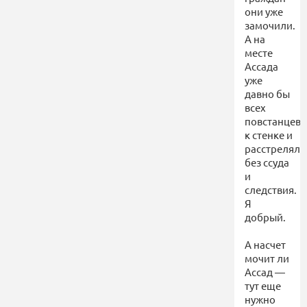
они уже
замочили.
А на
месте
Ассада
уже
давно бы
всех
повстанцев
к стенке и
расстрелял
без ссуда
и
следствия.
Я
добрый.
А насчет
мочит ли
Ассад —
тут еще
нужно