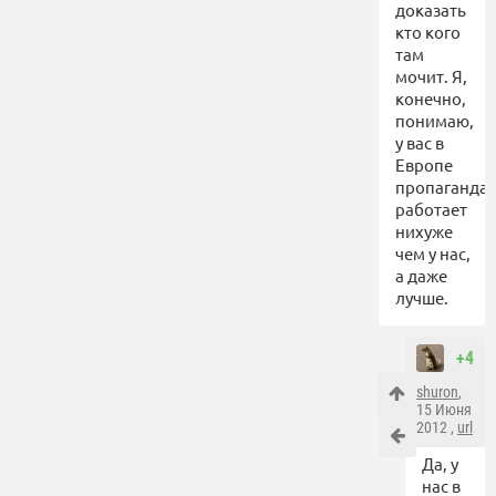
доказать
кто кого
там
мочит. Я,
конечно,
понимаю,
у вас в
Европе
пропаганда
работает
нихуже
чем у нас,
а даже
лучше.
+4
shuron
,
15 Июня
2012 ,
url
Да, у
нас в