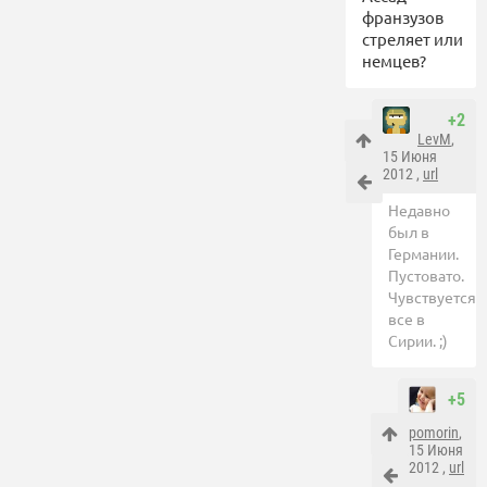
франзузов
стреляет или
немцев?
+2
LevM
,
15 Июня
2012 ,
url
Недавно
был в
Германии.
Пустовато.
Чувствуется,
все в
Сирии. ;)
+5
pomorin
,
15 Июня
2012 ,
url