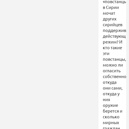
«повстанцы»
в Сирии
мочат
других
сирийцев
поддержив
действующи
режим? И
кто такие
эти
повстанцы,
можно ли
огласить
собственно
откуда
они сами,
откуда у
них
оружие
берется и
сколько
мирных
граждан