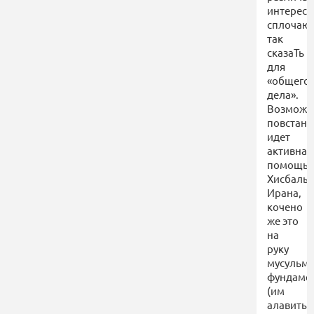
интересо
сплочаю
так
сказаТь
для
«общего
дела».
Возможн
повстан
идет
активная
помощь
Хисбалы,
Ирана,
кочено
же это
на
руку
мусульм
фундаме
(им
алавиты