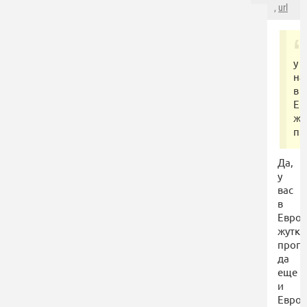
,
url
у
на
в
Ев
жу
пр
Да,
у
вас
в
Евро
жутка
пропа
да
еще
и
Евро