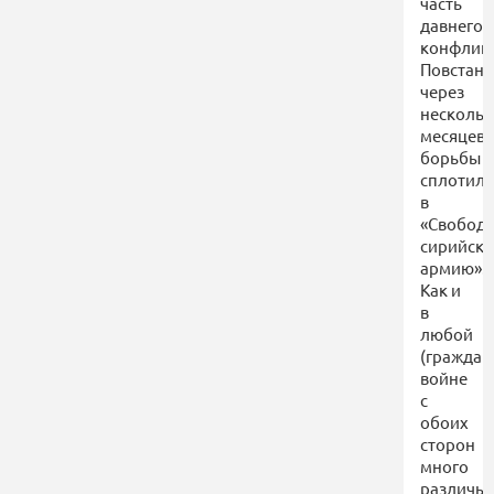
часть
давнего
конфликт
Повстан
через
нескольк
месяцев
борьбы
сплотили
в
«Свобод
сирийска
армию».
Как и
в
любой
(граждан
войне
с
обоих
сторон
много
различы