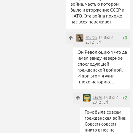
война, частью которой
было и вторжение СССР и
НАТО. Эта война похоже
нас всех переживет.
shuron
, 14 Июня
+3
2012 ,
url
Он Революцию 17-го да
имел ввиду наверное
споследующей
гражданской войной.
И при этом я учил
плохо историю…
LevM
, 14 Июня
+2
2012 ,
url
То-ж была совсем
гражданская война!
Совсем-совсем
никто в нее не