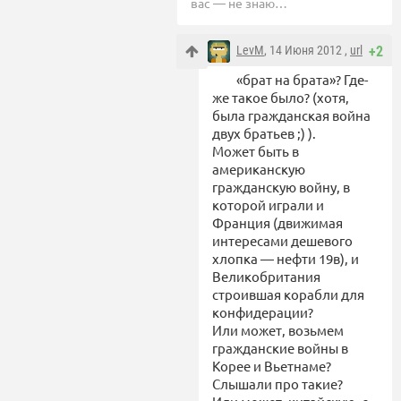
вас — не знаю…
LevM
, 14 Июня 2012 ,
url
+2
«брат на брата»? Где-
же такое было? (хотя,
была гражданская война
двух братьев ;) ).
Может быть в
американскую
гражданскую войну, в
которой играли и
Франция (движимая
интересами дешевого
хлопка — нефти 19в), и
Великобритания
строившая корабли для
конфидерации?
Или может, возьмем
гражданские войны в
Корее и Вьетнаме?
Слышали про такие?