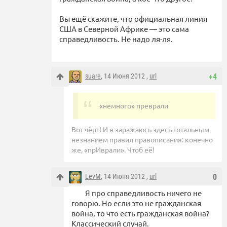
Вы ещё скажите, что официальная линия
США в Северной Африке — это сама
справедливость. Не надо ля-ля.
suare
, 14 Июня 2012 ,
url
+4
«немного» преврали
Вот чёрт! И я заражаюсь здесь тотальным
незнанием правил правописания: конечно
же, «прИврали». Чтоб её!
LevM
, 14 Июня 2012 ,
url
0
Я про справедливость ничего не
говорю. Но если это не гражданская
война, то что есть гражданская война?
Классический случай.