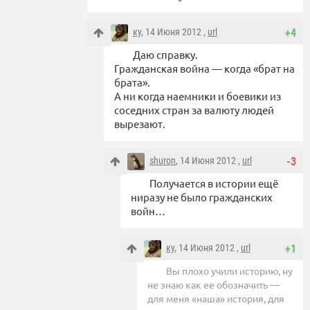
ку
, 14 Июня 2012 ,
url
+4
Даю справку.
Гражданская война — когда «брат на
брата».
А ни когда наемники и боевики из
соседних стран за валюту людей
вырезают.
shuron
, 14 Июня 2012 ,
url
-3
Получается в истории ещё
ниразу не было гражданских
войн…
ку
, 14 Июня 2012 ,
url
+1
Вы плохо учили историю, ну
не знаю как ее обозначить —
для меня «наша» история, для