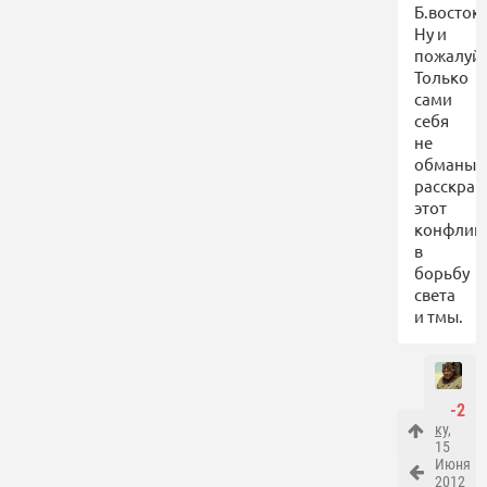
Б.восто
Ну и
пожалуйс
Только
сами
себя
не
обманыв
расскра
этот
конфлик
в
борьбу
света
и тмы.
-2
ку
,
15
Июня
2012