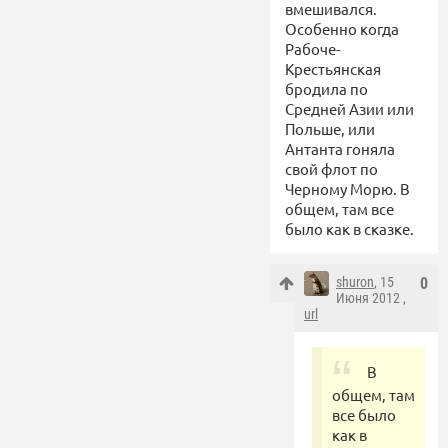
вмешивался.
Особенно когда
Рабоче-
Крестьянская
бродила по
Средней Азии или
Польше, или
Антанта гоняла
свой флот по
Черному Морю. В
общем, там все
было как в сказке.
shuron
, 15
0
Июня 2012 ,
url
В
общем, там
все было
как в