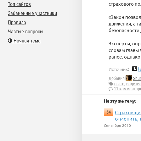
страхового по
Топ сайтов
Забаненные участники
«Закон позвол
Правила
движения, а т
безопасности 
Частые вопросы
Ночная тема
Эксперты, опр
словам главы 
ранее, однако
Источник:
l
Добавил
Shur
осаго
,
водите
11 комментар
На эту же тему:
Страховщи
54
отменить,
Сентября 2010