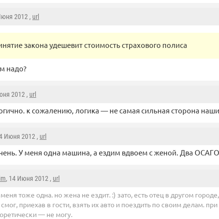
Июня 2012 ,
url
инятие закона удешевит стоимость страхового полиса
ам надо?
юня 2012 ,
url
огично. к сожалению, логика — не самая сильная сторона наш
14 Июня 2012 ,
url
чень. У меня одна машина, а ездим вдвоем с женой. Два ОСАГО
im
, 14 Июня 2012 ,
url
 меня тоже одна. но жена не ездит. :) зато, есть отец в другом городе
 смог, приехав в гости, взять их авто и поездить по своим делам. 
оретически — не могу.