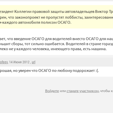
езидент Коллегии правовой защиты автовладельцев Виктор Тр
ерен, что законопроект не пропустят лоббисты, заинтересован
» каждого автомобиля полисом ОСАГО.
мает, что введение ОСАГО для водителей вместо ОСАГО для м
ьшит сборы, тот сильно ошибается. Водителей в стране гораз
леко не у каждого человека, имеющего права, есть машина.
mofeev
, 14 Июня 2012 ,
url
рошая, но уверен что ОСАГО по-любому подорожает :(.
Войдите
или
станьте участником
, чтобы