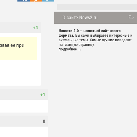
О сайте News2.ru
+4
Новости 2.0 — новостной сайт нового
формата.
Вы сами выбираете интересные и
актуальные темы. Самые лучшие попадают
звав ее при
на главную страницу.
подробнее
→
+1
0