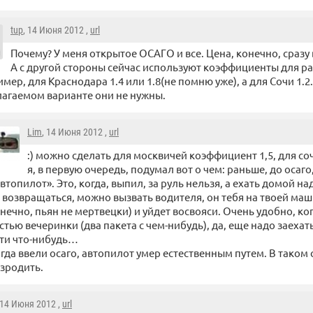
tup
, 14 Июня 2012 ,
url
Почему? У меня открытое ОСАГО и все. Цена, конечно, сразу 
А с другой стороны сейчас используют коэффициенты для ра
мер, для Краснодара 1.4 или 1.8(не помню уже), а для Сочи 1.2.
агаемом варианте они не нужны.
Lim
, 14 Июня 2012 ,
url
:) можно сделать для москвичей коэффициент 1,5, для сочи
я, в первую очередь, подумал вот о чем: раньше, до осаго
втопилот». Это, когда, выпил, за руль нельзя, а ехать домой н
 возвращаться, можно вызвать водителя, он тебя на твоей маш
нечно, пьян не мертвецки) и уйдет восвояси. Очень удобно, ког
стью вечеринки (два пакета с чем-нибудь), да, еще надо заехать
ти что-нибудь…
гда ввели осаго, автопилот умер естественным путем. В таком
зродить.
 14 Июня 2012 ,
url