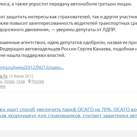
лиса, а также упростит передачу автомобиля третьим лицам.
ит защитить интересы как страхователей, так и других участн
акже повысит заинтересованность водителей транспортных ср
дорожного движения», — уверены депутаты от ЛДПР.
ошенные агентством, идею депутатов одобрили, назвав ее при
Федерации автовладельцев России Сергея Канаева, подобная 
 не нашла поддержки властей.
enta.ru/news/2012/06/13/osago...
a.Fe
14 Июня 2012
ль
,
полис
,
стаж
Россия
иев
ки ищут способ увеличить тариф ОСАГО на 70%. ОСАГО в
 как «кормушку» для страховщиков, считают защитники а