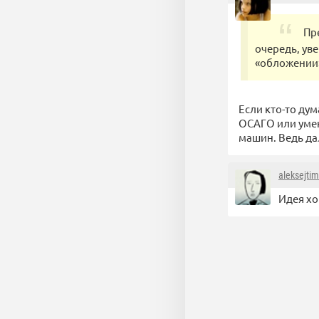
Пр
очередь, ув
«обложении
Если кто-то ду
ОСАГО или умен
машин. Ведь да
aleksejti
Идея хо