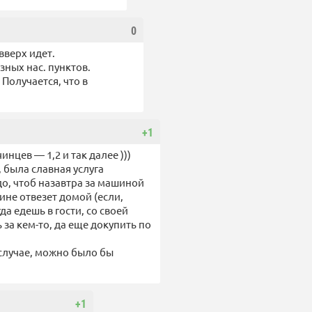
0
вверх идет.
зных нас. пунктов.
 Получается, что в
+1
нцев — 1,2 и так далее )))
, была славная услуга
адо, чтоб назавтра за машиной
ине отвезет домой (если,
да едешь в гости, со своей
 за кем-то, да еще докупить по
 случае, можно было бы
+1