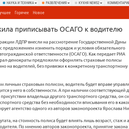
НАУКА И ТЕХНИКА
РАЗВЛЕЧЕНИЯ
КУХНЯ NEWS2
КОММЕНТАРИ
учшее
Горячее
Новое
ила приписывать ОСАГО к водителю
фракции ЛДПР внесли на рассмотрение Государственной Думы
с предложением изменить порядок и условия обязательного
втогражданской ответственности (ОСАГО). Как передает РИА
ерал-демократы предложили оформлять страховые полисы
но на водителей, без привязки к конкретному транспортному
им личным страховым полисом, водитель будет вправе управл
ится у него в собственности. А при наличии соответствующей 
в присутствии владельца другого транспортного средства, он с
нспортного средства без необходимости вписывания его в как
ирует агентство одного из авторов законопроекта Ярослава Ни
утата, на стоимость полиса будет влиять лишь возраст, стаж и
одителя. По мнению авторов законопроекта, принятие закона