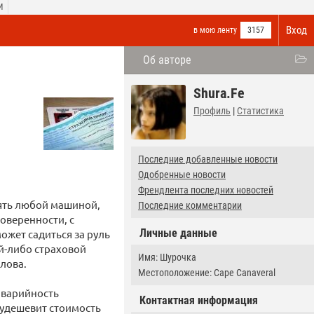
И
Вход
в мою ленту
3157
Об авторе
Shura.Fe
Профиль
|
Статистика
Последние добавленные новости
Одобренные новости
Френдлента последних новостей
ять любой машиной,
Последние комментарии
доверенности, с
Личные данные
может садиться за руль
ой-либо страховой
Имя: Шурочка
лова.
Местоположение: Cape Canaveral
 аварийность
Контактная информация
 удешевит стоимость