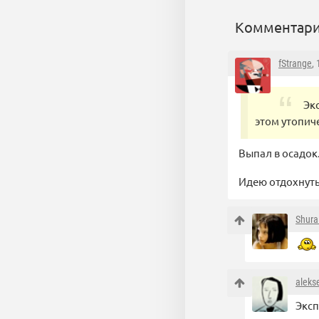
Комментари
fStrange
,
Эк
этом утопич
Выпал в осадок.
Идею отдохнут
Shura
aleks
Эксп