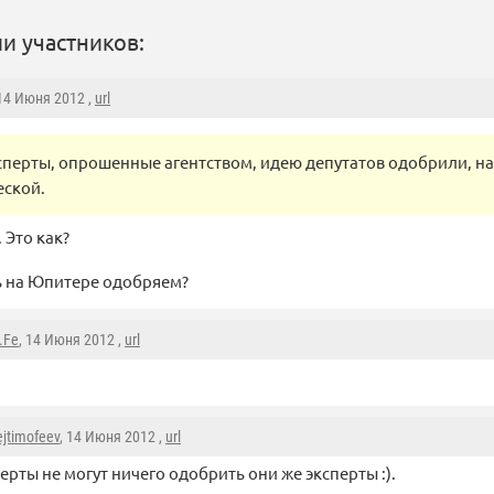
и участников:
 14 Июня 2012 ,
url
сперты, опрошенные агентством, идею депутатов одобрили, на
еской.
 Это как?
ь на Юпитере одобряем?
.Fe
, 14 Июня 2012 ,
url
ejtimofeev
, 14 Июня 2012 ,
url
ерты не могут ничего одобрить они же эксперты :).