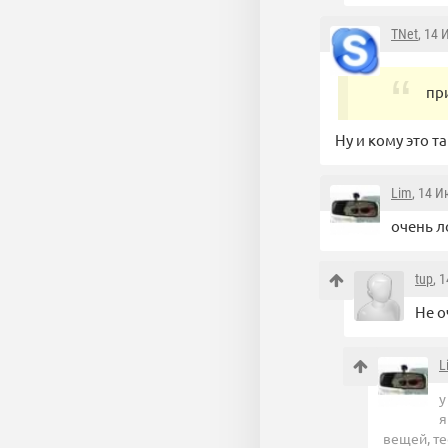
TNet
, 14 
пр
Ну и кому это т
Lim
, 14 И
очень л
tup
, 
Не о
L
у
я
вещей, те