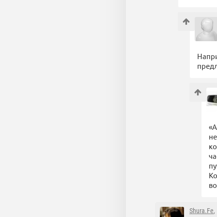
Напри
предл
«А
не
ко
ча
пу
Ко
во
Shura.Fe
,