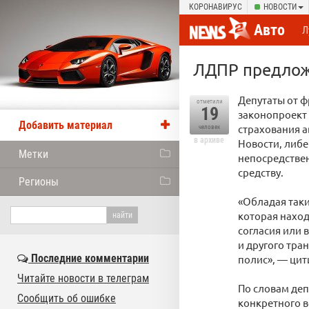
КОРОНАВИРУС
НОВОСТИ
Авто
Л
ЛДПР предлож
Депутаты от 
отметили
19
законопроект 
Добавить материал
страхования а
человек
в архиве
Новости, либ
Метки
непосредствен
средству.
Регионы
«Обладая так
которая наход
согласия или 
и другого тра
Последние комментарии
полис», — цит
Читайте новости в телеграм
По словам деп
Сообщить об ошибке
конкретного в