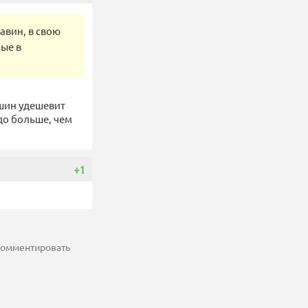
авин, в свою
ные в
ашин удешевит
до больше, чем
+1
 комментировать