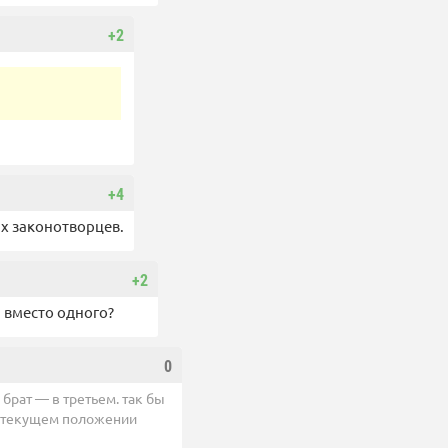
+2
+4
их законотворцев.
+2
 вместо одного?
0
, брат — в третьем. так бы
при текущем положении