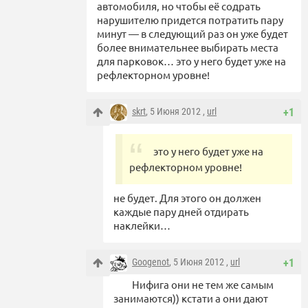
автомобиля, но чтобы её содрать
нарушителю придется потратить пару
минут — в следующий раз он уже будет
более внимательнее выбирать места
для парковок… это у него будет уже на
рефлекторном уровне!
skrt
, 5 Июня 2012 ,
url
+1
это у него будет уже на
рефлекторном уровне!
не будет. Для этого он должен
каждые пару дней отдирать
наклейки…
Googenot
, 5 Июня 2012 ,
url
+1
Нифига они не тем же самым
занимаются)) кстати а они дают