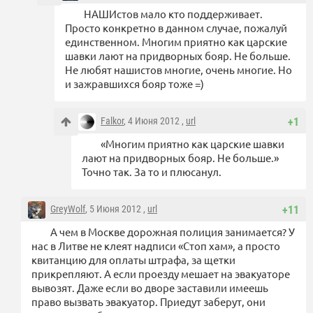
НАШИстов мало кто поддерживает.
Просто конкретно в данном случае, пожалуй
единственном. Многим приятно как царские
шавки лают на придворных бояр. Не больше.
Не любят нашистов многие, очень многие. Но
и зажравшихся бояр тоже =)
Falkor
, 4 Июня 2012 ,
url
+1
«Многим приятно как царские шавки
лают на придворных бояр. Не больше.»
Точно так. За то и плюсанул.
GreyWolf
, 5 Июня 2012 ,
url
+11
А чем в Москве дорожная полиция занимается? У
нас в Литве не клеят надписи «Стоп хам», а просто
квитанцию для оплаты штрафа, за щетки
прикрепляют. А если проезду мешает на эвакуаторе
вывозят. Даже если во дворе заставили имеешь
право вызвать эвакуатор. Приедут заберут, они