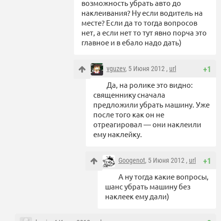
возможность убрать авто до
наклеивания? Ну если водитель на
месте? Если да то тогда вопросов
нет, а если нет то тут явно порча это
главное и в ебало надо дать)
vguzev
, 5 Июня 2012 ,
url
+1
Да, на ролике это видно:
священнику сначала
предложили убрать машину. Уже
после того как он не
отреагировал — они наклеили
ему наклейку.
Googenot
, 5 Июня 2012 ,
url
+1
А ну тогда какие вопросы,
шанс убрать машину без
наклеек ему дали)