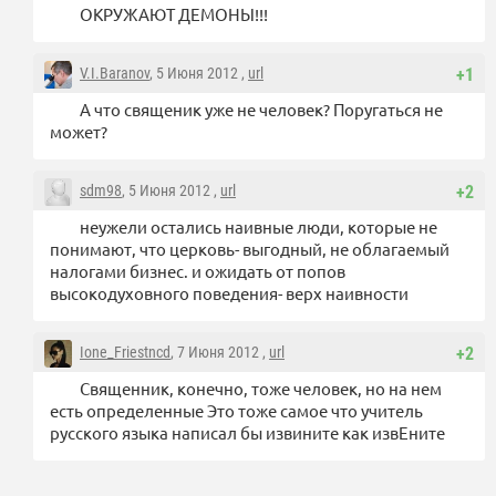
ОКРУЖАЮТ ДЕМОНЫ!!!
V.I.Baranov
, 5 Июня 2012 ,
url
+1
А что священик уже не человек? Поругаться не
может?
sdm98
, 5 Июня 2012 ,
url
+2
неужели остались наивные люди, которые не
понимают, что церковь- выгодный, не облагаемый
налогами бизнес. и ожидать от попов
высокодуховного поведения- верх наивности
Ione_Friestncd
, 7 Июня 2012 ,
url
+2
Священник, конечно, тоже человек, но на нем
есть определенные Это тоже самое что учитель
русского языка написал бы извините как извЕните