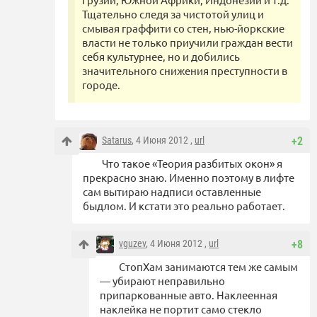
Тщательно следя за чистотой улиц и
смывая граффити со стен, нью-йоркские
власти не только приучили граждан вести
себя культурнее, но и добились
значительного снижения преступности в
городе.
Satarus
, 4 Июня 2012 ,
url
+2
Что такое «Теория разбитых окон» я
прекрасно знаю. Именно поэтому в лифте
сам вытираю надписи оставленные
быдлом. И кстати это реально работает.
vguzev
, 4 Июня 2012 ,
url
+8
СтопХам занимаются тем же самым
— убирают неправильно
припаркованные авто. Наклеенная
наклейка не портит само стекло