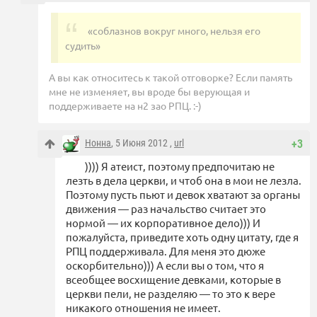
«соблазнов вокруг много, нельзя его
судить»
А вы как относитесь к такой отговорке? Если память
мне не изменяет, вы вроде бы верующая и
поддерживаете на н2 зао РПЦ. :-)
Нонна
, 5 Июня 2012 ,
url
+3
)))) Я атеист, поэтому предпочитаю не
лезть в дела церкви, и чтоб она в мои не лезла.
Поэтому пусть пьют и девок хватают за органы
движения — раз начальство считает это
нормой — их корпоративное дело))) И
пожалуйста, приведите хоть одну цитату, где я
РПЦ поддерживала. Для меня это дюже
оскорбительно))) А если вы о том, что я
всеобщее восхищение девками, которые в
церкви пели, не разделяю — то это к вере
никакого отношения не имеет.