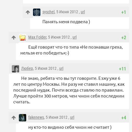
syschel
, 5 Июня 2012 ,
url
+1
Память меня подвела )
Max Folder
, 5 Июня 2012 ,
url
+2
Ещё говорят что-то типа «Не познавши греха,
нельзя его победить»;-)
Любер
, 5 Июня 2012 ,
url
+11
Не знаю, ребята что вы тут говорите. Езжу уже 6
лет по центру Москвы. Ни разу не ставил машину, как
последний мудак. Почти всегда ставлю по правилам.
Лучше пройти 300 метров, чем чмом себя последним
считать.
fakenews
, 5 Июня 2012 ,
url
+4
ну кто-то видимо себя чмом не считает )