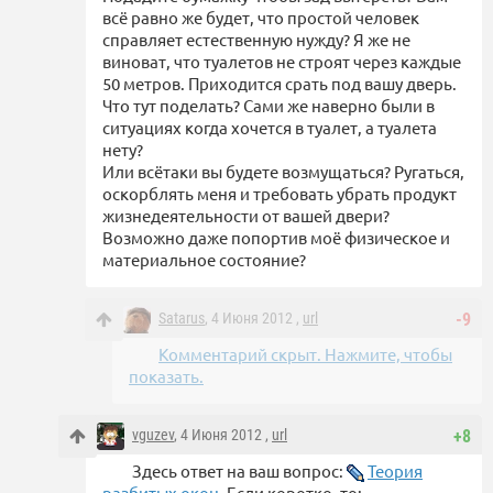
всё равно же будет, что простой человек
справляет естественную нужду? Я же не
виноват, что туалетов не строят через каждые
50 метров. Приходится срать под вашу дверь.
Что тут поделать? Сами же наверно были в
ситуациях когда хочется в туалет, а туалета
нету?
Или всётаки вы будете возмущаться? Ругаться,
оскорблять меня и требовать убрать продукт
жизнедеятельности от вашей двери?
Возможно даже попортив моё физическое и
материальное состояние?
Satarus
, 4 Июня 2012 ,
url
-9
Комментарий скрыт. Нажмите, чтобы
показать.
vguzev
, 4 Июня 2012 ,
url
+8
Здесь ответ на ваш вопрос:
Теория
разбитых окон
. Если коротко, то: