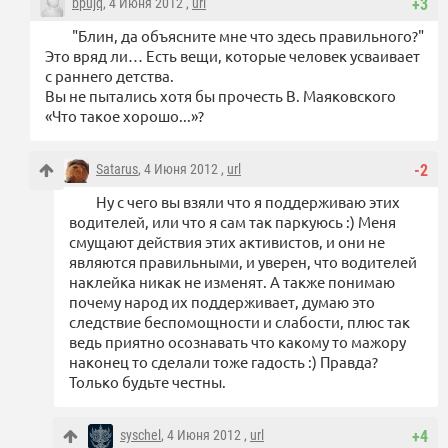
bpujq
, 4 Июня 2012 ,
url
+3
"​Блин, да объясните мне что здесь правильного?"
Это вряд ли… Есть вещи, которые человек усваивает
с раннего детства.
Вы не пытались хотя бы прочесть В. Маяковского
«Что такое хорошо...»?
Satarus
, 4 Июня 2012 ,
url
-2
Ну с чего вы взяли что я поддерживаю этих
водителей, или что я сам так паркуюсь :) Меня
смущают действия этих активистов, и они не
являются правильными, и уверен, что водителей
наклейка никак не изменят. А также понимаю
почему народ их поддерживает, думаю это
следствие беспомощности и слабости, плюс так
ведь приятно осознавать что какому то мажору
наконец то сделали тоже гадость :) Правда?
Только будьте честны.
syschel
, 4 Июня 2012 ,
url
+4