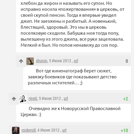
хлебом да жиром и называть его супом. Но
исправно носила «пожертвования» в церковь, от
своей скупой пенсии. Тогда я впервые увидел
джип. Не заезжены и разбитый. А новенький,
блестящий, здоровый. Это мы в церковь
поселковую сходили. Бабушка моя тогда попу,
вылезшему из этого джипа, все руки зацеловала.
Мелкий я был. Но попов ненавижу до сих пор.
shuron
, 5 Июня 2012 ,
url
0
Вот где кинематограф берет сюжет,
завязку боевиков где показывают детство
различных мстителей… ;)
ring0
, 5 Июня 2012 ,
url
+2
Очевидно же к Новорусской Православной
Церкви. :)
rocknroll
, 4 Июня 2012 ,
url
+10