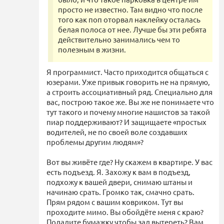
просто не известно. Там видно что после
того как поп оторвал наклейку осталась
белая полоса от нее. Лучше бы эти ребята
действительно занимались чем то
полезным в жизни.
Я программист. Часто приходится общаться с
юзерами. Уже привык говорить не на прямую,
а строить ассоциативный ряд. Специально для
вас, построю такое же. Вы же не понимаете что
тут такого и почему многие нашистов за такой
пиар поддерживают? И защищаете «простых
водителей, не по своей воле создавших
проблемы другим людям»?
Вот вы живёте где? Ну скажем в квартире. У вас
есть подъезд. Я. Захожу к вам в подъезд,
подхожу к вашей двери, снимаю штаны и
начинаю срать. Громко так, смачно срать.
Прям рядом с вашим ковриком. Тут вы
проходите мимо. Вы обойдёте меня с краю?
Подадите бумажку чтобы зад вытереть? Вам