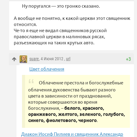
Ну поругался — это громко сказано.
А вообще не понятно, к какой церкви этот священник
относится.
Че-то я еще не видал священников русской
православной церкви в малиновых рясах,
разъезжающих на таких крутых авто.
suare
, 4 Июня 2012 ,
url
+3
Цвет облачения
Облачение престола и богослужебные
облачения духовенства бывают разного
цвета в зависимости от празднований,
которые совершаются во время
богослужения, –
белого, красного,
оранжевого, желтого, зеленого, голубого,
синего, фиолетового, черного
.
Диакон Иосиф Пилиев и священник Александр