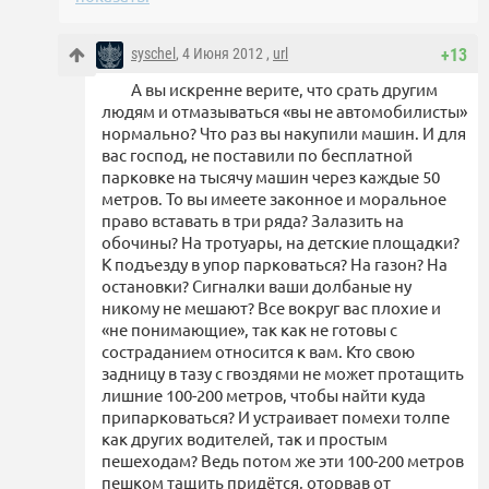
syschel
, 4 Июня 2012 ,
url
+13
А вы искренне верите, что срать другим
людям и отмазываться «вы не автомобилисты»
нормально? Что раз вы накупили машин. И для
вас господ, не поставили по бесплатной
парковке на тысячу машин через каждые 50
метров. То вы имеете законное и моральное
право вставать в три ряда? Залазить на
обочины? На тротуары, на детские площадки?
К подъезду в упор парковаться? На газон? На
остановки? Сигналки ваши долбаные ну
никому не мешают? Все вокруг вас плохие и
«не понимающие», так как не готовы с
состраданием относится к вам. Кто свою
задницу в тазу с гвоздями не может протащить
лишние 100-200 метров, чтобы найти куда
припарковаться? И устраивает помехи толпе
как других водителей, так и простым
пешеходам? Ведь потом же эти 100-200 метров
пешком тащить придётся, оторвав от