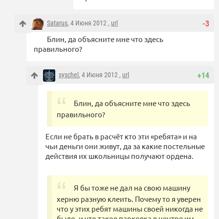
Satarus
, 4 Июня 2012 ,
url
-3
​Блин, да объясните мне что здесь
правильного?
syschel
, 4 Июня 2012 ,
url
+14
​Блин, да объясните мне что здесь
правильного?
Если не брать в расчёт кто эти «ребята» и на
чьи деньги они живут, да за какие постельные
действия их школьницы получают ордена.
Я бы тоже не дал на свою машину
херню разную клеить. Почему то я уверен
что у этих ребят машины своей никогда не
было, и что такое парковка в центре им