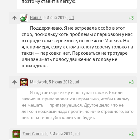
поэтому ставит в легкую.
Нонна
, 5 Июня 2012 ,
url
+3
Поддерживаю. Я не встревала особо в этот
спор, поскольку хоть проблемы с парковкой у нас
в городе тоже серьезные, но все ж не Москва. Но
я, к примеру, езжу к стоматологу своему только на
такси — парковки нет. Парковаться на тротуаре
или занимать полосу движения в голову не
приходило.
Mindwork
, 5 Июня 2012 ,
url
+3
Я года четыре езжу и поступаю также. Ежели
захочешь припарковаться нормально, чтобы никому
не мешать — припаркуешься. Другое дело, что не
легко и ножками надо пройти, но ниче страшного, зато
никто на тебя зубоскалить не будет.
Zmei Garrinich
, 5 Июня 2012 ,
url
+2