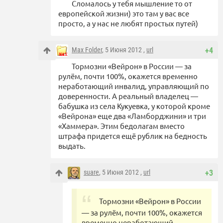
Сломалось у тебя мышление то от
европейской жизни) это там у вас все
просто, а у нас не любят простых путей)
Max Folder
, 5 Июня 2012 ,
url
+4
Тормозни «Вейрон» в России — за
рулём, почти 100%, окажется временно
неработающий инвалид, управляющий по
доверенности. А реальный владелец —
бабушка из села Кукуевка, у которой кроме
«Вейрона» еще два «Ламборджини» и три
«Хаммера». Этим бедолагам вместо
штрафа придется ещё рублик на бедность
выдать.
suare
, 5 Июня 2012 ,
url
+3
Тормозни «Вейрон» в России
— за рулём, почти 100%, окажется
временно неработающий