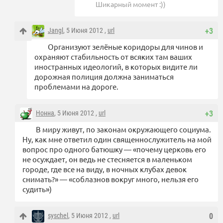
Шикарный момент :))
Jangl
, 5 Июня 2012 ,
url
+3
Организуют зелёные коридоры для чинов и
охраняют стабильность от всяких там ваших
иностранных идеологий, в которых видите ли
дорожная полиция должна заниматься
проблемами на дороге.
Нонна
, 5 Июня 2012 ,
url
+3
В миру живут, по законам окружающего социума.
Ну, как мне ответил один священнослужитель на мой
вопрос про одного батюшку — «почему церковь его
не осуждает, он ведь не стесняется в маленьком
городе, где все на виду, в ночных клубах девок
снимать?» — «соблазнов вокруг много, нельзя его
судить»)
syschel
, 5 Июня 2012 ,
url
0