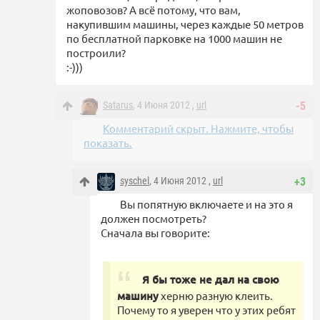
жоповозов? А всё потому, что вам,
накупившим машины, через каждые 50 метров
по бесплатной парковке на 1000 машин не
построили?
:-)))
Satarus
, 4 Июня 2012 ,
url
-5
Комментарий скрыт. Нажмите, чтобы
показать.
syschel
, 4 Июня 2012 ,
url
+3
Вы попятную включаете и на это я
должен посмотреть?
Сначала вы говорите:
Я бы тоже не дал на свою
машину
херню разную клеить.
Почему то я уверен что у этих ребят