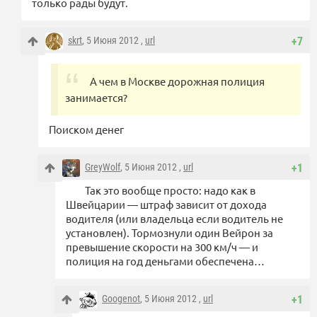
только рады будут.
skrt
, 5 Июня 2012 ,
url
+7
А чем в Москве дорожная полиция
занимается?
Поиском денег
GreyWolf
, 5 Июня 2012 ,
url
+1
Так это вообще просто: надо как в
Швейцарии — штраф зависит от дохода
водителя (или владельца если водитель не
установлен). Тормознули один Вейрон за
превышение скорости на 300 км/ч — и
полиция на год деньгами обеспечена…
Googenot
, 5 Июня 2012 ,
url
+1