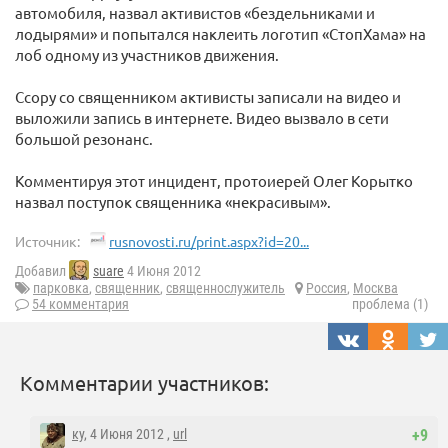
автомобиля, назвал активистов «бездельниками и
лодырями» и попытался наклеить логотип «СтопХама» на
лоб одному из участников движения.
Ссору со священником активисты записали на видео и
выложили запись в интернете. Видео вызвало в сети
большой резонанс.
Комментируя этот инцидент, протоиерей Олег Корытко
назвал поступок священника «некрасивым».
Источник:
rusnovosti.ru/print.aspx?id=20...
Добавил
suare
4 Июня 2012
парковка
,
священник
,
священнослужитель
Россия
,
Москва
54 комментария
проблема (1)
Комментарии участников:
ку
, 4 Июня 2012 ,
url
+9