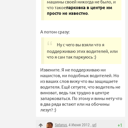
машины своей никогда не было, и
что такое
парковка в центре им
просто не известно
.
А потом сразу:
Ну с чего вы взяли что я
поддерживаю этих водителей, или
что я сам так паркуюсь :)
Извените. Я не поддерживаю ни
нашистов, ни подобных водителей. Но
из ваших слов вижу что вы защищаете
водителя. Ещё сетуете, что водитель не
виноват, ведь так трудно в центре
запарковаться. По этому и вины нету что
в два ряда встают или на обочины
лезут? :)
Satarus
, 4 Июня 2012 ,
url
+1