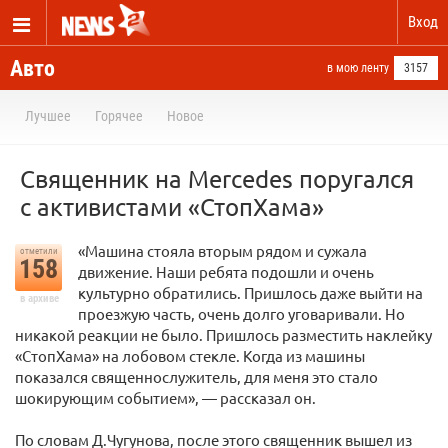
Вход
Авто
в мою ленту
3157
Лучшее
Горячее
Новое
Священник на Merсedes поругался
с активистами «СтопХама»
«Машина стояла вторым рядом и сужала
отметили
158
движение. Наши ребята подошли и очень
культурно обратились. Пришлось даже выйти на
в архиве
проезжую часть, очень долго уговаривали. Но
никакой реакции не было. Пришлось разместить наклейку
«СтопХама» на лобовом стекле. Когда из машины
показался священнослужитель, для меня это стало
шокирующим событием», — рассказал он.
По словам Д.Чугунова, после этого священник вышел из