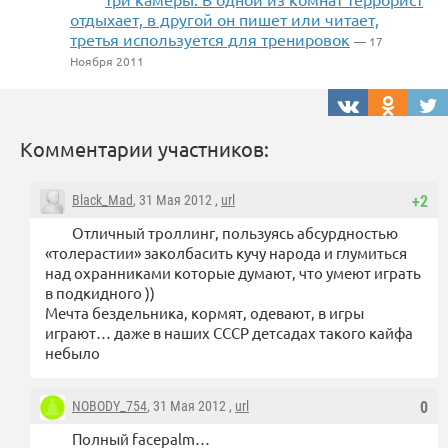
отдыхает, в другой он пишет или читает,
третья используется для тренировок
— 17
Ноября 2011
Комментарии участников:
Black_Mad
, 31 Мая 2012 ,
url
+2
Отличный троллинг, пользуясь абсурдностью
«толерастии» заколбасить кучу народа и глумиться
над охранниками которые думают, что умеют играть
в подкидного ))
Мечта бездельника, кормят, одевают, в игры
играют… даже в наших СССР детсадах такого кайфа
небыло
NOBODY_754
, 31 Мая 2012 ,
url
0
Полный facepalm…