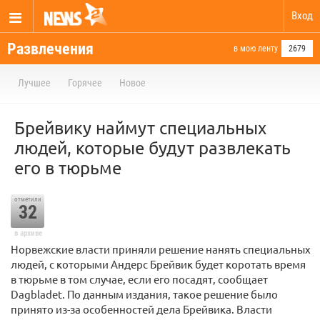
Вход
Развлечения
в мою ленту
2679
Лучшее
Горячее
Новое
Брейвику наймут специальных
людей, которые будут развлекать
его в тюрьме
отметили
32
в архиве
Норвежские власти приняли решение нанять специальных
людей, с которыми Андерс Брейвик будет коротать время
в тюрьме в том случае, если его посадят, сообщает
Dagbladet. По данным издания, такое решение было
принято из-за особенностей дела Брейвика. Власти