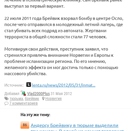
выступал за первый вариант.
22 июля 2011 года Брейвик взорвал бомбу в центре Осло,
после чего отправился в молодежный летний лагерь, где
стал убивать всех подряд из автомата. Жертвами
террориста в общей сложности стали 77 человек.
Мотивируя свои действия, преступник заявил, что
стремился привлечь внимание Норвегии и Европы к
проблеме исламизации региона. По его мнению,
желаемого эффекта он мог достичь только с помощью
массового убийства.
Источник:
lenta.ru/news/2012/05/31/inmat...
Добавил
Vlad2000Plus
31 Мая 2012
тюрьма
,
брейвик
Норвегия
7 комментариев
На эту же тему:
Андерсу Брейвику в тюрьме выделили
86
три камеры. В одной из комнат террорист