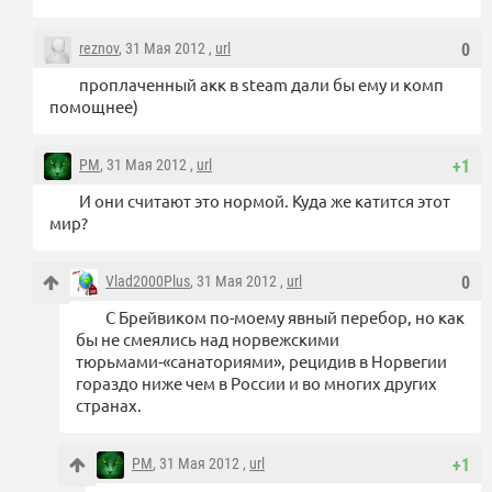
reznov
, 31 Мая 2012 ,
url
0
проплаченный акк в steam дали бы ему и комп
помощнее)
PM
, 31 Мая 2012 ,
url
+1
И они считают это нормой. Куда же катится этот
мир?
Vlad2000Plus
, 31 Мая 2012 ,
url
0
С Брейвиком по-моему явный перебор, но как
бы не смеялись над норвежскими
тюрьмами-«санаториями», рецидив в Норвегии
гораздо ниже чем в России и во многих других
странах.
PM
, 31 Мая 2012 ,
url
+1