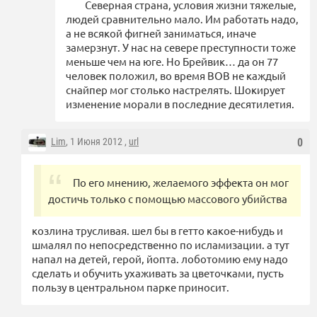
Северная страна, условия жизни тяжелые,
людей сравнительно мало. Им работать надо,
а не всякой фигней заниматься, иначе
замерзнут. У нас на севере преступности тоже
меньше чем на юге. Но Брейвик… да он 77
человек положил, во время ВОВ не каждый
снайпер мог столько настрелять. Шокирует
изменение морали в последние десятилетия.
Lim
, 1 Июня 2012 ,
url
0
По его мнению, желаемого эффекта он мог
достичь только с помощью массового убийства
козлина трусливая. шел бы в гетто какое-нибудь и
шмалял по непосредственно по исламизации. а тут
напал на детей, герой, йопта. лоботомию ему надо
сделать и обучить ухаживать за цветочками, пусть
пользу в центральном парке приносит.