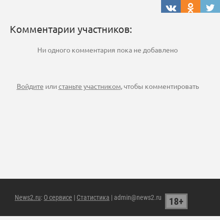
Комментарии участников:
Ни одного комментария пока не добавлено
Войдите
или
станьте участником
, чтобы комментировать
News2.ru
:
О сервисе
|
Статистика
| admin@news2.ru
18+