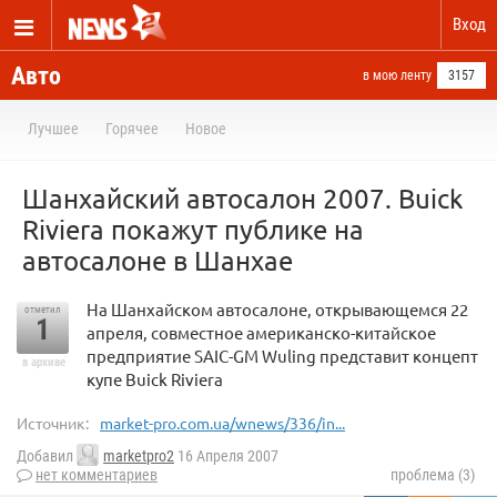
Вход
Авто
в мою ленту
3157
Лучшее
Горячее
Новое
Шанхайский автосалон 2007. Buick
Riviera покажут публике на
автосалоне в Шанхае
На Шанхайском автосалоне, открывающемся 22
отметил
1
апреля, совместное американско-китайское
предприятие SAIC-GM Wuling представит концепт
в архиве
купе Buick Riviera
Источник:
market-pro.com.ua/wnews/336/in...
Добавил
marketpro2
16 Апреля 2007
нет комментариев
проблема (3)