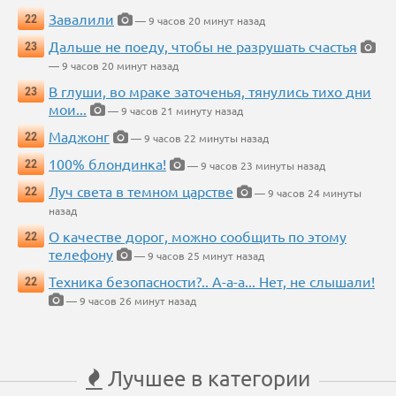
Завалили
22
— 9 часов 20 минут назад
Дальше не поеду, чтобы не разрушать счастья
23
— 9 часов 20 минут назад
В глуши, во мраке заточенья, тянулись тихо дни
23
мои...
— 9 часов 21 минуту назад
Маджонг
22
— 9 часов 22 минуты назад
100% блондинка!
22
— 9 часов 23 минуты назад
Луч света в темном царстве
22
— 9 часов 24 минуты
назад
О качестве дорог, можно сообщить по этому
22
телефону
— 9 часов 25 минут назад
Техника безопасности?.. А-а-а... Нет, не слышали!
22
— 9 часов 26 минут назад
Лучшее в категории