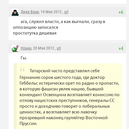
Дядя Ваня
, 19 Мая 2012 ,
url
+6
ага, служил власти, а как выгнали, сразу в
оппозицию записался
проститутка дешевая
Нонна
, 20 Мая 2012 ,
url
+4
Гы.
Татарский часто представлял себе
Германию сорок шестого года, где доктор
Геббельс истерически орет по радио о пропасти,
в которую фашизм увлек нацию, бывший
комендант Освенцима возглавляет комиссию по
отлову нацистских преступников, генералы СС
просто и доходчиво говорят о либеральных
ценностях, а возглавляет всю лавочку
прозревший наконец гауляйтер Восточной
Пруссии.