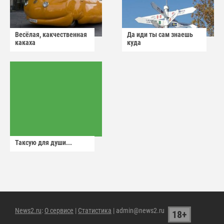
Весёлая, какчественная
Да иди ты сам знаешь
какаха
куда
Таксую для души...
News2.ru
:
О сервисе
|
Статистика
| admin@news2.ru
18+