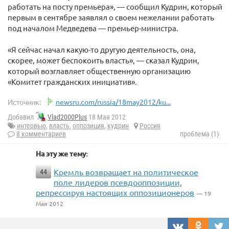
работать на посту премьера», — сообщил Кудрин, который
первым в сентябре заявлял о своем нежелании работать
под началом Медведева — премьер-министра.
«Я сейчас начал какую-то другую деятельность, она,
скорее, может беспокоить власть», — сказал Кудрин,
который возглавляет общественную организацию
«Комитет гражданских инициатив».
Источник:
newsru.com/russia/18may2012/ku...
Добавил
Vlad2000Plus
18 Мая 2012
интервью
,
власть
,
оппозиция
,
кудрин
Россия
8 комментариев
проблема (1)
На эту же тему:
Кремль возвращает на политическое
44
поле лидеров псевдооппозиции,
репрессируя настоящих оппозиционеров
— 19
Мая 2012