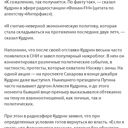
«К сожалению, так получается. По факту так», — сказал
Кудрин в эфире радиостанции «Финам-FM» (цитата по
агентству «Интерфакс»).
«Я считаю неверной экономическую политику, которая
стала складываться на протяжении последних двух лет», —
сказал Кудрин.
Напомним, что после своей отставки Кудрин весьма часто
появлялся в СМИ и завел популярный микроблог. В нем он
комментировал различные политические события, в
частности, протесты, которые охватили Москву с зимы. На
одной акции — на проспекте Сахарова в конце декабря
Кудрин даже выступил. Нынешнего президента Путина
часто называют другом Алексея Кудрина, и до этого
момента бывший вице-премьер высказывался обтекаемо
на тему их взаимоотношений, как личных, так и
политических.
При этом в радиоэфире Кудрин заявил, что при
определенных условиях готов вернуться во власть. «Если я
увижу, что формируется команда, которая без обиняков,