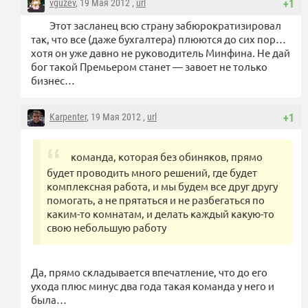
vguzev
, 19 Мая 2012 ,
url
+1
Этот засланец всю страну забюрократизировал
так, что все (даже бухгалтера) плюются до сих пор…
хотя он уже давно не руководитель Минфина. Не дай
бог такой Премьером станет — завоет не только
бизнес…
Karpenter
, 19 Мая 2012 ,
url
+1
команда, которая без обиняков, прямо
будет проводить много решений, где будет
комплексная работа, и мы будем все друг другу
помогать, а не прятаться и не разбегаться по
каким-то комнатам, и делать каждый какую-то
свою небольшую работу
Да, прямо складывается впечатление, что до его
ухода плюс минус два года такая команда у него и
была…