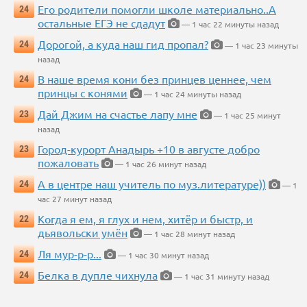
Его родители помогли школе материально..А
24
остальные ЕГЭ не сдадут
— 1 час 22 минуты назад
Дорогой, а куда наш гид пропал?
24
— 1 час 23 минуты
назад
В наше время кони без принцев ценнее, чем
24
принцы с конями
— 1 час 24 минуты назад
Дай Джим на счастье лапу мне
23
— 1 час 25 минут
назад
Город-курорт Анадырь +10 в августе добро
23
пожаловать
— 1 час 26 минут назад
А в центре наш учитель по муз.литературе))
24
— 1
час 27 минут назад
Когда я ем, я глух и нем, хитёр и быстр, и
22
дьявольски умён
— 1 час 28 минут назад
Ля мур-р-р...
24
— 1 час 30 минут назад
Белка в дупле чихнула
24
— 1 час 31 минуту назад