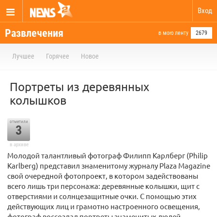
Вход
Развлечения
в мою ленту
2679
Лучшее
Горячее
Новое
Портреты из деревянных
колышков
отметили
3
в архиве
Молодой талантливый фотограф Филипп Карлберг (Philip
Karlberg) представил знаменитому журналу Plaza Magazine
свой очередной фотопроект, в котором задействованы
всего лишь три персонажа: деревянные колышки, щит с
отверстиями и солнцезащитные очки. С помощью этих
действующих лиц и грамотно настроенного освещения,
фотограф воссоздал портреты знаменитых людей,