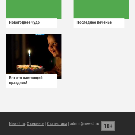
Новогоднее чудо
Последнее печенье
Вот это настоящий
праздник!
News2.ru
:
О сервисе
|
Статистика
| admin@news2.ru
18+