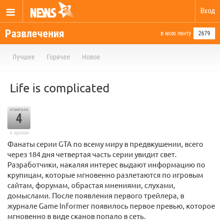
Вход
Развлечения
в мою ленту
2679
Лучшее
Горячее
Новое
Life is complicated
отметили
4
в архиве
Фанаты серии GTA по всему миру в предвкушении, всего
через 184 дня четвертая часть серии увидит свет.
Разработчики, накаляя интерес выдают информацию по
крупицам, которые мгновенно разлетаются по игровым
сайтам, форумам, обрастая мнениями, слухами,
домыслами. После появления первого трейлера, в
журнале Game Informer появилось первое превью, которое
мгновенно в виде сканов попало в сеть.