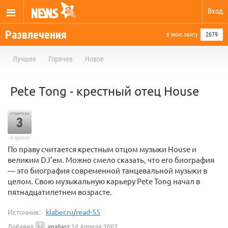
Вход
Развлечения
в мою ленту
2679
Лучшее
Горячее
Новое
Pete Tong - крестный отец House
отметили
3
в архиве
По праву считается крестным отцом музыки House и
великим DJ’eм. Можно смело сказать, что его биография
— это биография современной танцевальной музыки в
целом. Свою музыкальную карьеру Pete Tong начал в
пятнадцатилетнем возрасте.
Источник:
klaber.ru/read-55
Добавил
anabioz
14 Апреля 2007