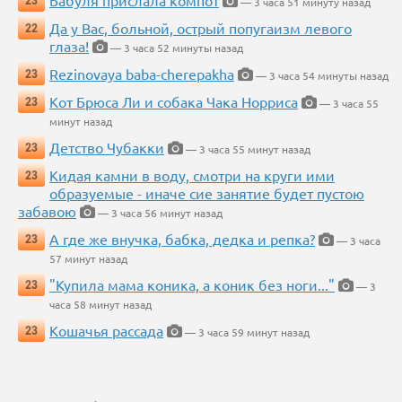
Бабуля прислала компот
23
— 3 часа 51 минуту назад
Да у Вас, больной, острый попугаизм левого
22
глаза!
— 3 часа 52 минуты назад
Rezinovaya baba-cherepakha
23
— 3 часа 54 минуты назад
Кот Брюса Ли и собака Чака Норриса
23
— 3 часа 55
минут назад
Детство Чубакки
23
— 3 часа 55 минут назад
Кидая камни в воду, смотри на круги ими
23
образуемые - иначе сие занятие будет пустою
забавою
— 3 часа 56 минут назад
А где же внучка, бабка, дедка и репка?
23
— 3 часа
57 минут назад
"Купила мама коника, а коник без ноги..."
23
— 3
часа 58 минут назад
Кошачья рассада
23
— 3 часа 59 минут назад