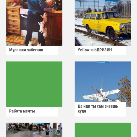
Мурашки забегали
Yellow subДРИЗИН
Да иди ты сам знаешь
Работа мечты
куда