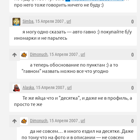
про него тоже говорить ничего не буду :)
Simba
, 15 Апреля 2007 ,
url
0
я могу одно сказать — авто гавно :) покупайте б/у
иномарки и не парьтесь
Dimonuch
, 15 Апреля 2007 ,
url
0
а теперь обоснование по пунктам :) а то
"гавном" назвать можно все что угодно
Alaska
, 15 Апреля 2007 ,
url
0
Те же яйца что и "десятка", и даже не в профиль, а
просто те же
Dimonuch
, 15 Апреля 2007 ,
url
0
да не совсем… я много ездил на десятке. Даже
по тому что на фото и в описании — не совсем