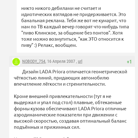
никто никого дебилами не считает и
идиотических взглядов не придерживается. Это
банальная реклама. Тебя же вот не кумарит, что
нам по ТВ каждый вечер говорят что-нибудь типа
"пиво Клинское, за общение без понтов". Хотя
тоже можно возмутиться, "как ЭТО относится к
пиву" :) Релакс, вообщем.
NOBODY_754
, 16 Апреля 2007 ,
url
+1
Дизайн LADA Priora отличается геометрической
чёткостью линий, придающих автомобилю
впечатление лёгкости и стремительности.
Кроме внешней привлекательности (тут я не
выдержал и упал под стол) плавные, обтекаемые
формы кузова обеспечивают LADA Priora отличные
аэродинамические показатели при движении с
высокой скоростью, создавая оптимальный баланс
подъёмных и прижимных сил.