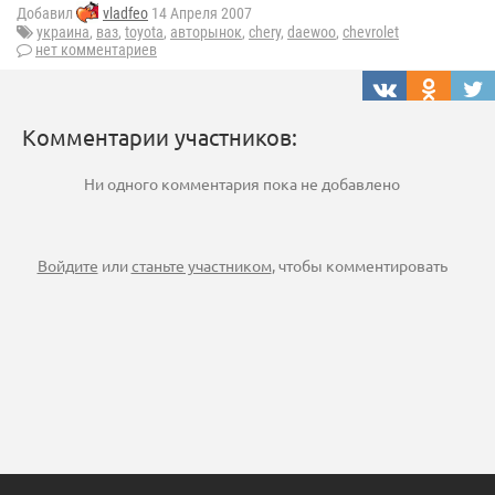
Добавил
vladfeo
14 Апреля 2007
украина
,
ваз
,
toyota
,
авторынок
,
chery
,
daewoo
,
chevrolet
нет комментариев
Комментарии участников:
Ни одного комментария пока не добавлено
Войдите
или
станьте участником
, чтобы комментировать