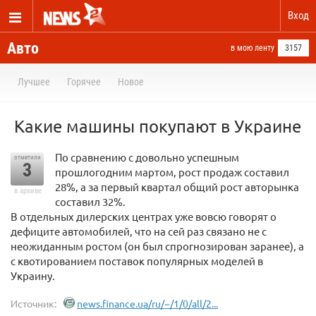
Вход
Авто
в мою ленту
3157
Лучшее
Горячее
Новое
Какие машины покупают в Украине
По сравнению с довольно успешным
отметили
3
прошлогодним мартом, рост продаж составил
28%, а за первый квартал общий рост авторынка
в архиве
составил 32%.
В отдельных дилерских центрах уже вовсю говорят о
дефиците автомобилей, что на сей раз связано не с
неожиданным ростом (он был спрогнозирован заранее), а
с квотированием поставок популярных моделей в
Украину.
Источник:
news.finance.ua/ru/~/1/0/all/2...