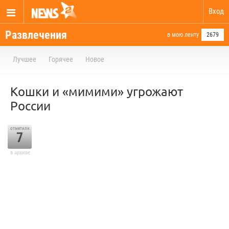
Вход
Развлечения
в мою ленту
2679
Лучшее
Горячее
Новое
Кошки и «мимими» угрожают
России
отметили
7
в архиве