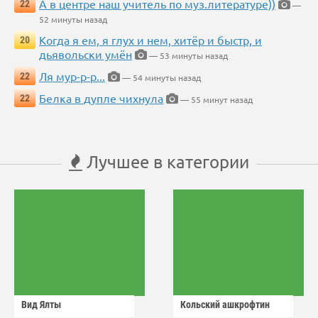
А в центре наш учитель по муз.литературе))
22
—
52 минуты назад
Когда я ем, я глух и нем, хитёр и быстр, и
20
дьявольски умён
— 53 минуты назад
Ля мур-р-р...
22
— 54 минуты назад
Белка в дупле чихнула
22
— 55 минут назад
Лучшее в категории
Вид Ялты
Кольский ашкрофтин