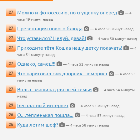
Можно и фотосессию, но сгущенку вперед
27
— 4
часа 49 минут назад
Презентация нового блюда
27
— 4 часа 50 минут назад
Что уставился? Целуй, давай!
27
— 4 часа 50 минут назад
Приходите тётя Кошка нашу детку покачать!
27
— 4
часа 51 минуту назад
Однако, самец!!!
27
— 4 часа 52 минуты назад
Это нарисовал сам дворник - юморист
27
— 4 часа 53
минуты назад
Волга - машина для всей семьи
27
— 4 часа 54 минуты
назад
Бесплатный интернет
29
— 4 часа 55 минут назад
О....тёпленькая пошла...
26
— 4 часа 57 минут назад
Куда летим шеф?
26
— 4 часа 58 минут назад