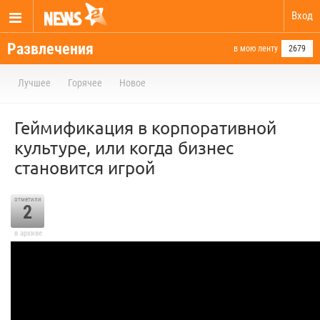
Вход
Развлечения
в мою ленту
2679
Лучшее
Горячее
Новое
Геймификация в корпоративной
культуре, или когда бизнес
становится игрой
отметили
2
в архиве