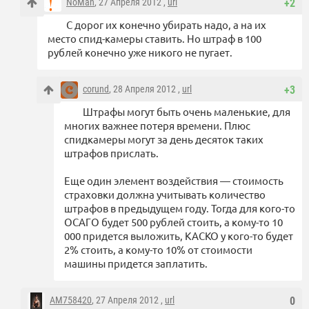
NoMan
, 27 Апреля 2012 ,
url
+2
С дорог их конечно убирать надо, а на их
место спид-камеры ставить. Но штраф в 100
рублей конечно уже никого не пугает.
corund
, 28 Апреля 2012 ,
url
+3
Штрафы могут быть очень маленькие, для
многих важнее потеря времени. Плюс
спидкамеры могут за день десяток таких
штрафов прислать.
Еще один элемент воздействия — стоимость
страховки должна учитывать количество
штрафов в предыдущем году. Тогда для кого-то
ОСАГО будет 500 рублей стоить, а кому-то 10
000 придется выложить, КАСКО у кого-то будет
2% стоить, а кому-то 10% от стоимости
машины придется заплатить.
AM758420
, 27 Апреля 2012 ,
url
0