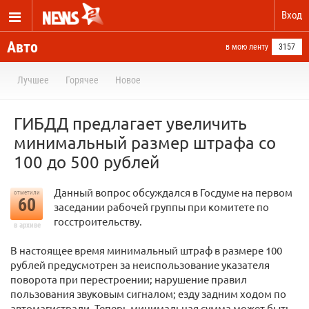
Вход
Авто
в мою ленту
3157
Лучшее
Горячее
Новое
ГИБДД предлагает увеличить
минимальный размер штрафа со
100 до 500 рублей
Данный вопрос обсуждался в Госдуме на первом
отметили
60
заседании рабочей группы при комитете по
госстроительству.
в архиве
В настоящее время минимальный штраф в размере 100
рублей предусмотрен за неиспользование указателя
поворота при перестроении; нарушение правил
пользования звуковым сигналом; езду задним ходом по
автомагистрали. Теперь минимальная сумма может быть