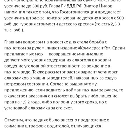
увеличена до 500 руб. Глава ГИБДД РФ Виктор Нилов
напомнил также о том, что Госавтоинспекция предлагает
увеличить штраф за неиспользование детских кресел с 500
руб. до «уровня стоимости детского кресла» (то есть 2,5-3
тыс. руб.).
Главным вопросом на повестке дня стала борьба с
пьянством за рулем, пишет издание «КоммерсантЪ». Среди
предлагаемых мер — возвращение минимально
допустимого уровня содержания алкоголя в крови и
введение уголовной ответственности за вождение в
пьяном виде. Также рассматривается вариант установки
алкозамков в машины водителей, наказанных за езду в
нетрезвом состоянии. Согласно выдвинутому
предложению, если водитель пойман пьяным за рулем, то
в качестве наказания он сможет выбрать либо лишение
прав на 1,5-2 года, либо половину этого срока, но с
установкой алкозамка за его счет.
Отметим, что на днях было внесено предложение о
взимании штрафов с водителей, отличающихся