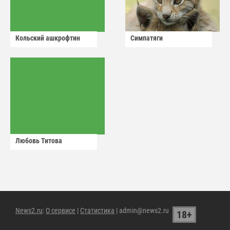
Кольский ашкрофтин
Симпатяги
Любовь Титова
News2.ru
:
О сервисе
|
Статистика
| admin@news2.ru
18+