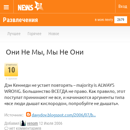
Вход
Развлечения
в мою ленту
2679
Лучшее
Горячее
Новое
Они Не Мы, Мы Не Они
отметили
10
в архиве
Дэн Кеннеди не устает повторять – majority is ALWAYS
WRONG. Большинство ВСЕГДА не право. Как правило, этот
постулат принимают не все, и начинаются аргументы типа
«все люди дышат кислородом, попробуйте не дышать».
Источник:
davydov.blogspot.com/2006/07/b...
Добавил
venom
12 Июля 2006
нет комментариев