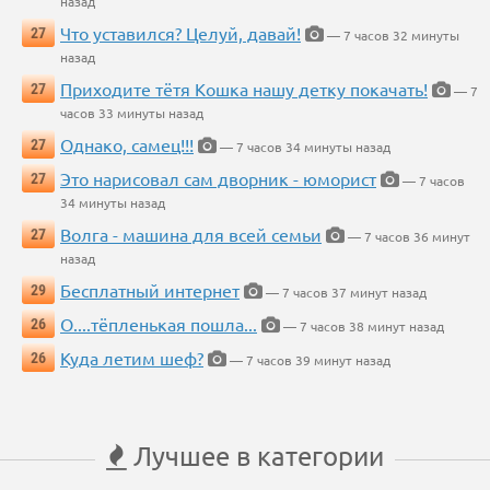
назад
Что уставился? Целуй, давай!
27
— 7 часов 32 минуты
назад
Приходите тётя Кошка нашу детку покачать!
27
— 7
часов 33 минуты назад
Однако, самец!!!
27
— 7 часов 34 минуты назад
Это нарисовал сам дворник - юморист
27
— 7 часов
34 минуты назад
Волга - машина для всей семьи
27
— 7 часов 36 минут
назад
Бесплатный интернет
29
— 7 часов 37 минут назад
О....тёпленькая пошла...
26
— 7 часов 38 минут назад
Куда летим шеф?
26
— 7 часов 39 минут назад
Лучшее в категории