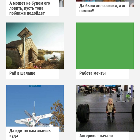
А может не будем его
Да были же сосиски, я ж
ловить, пусть тока
помню!!
поближе подойдет
Рай в шалаше
Работа мечты
Да иди ты сам знаешь
куда
Астерикс - начало