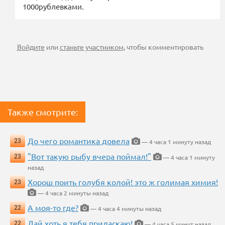
1000рублевками.
Войдите
или
станьте участником
, чтобы комментировать
Также смотрите:
До чего романтика довела
23
— 4 часа 1 минуту назад
"Вот такую рыбу вчера поймал!"
23
— 4 часа 1 минуту
назад
Хорош поить голубя колой! это ж голимая химия!
23
— 4 часа 2 минуты назад
А моя-то где?
22
— 4 часа 4 минуты назад
Дай хоть я тебя приласкаю!
22
— 4 часа 5 минут назад