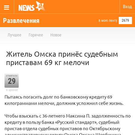
Вход
Развлечения
в мою ленту
2679
Лучшее
Горячее
Новое
Житель Омска принёс судебным
приставам 69 кг мелочи
отметили
29
в архиве
Пытаясь погасить долг по банковскому кредиту 69
килограммами мелочи, должник усложнил себе жизнь.
Чтобы взыскать с 36-летнего Максима П. задолженность по
кредиту в пользу банка «Русский стандарт», судебный
пристав отдела судебных приставов по Октябрьскому
административному округу Омска Оксана Щербинина