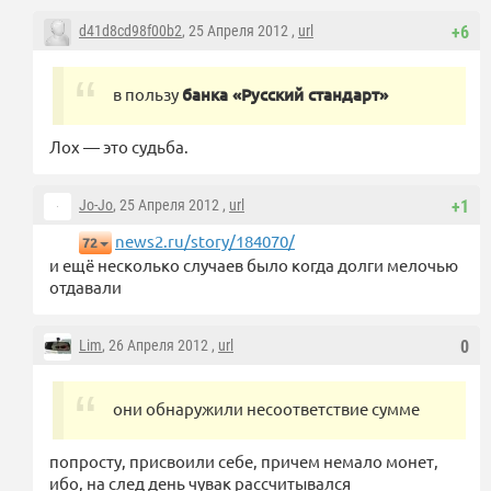
d41d8cd98f00b2
, 25 Апреля 2012 ,
url
+6
в пользу
банка «Русский стандарт»
Лох — это судьба.
Jo-Jo
, 25 Апреля 2012 ,
url
+1
news2.ru/story/184070/
72
и ещё несколько случаев было когда долги мелочью
отдавали
Lim
, 26 Апреля 2012 ,
url
0
они обнаружили несоответствие сумме
попросту, присвоили себе, причем немало монет,
ибо, на след день чувак рассчитывался