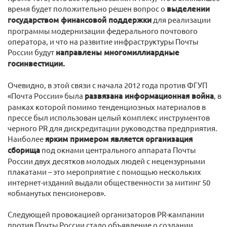
время будет положительно решен вопрос о
выделении
государством финансовой поддержки
для реализации
программы модернизации федерального почтового
оператора, и что на развитие инфраструктуры Почты
России будут
направлены многомиллиардные
госинвестиции.
Очевидно, в этой связи с начала 2012 года против ФГУП
«Почта России» была
развязана информационная война
, в
рамках которой помимо тенденциозных материалов в
прессе был использован целый комплекс инструментов
черного PR для дискредитации руководства предприятия.
Наиболее
ярким примером является организация
сборища
под окнами центрального аппарата Почты
России двух десятков молодых людей с нецензурными
плакатами – это мероприятие с помощью нескольких
интернет-изданий выдали общественности за митинг 50
«обманутых пенсионеров».
Следующей провокацией организаторов PR-кампании
против Почты России стало объявление о создании