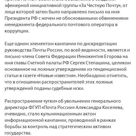
эфемерной инициативной группы «За Честную Почту», от
лица которой затем было направлено письмо на имя
Президента РФ с ничем не обоснованными обвинениями
менеджмента федерального почтового оператора в
коррупции.
Еще одним элементом кампании по дискредитации
руководства Почты России, по всей видимости, является и
письмо члена Совета Федерации Иннокентия Егорова на
имя главы Счетной палаты РФ Сергея Степашина, целиком
основанное на ложных утверждениях из тенденциозной
статьи в газете «Новые известия». Необходимо отметить,
что в отношении распространителей этих ложных
утверждений поданы судебные иски.
Распространение «утки» об увольнении генерального
директора ФГУП «Почта России» Александра Киселева,
очевидно, стало кульминационным актом
информационной кампании, проводимой в рамках
борьбы за контроль над стратегическим активом
государства.