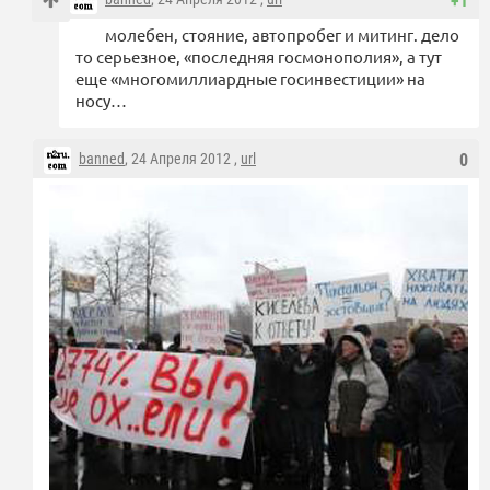
+1
молебен, стояние, автопробег и митинг. дело
то серьезное, «последняя госмонополия», а тут
еще «многомиллиардные госинвестиции» на
носу…
banned
, 24 Апреля 2012 ,
url
0