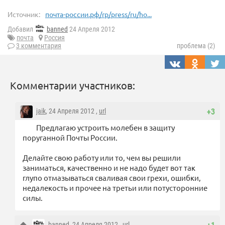
Источник:
почта-россии.рф/rp/press/ru/ho...
Добавил
banned
24 Апреля 2012
почта
Россия
3 комментария
проблема (2)
Комментарии участников:
jaik
, 24 Апреля 2012 ,
url
+3
Предлагаю устроить молебен в защиту
поруганной Почты России.
Делайте свою работу или то, чем вы решили
заниматься, качественно и не надо будет вот так
глупо отмазываться сваливая свои грехи, ошибки,
недалекость и прочее на третьи или потусторонние
силы.
banned
, 24 Апреля 2012 ,
url