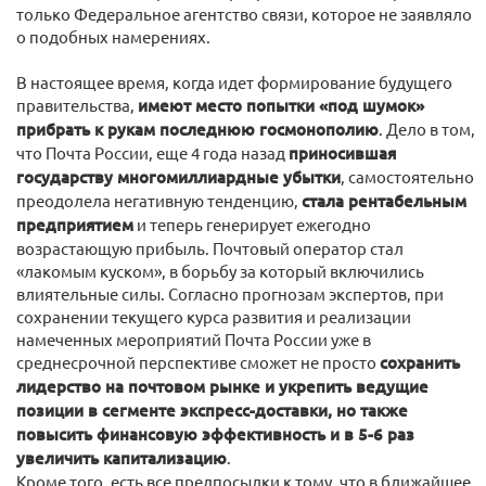
только Федеральное агентство связи, которое не заявляло
о подобных намерениях.
В настоящее время, когда идет формирование будущего
правительства,
имеют место попытки «под шумок»
прибрать к рукам последнюю госмонополию
. Дело в том,
что Почта России, еще 4 года назад
приносившая
государству многомиллиардные убытки
, самостоятельно
преодолела негативную тенденцию,
стала рентабельным
предприятием
и теперь генерирует ежегодно
возрастающую прибыль. Почтовый оператор стал
«лакомым куском», в борьбу за который включились
влиятельные силы. Согласно прогнозам экспертов, при
сохранении текущего курса развития и реализации
намеченных мероприятий Почта России уже в
среднесрочной перспективе сможет не просто
сохранить
лидерство на почтовом рынке и укрепить ведущие
позиции в сегменте экспресс-доставки, но также
повысить финансовую эффективность и в 5-6 раз
увеличить капитализацию
.
Кроме того, есть все предпосылки к тому, что в ближайшее