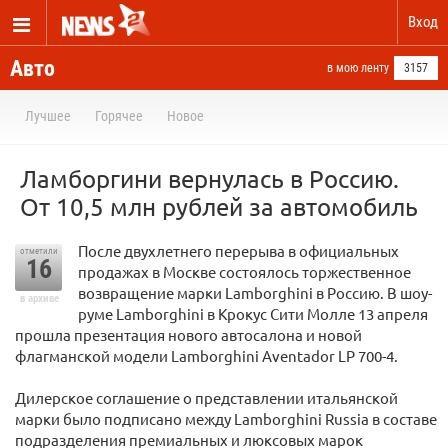
Вход
Авто
в мою ленту
3157
Лучшее
Горячее
Новое
Ламборгини вернулась в Россию.
От 10,5 млн рублей за автомобиль
После двухлетнего перерыва в официальных
отметили
16
продажах в Москве состоялось торжественное
возвращение марки Lamborghini в Россию. В шоу-
в архиве
руме Lamborghini в Крокус Сити Молле 13 апреля
прошла презентация нового автосалона и новой
флагманской модели Lamborghini Aventador LP 700-4.
Дилерское соглашение о представлении итальянской
марки было подписано между Lamborghini Russia в составе
подразделения премиальных и люксовых марок