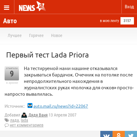
Вход
Авто
в мою ленту
3157
Лучшее
Горячее
Новое
Первый тест Lada Priora
На тестируемой нами машине отказывался
отметили
9
закрываться бардачок. Очечник на потолке после
непродолжительного нахождения в
в архиве
журналистских руках «полочка для очков» просто-
напросто вывалилась.
Источник:
auto.mail.ru/news?id=22067
Добавил
Дядя Ваня
13 Апреля 2007
лада
,
lada
нет комментариев