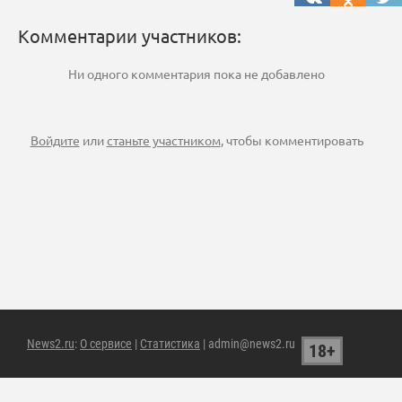
Комментарии участников:
Ни одного комментария пока не добавлено
Войдите
или
станьте участником
, чтобы комментировать
News2.ru
:
О сервисе
|
Статистика
| admin@news2.ru
18+