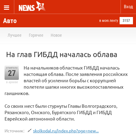
Вход
Авто
в мою ленту
3157
Лучшее
Горячее
Новое
На глав ГИБДД началась облава
На начальников областных ГИБДД началась
отметили
27
настоящая облава. После заявления российских
властей об усилении борьбы с коррупцией
в архиве
полетели шапки многих высокопоставленных
гаишников.
Со своих мест были стурнуты Главы Волгоградского,
Рязанского, Омского, Бурятского ГИБДД и ГИБДД
Еврейской автономной области.
Источник:
skolkodal.ru/index.php?pge=new...