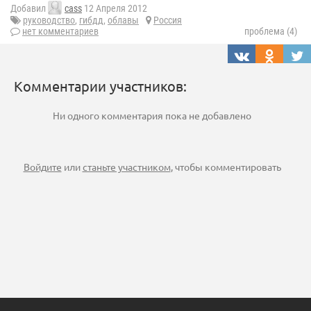
Добавил
cass
12 Апреля 2012
руководство
,
гибдд
,
облавы
Россия
нет комментариев
проблема (4)
Комментарии участников:
Ни одного комментария пока не добавлено
Войдите
или
станьте участником
, чтобы комментировать