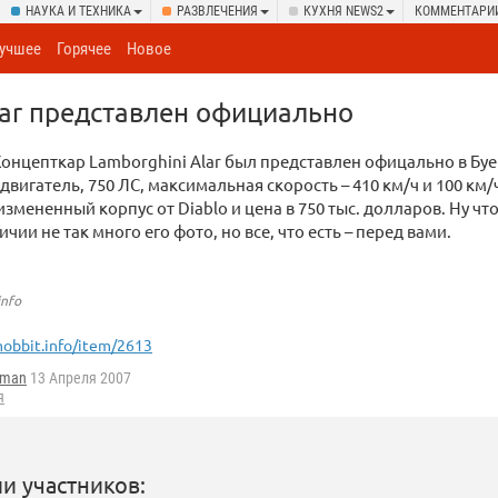
НАУКА И ТЕХНИКА
РАЗВЛЕЧЕНИЯ
КУХНЯ NEWS2
КОММЕНТАРИ
учшее
Горячее
Новое
lar представлен официально
онцепткар Lamborghini Alar был представлен офицально в Буен
вигатель, 750 ЛС, максимальная скорость – 410 км/ч и 100 км/ч
змененный корпус от Diablo и цена в 750 тыс. долларов. Ну чт
ичии не так много его фото, но все, что есть – перед вами.
info
obbit.info/item/2613
kman
13 Апреля 2007
я
и участников: