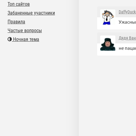
Топ сайтов
DaffyDuck
Забаненные участники
Правила
Ужасный
Частые вопросы
Дядя Ван
Ночная тема
не паца