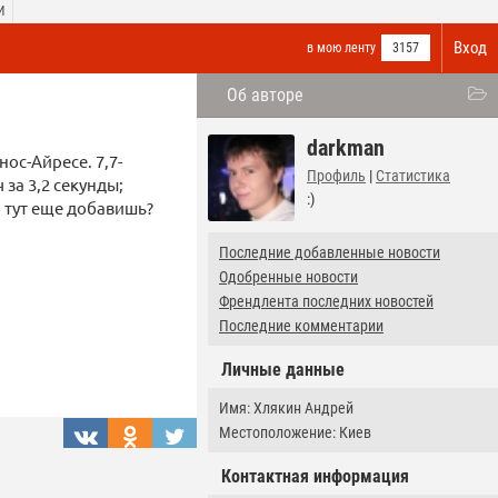
И
Вход
в мою ленту
3157
Об авторе
darkman
ос-Айресе. 7,7-
Профиль
|
Статистика
 за 3,2 секунды;
:)
о тут еще добавишь?
Последние добавленные новости
Одобренные новости
Френдлента последних новостей
Последние комментарии
Личные данные
Имя: Хлякин Андрей
Местоположение: Киев
Контактная информация