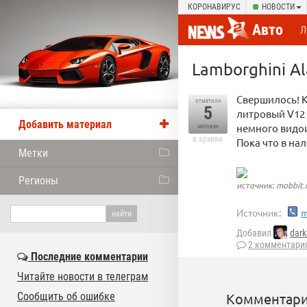
КОРОНАВИРУС
НОВОСТИ
Авто
Л
Lamborghini A
Свершилось! К
отметили
5
литровый V12 д
Добавить материал
немного видои
человек
в архиве
Пока что в нал
Метки
Регионы
источник: mobbit.
Источник:
m
Добавил
dar
2 комментари
Последние комментарии
Читайте новости в телеграм
Сообщить об ошибке
Комментари