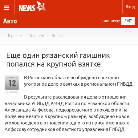
Вход
Авто
в мою ленту
3157
Лучшее
Горячее
Новое
Еще один рязанский гаишник
попался на крупной взятке
В Рязанской области возбуждено еще одно
отметили
12
уголовное дело о взятках в региональном ГИБДД.
в архиве
В результате расследования дела в отношении
начальника УГИБДД УМВД России по Рязанской области
Александра Алфосова, подозреваемого в покушении на
получение взятки в крупном размере, возбуждено новое
уголовное дело в отношении одного из приближенных к
Алфосову сотрудников областного управления ГИБДД.