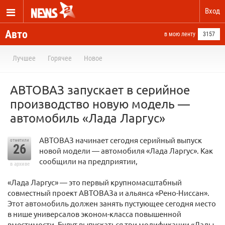
Вход
Авто
в мою ленту
3157
Лучшее
Горячее
Новое
АВТОВАЗ запускает в серийное
производство новую модель —
автомобиль «Лада Ларгус»
АВТОВАЗ начинает сегодня серийный выпуск
отметили
26
новой модели — автомобиля «Лада Ларгус». Как
сообщили на предприятии,
в архиве
«Лада Ларгус» — это первый крупномасштабный
совместный проект АВТОВАЗа и альянса «Рено-Ниссан».
Этот автомобиль должен занять пустующее сегодня место
в нише универсалов эконом-класса повышенной
вместимости. Будут выпускаться три модификации «Лады