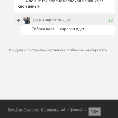
А помне так вполне неплохая машинка за
свои деньги.
Digg it
, 4 Апреля 2012 ,
url
+3
Собака лает — караван идет
Войдите
или
станьте участником
, чтобы комментировать
News2.ru
:
О сервисе
|
Статистика
| admin@news2.ru
18+