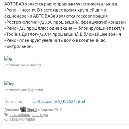
АВТОВАЗ является равноправным участником альянса
«Рено- Ниссан». В настоящее время крупнейшими
акционерами АВТОВАЗа являются госкорпорация
«Ростехнологии» /28,98 проц акций/, французский концерн
«Рено» /25 проц плюс одна акция — блокирующий пакет/ и
«Тройка Диалог» /20,14 проц акций/. В ближайшее время
«Рено» планирует увеличить долю в компании до
контрольной.
источник: news.mail.ru
источник: ladalargus.net
Источник:
itar-tass.com/c9/382521.html
Добавил
Digg it
4 Апреля 2012
автомобиль
,
lada.лада
3 комментария