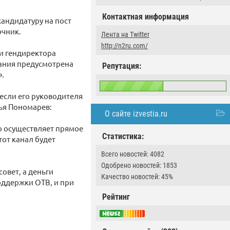
Контактная информация
кандидатуру на пост
очник.
Лента на Twitter
http://n2ru.com/
ии гендиректора
ания предусмотрена
Репутация:
».
если его руководителя
лья Пономарев:
О сайте izvestia.ru
во осуществляет прямое
Статистика:
тот канал будет
Всего новостей: 4082
Одобрено новостей: 1853
овет, а деньги
Качество новостей: 45%
оддержки ОТВ, и при
Рейтинг