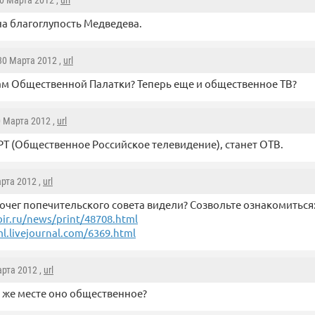
30 Марта 2012 ,
url
а благоглупость Медведева.
 30 Марта 2012 ,
url
м Общественной Палатки? Теперь еще и общественное ТВ?
0 Марта 2012 ,
url
Т (Общественное Российское телевидение), станет ОТВ.
арта 2012 ,
url
очег попечительского совета видели? Созвольте ознакомиться
ibir.ru/news/print/48708.html
l.livejournal.com/6369.html
арта 2012 ,
url
 же месте оно общественное?