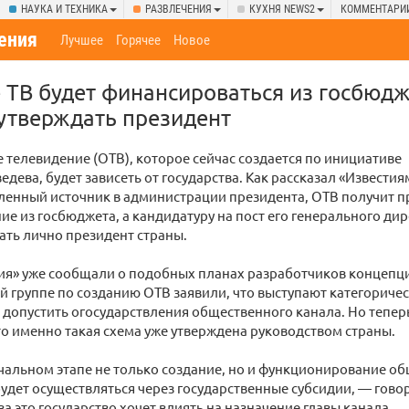
НАУКА И ТЕХНИКА
РАЗВЛЕЧЕНИЯ
КУХНЯ NEWS2
КОММЕНТАРИ
ения
Лучшее
Горячее
Новое
ТВ будет финансироваться из госбюдже
утверждать президент
телевидение (ОТВ), которое сейчас создается по инициативе
дева, будет зависеть от государства. Как рассказал «Известия
ленный источник в администрации президента, ОТВ получит 
е из госбюджета, а кандидатуру на пост его генерального ди
ать лично президент страны.
ия» уже сообщали о подобных планах разработчиков концепц
ей группе по созданию ОТВ заявили, что выступают категоричес
допустить огосударствления общественного канала. Но тепер
то именно такая схема уже утверждена руководством страны.
альном этапе не только создание, но и функционирование о
удет осуществляться через государственные субсидии, — гово
за это государство хочет влиять на назначение главы канала.