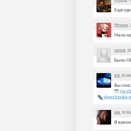
Роткод
, 
Еще одн
fStrange
,
Мало на
rantnik
, 3
Было ОР
Kid
, 30 М
Вы спис
ria-s
shevchenko-m
jaik
, 30 М
В каком