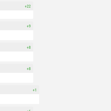
+22
+9
+8
+8
+1