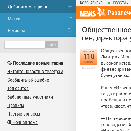
КОРОНАВИРУС
НОВОСТИ
Добавить материал
Развлеч
Метки
Общественное 
Регионы
гендиректора 
Общественное 
отметили
110
Дмитрия Медве
высокопостав
Последние комментарии
человек
в архиве
финансировани
Читайте новости в телеграм
будет утвержд
Сообщить об ошибке
Ранее «Извест
Топ сайтов
тогда в рабоч
Забаненные участники
пообещали не 
Правила
утверждает, ч
Частые вопросы
— На первонач
Ночная тема
телевидения б
«Известий». И 