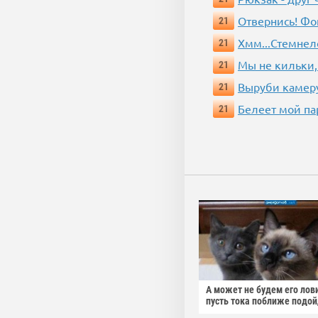
Отвернись! Фо
21
Хмм...Стемнел
21
Мы не кильки,
21
Выруби камеру
21
Белеет мой па
21
А может не будем его лов
пусть тока поближе подо