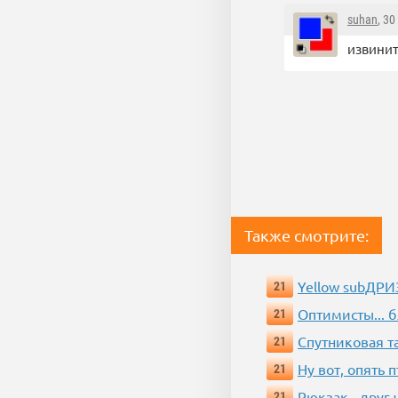
suhan
, 3
извинит
Также смотрите:
Yellow subДР
21
Оптимисты... 
21
Спутниковая т
21
Ну вот, опять 
21
Рюкзак - друг
21