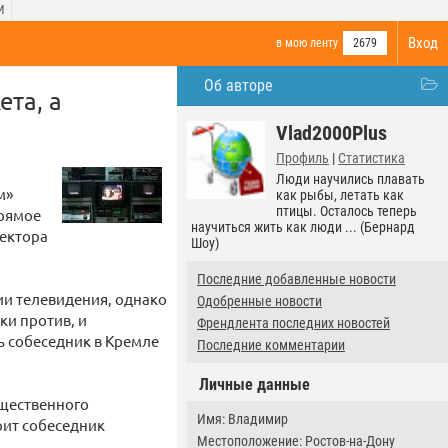
И
Вход
в мою ленту
2679
Об авторе
та, а
Vlad2000Plus
Профиль
|
Статистика
Люди научились плавать
м»
как рыбы, летать как
птицы. Осталось теперь
прямое
научиться жить как люди ... (Бернард
ректора
Шоу)
Последние добавленные новости
ии телевидения, однако
Одобренные новости
ки против, и
Френдлента последних новостей
ь собеседник в Кремле
Последние комментарии
Личные данные
бщественного
Имя: Владимир
рит собеседник
Местоположение: Ростов-на-Дону