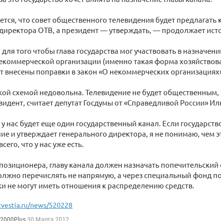
тся, что совет общественного телевидения будет предлагать 
директора ОТВ, а президент — утверждать, — продолжает ист
, для того чтобы глава государства мог участвовать в назначен
екоммерческой организации (именно такая форма хозяйствов
ут внесены поправки в закон «О некоммерческих организациях
ой схемой недовольна. Телевидение не будет общественным, 
зидент, считает депутат Госдумы от «Справедливой России» И
 у нас будет еще один государственный канал. Если государст
е и утверждает генерального директора, я не понимаю, чем э
сего, что у нас уже есть.
озиционера, главу канала должен назначать попечительский с
олжно перечислять не напрямую, а через специальный фонд п
и не могут иметь отношения к распределению средств.
zvestia.ru/news/520228
d2000Plus
30 Марта 2012