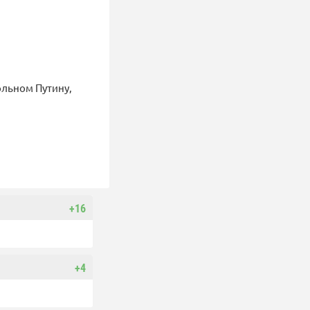
ольном Путину,
+16
+4