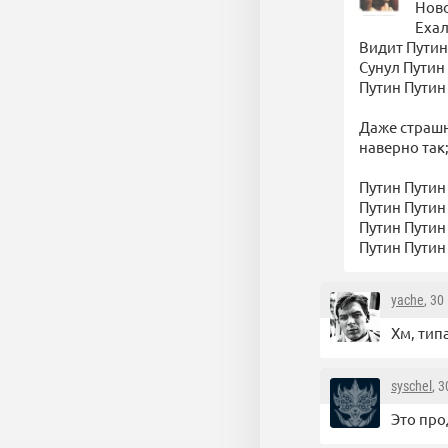
Ново
Ехал
Видит Путин
Сунул Путин 
Путин Путин
Даже страшн
наверно так
Путин Путин
Путин Путин
Путин Путин
Путин Путин
yache
, 30
Хм, тип
syschel
, 
Это пр