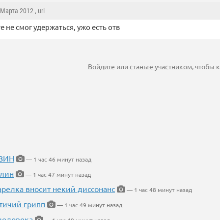
0 Марта 2012 ,
url
е не смог удержаться, ужо есть отв
Войдите
или
станьте участником
, чтобы
ИЗИН
— 1 час 46 минут назад
блин
— 1 час 47 минут назад
арелка вносит некий диссонанс
— 1 час 48 минут назад
птичий грипп
— 1 час 49 минут назад
 человека