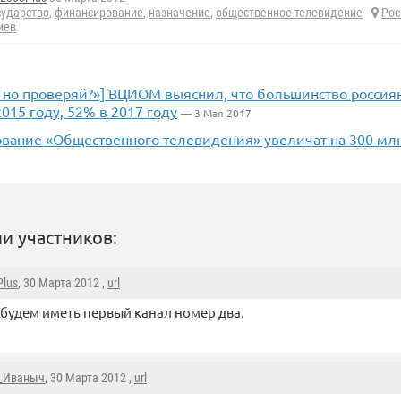
сударство
,
финансирование
,
назначение
,
общественное телевидение
Рос
иев
 но проверяй?»] ВЦИОМ выяснил, что большинство россиян
2015 году, 52% в 2017 году
— 3 Мая 2017
вание «Общественного телевидения» увеличат на 300 мл
и участников:
Plus
, 30 Марта 2012 ,
url
 будем иметь первый канал номер два.
_Иваныч
, 30 Марта 2012 ,
url