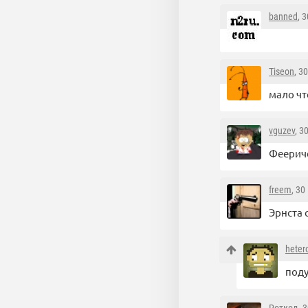
banned
, 
Tiseon
, 3
мало чт
vguzev
, 3
Феериче
freem
, 30
Эрнста 
heter
поду