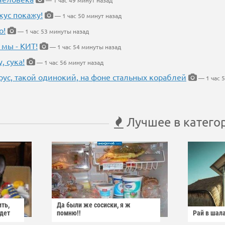
— 1 час 49 минут назад
кус покажу!
— 1 час 50 минут назад
о!
— 1 час 53 минуты назад
 мы - КИТ!
— 1 час 54 минуты назад
, сука!
— 1 час 56 минут назад
рус, такой одинокий, на фоне стальных кораблей
— 1 час 5
Лучшее в катего
ить,
Да были же сосиски, я ж
йдет
помню!!
Рай в шал