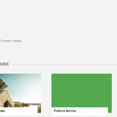
7 минут назад
рии
аше
Работа мечты