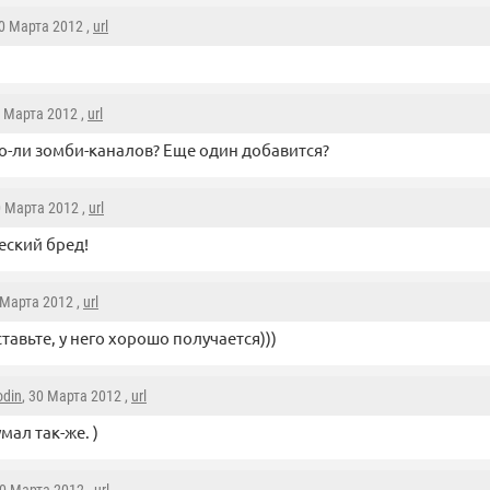
30 Марта 2012 ,
url
0 Марта 2012 ,
url
о-ли зомби-каналов? Еще один добавится?
0 Марта 2012 ,
url
ский бред!
 Марта 2012 ,
url
ставьте, у него хорошо получается)))
odin
, 30 Марта 2012 ,
url
мал так-же. )