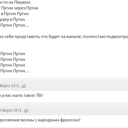
сти на Первом:
 Путин через Путин
 в Путин Путин
руку в Путин
 Путин Путин…
о себе представить что будет на канале, полностью подконтр
;
 Путин Путин
 Путин Путин
 Путин Путин
 Путин Путин…
 Марта 2012 ,
url
а у нас мало таких ТВ?
30 Марта 2012 ,
url
одолжение волны с народным фронтом?