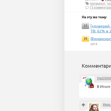
президент
,
го
15 комментар
На эту же тему:
[«доверяй,
17
ТВ: 62% в 
Финансиро
26
2013
Комментари
Vlad2000
В Итоге
Иван