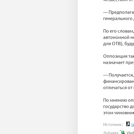
— Предполагае
генерального 
По его словам
автономной н
для ОТВ), буд
Оппозиция так
назначает пре
— Получается,
финансировани
отличаться от в
По мнению опп
государство д
этом чиновник
Источник:
i
Добавил
Vla