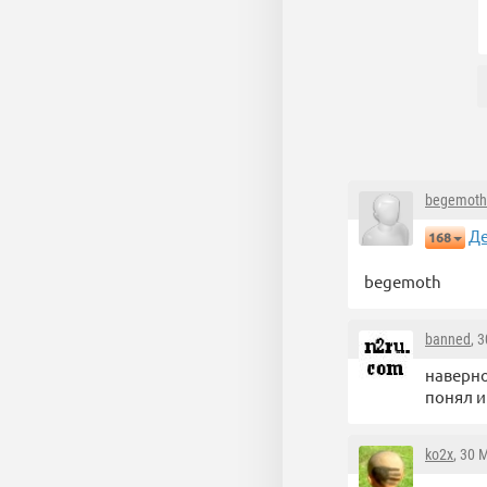
begemoth
Де
168
begemoth
banned
, 
наверно
понял и
ko2x
, 30 