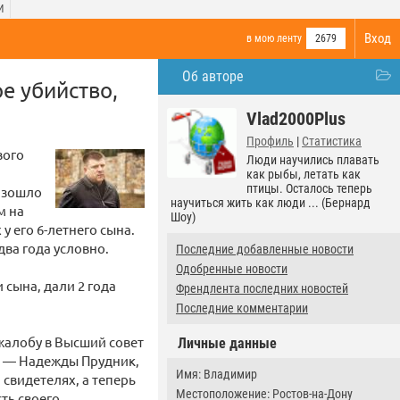
И
Вход
в мою ленту
2679
Об авторе
е убийство,
Vlad2000Plus
Профиль
|
Статистика
вого
Люди научились плавать
как рыбы, летать как
птицы. Осталось теперь
изошло
научиться жить как люди ... (Бернард
м на
Шоу)
у его 6-летнего сына.
ва года условно.
Последние добавленные новости
Одобренные новости
 сына, дали 2 года
Френдлента последних новостей
Последние комментарии
жалобу в Высший совет
Личные данные
й — Надежды Прудник,
Имя: Владимир
 свидетелях, а теперь
Местоположение: Ростов-на-Дону
сть своего