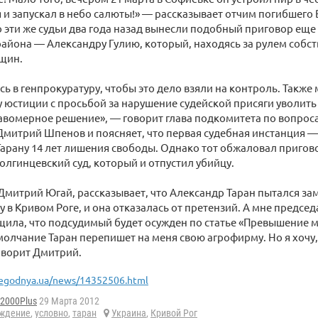
и запускал в небо салюты!» — рассказывает отчим погибшего
о эти же судьи два года назад вынесли подобный приговор еще
айона — Александру Гулию, который, находясь за рулем собст
нщин.
ь в генпрокуратуру, чтобы это дело взяли на контроль. Также
 юстиции с просьбой за нарушение судейской присяги уволить
вомерное решение», — говорит глава подкомитета по вопроса
 Дмитрий Шпенов и поясняет, что первая судебная инстанция 
арану 14 лет лишения свободы. Однако тот обжаловал пригово
олгинцевский суд, который и отпустил убийцу.
 Дмитрий Югай, рассказывает, что Александр Таран пытался зам
у в Кривом Роге, и она отказалась от претензий. А мне предсе
щила, что подсудимый будет осужден по статье «Превышение 
молчание Таран перепишет на меня свою агрофирму. Но я хочу
оворит Дмитрий.
egodnya.ua/news/14352506.html
d2000Plus
29 Марта 2012
ждение
,
условно
,
таран
Украина
,
Кривой Рог