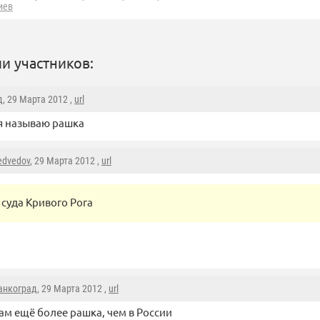
иев
и участников:
д
, 29 Марта 2012 ,
url
 я называю рашка
dvedov
, 29 Марта 2012 ,
url
суда Кривого Рога
анкоград
, 29 Марта 2012 ,
url
ам ещё более рашка, чем в России