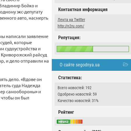
 Владимир Бойко и
Контактная информация
 одному экс-депутату
венного авто, насмерть
Лента на Twitter
http://n2ru.com/
 мы написали заявление
Репутация:
 судей, которые
м судоустройства и
— Криворожский райсуд
р, и дело отправили на
О сайте segodnya.ua
Статистика:
ять дело. «Вдове он
датель суда Надежда
Всего новостей: 192
мер самообороны» и
Одобрено новостей: 59
, чтобы он был
Качество новостей: 31%
Рейтинг