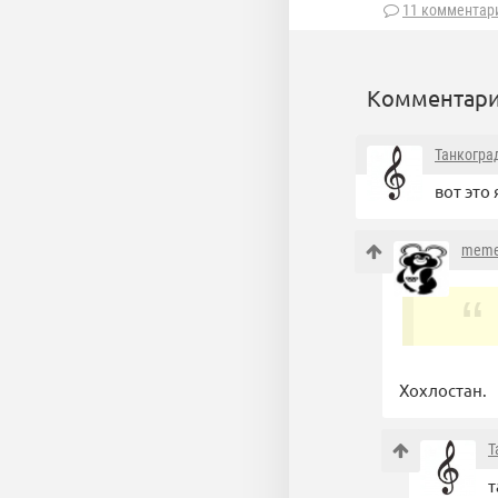
11 комментар
Комментари
Танкогра
вот это
meme
Хохлостан.
Т
т