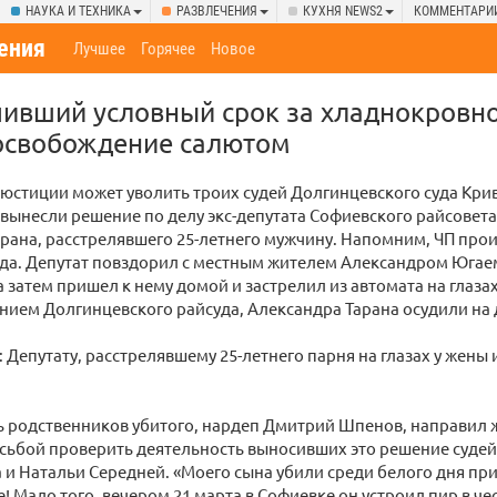
НАУКА И ТЕХНИКА
РАЗВЛЕЧЕНИЯ
КУХНЯ NEWS2
КОММЕНТАРИ
ения
Лучшее
Горячее
Новое
чивший условный срок за хладнокровно
 освобождение салютом
юстиции может уволить троих судей Долгинцевского суда Кри
 вынесли решение по делу экс-депутата Софиевского райсовета
рана, расстрелявшего 25-летнего мужчину. Напомним, ЧП про
ода. Депутат повздорил с местным жителем Александром Югае
а затем пришел к нему домой и застрелил из автомата на глазах 
нием Долгинцевского райсуда, Александра Тарана осудили на д
 Депутату, расстрелявшему 25-летнего парня на глазах у жены и
 родственников убитого, нардеп Дмитрий Шпенов, направил 
осьбой проверить деятельность выносивших это решение суде
 и Натальи Середней. «Моего сына убили среди белого дня при
! Мало того, вечером 21 марта в Софиевке он устроил пир в че