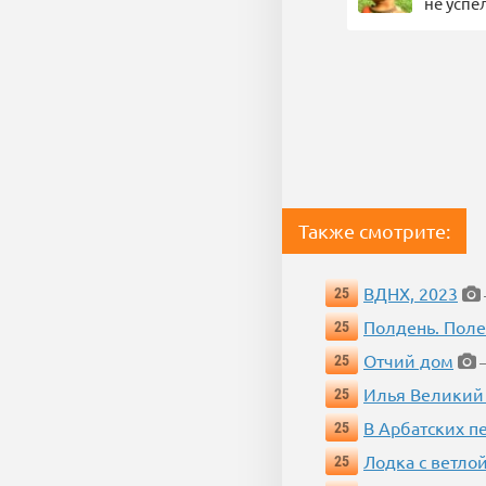
не успе
Также смотрите:
ВДНХ, 2023
25
Полдень. Пол
25
Отчий дом
25
—
Илья Великий
25
В Арбатских п
25
Лодка с ветло
25