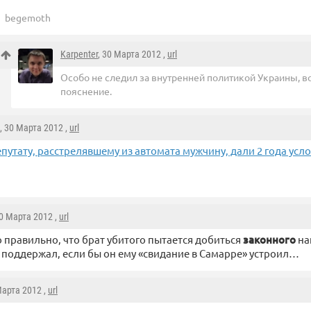
begemoth
Karpenter
, 30 Марта 2012 ,
url
Особо не следил за внутренней политикой Украины, во
пояснение.
, 30 Марта 2012 ,
url
путату, расстрелявшему из автомата мужчину, дали 2 года усл
30 Марта 2012 ,
url
 правильно, что брат убитого пытается добиться
законного
на
 поддержал, если бы он ему «свидание в Самарре» устроил…
Марта 2012 ,
url