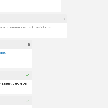
0
т и не понял юмора ) Спасибо за
0
овно
+1
казания. но я бы
+1