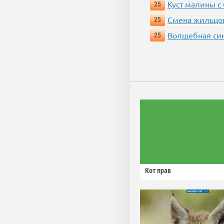
Куст малины с
25
Смена жильцо
25
Волшебная си
25
Кот прав