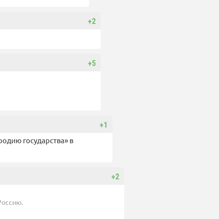
+2
+5
+1
родию государства» в
+2
Россию.