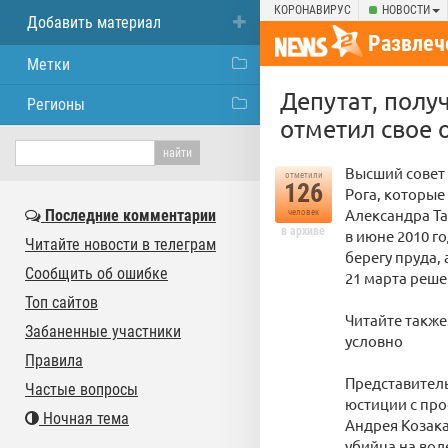
КОРОНАВИРУС
НОВОСТИ
Добавить материал
Развлеч
Метки
Депутат, полу
Регионы
отметил свое
Высший совет 
отметили
126
Рога, которые
Александра Та
Последние комментарии
человек
в архиве
в июне 2010 г
Читайте новости в телеграм
берегу пруда, 
Сообщить об ошибке
21 марта реше
Топ сайтов
Читайте также:
Забаненные участники
условно
Правила
Представитель
Частые вопросы
юстиции с пр
Ночная тема
Андрея Козака
убийца на воле