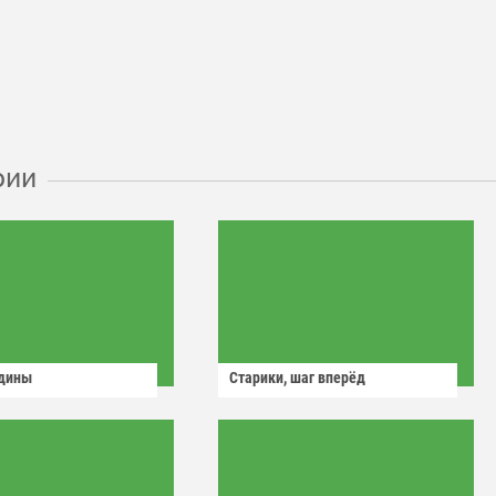
рии
одины
Старики, шаг вперёд