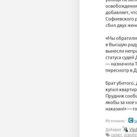
освобождения 
добавляет, чт
Софиевского р
сбил двух же
«Мы обратилис
в Высшую раду
вынесли непра
статуса судей
— назначила Т
пересмотр в Д
Брат убитого,
купил квартир
Прудник сооб
якобы за мое 
наказан!» — г
Источник:
s
Добавил
Vla
салют
,
освобо