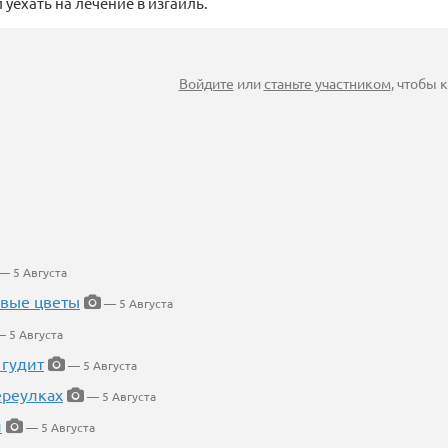
л уехать на лечение в изraиль.
Войдите
или
станьте участником
, чтобы
— 5 Августа
евые цветы
— 5 Августа
 5 Августа
 гудит
— 5 Августа
ереулках
— 5 Августа
й
— 5 Августа