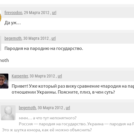
firevoodoo
, 29 Марта 2012 ,
url
Да уж…
begemoth
, 30 Марта 2012 ,
url
Пародия на пародию на государство.
moth
Karpenter
, 30 Марта 2012 ,
url
Привет! Уже который раз вижу сравнение «пародия на па
отношении Украины. Поясните, плиз, в чем суть?
begemoth
, 30 Марта 2012 ,
url
ммм… а что тут непонятного?
Россия — пародия на государство. Украина — пародия на 
Это ж шутка юмора, как её можно объяснить?