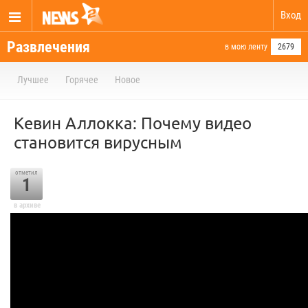
Вход
Развлечения
в мою ленту
2679
Лучшее
Горячее
Новое
Кевин Аллокка: Почему видео
становится вирусным
отметил
1
в архиве