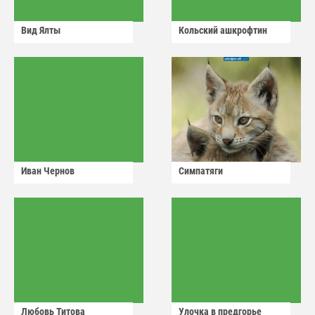
Вид Ялты
Кольский ашкрофтин
Иван Чернов
Симпатяги
Любовь Титова
Улочка в предгорье