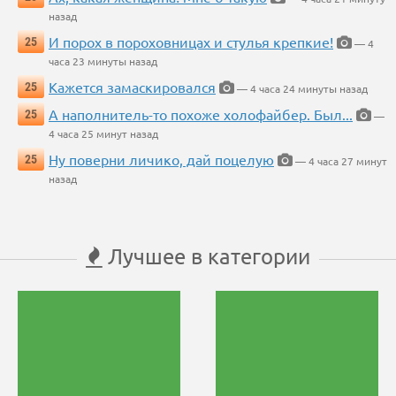
назад
И порох в пороховницах и стулья крепкие!
25
— 4
часа 23 минуты назад
Кажется замаскировался
25
— 4 часа 24 минуты назад
А наполнитель-то похоже холофайбер. Был...
25
—
4 часа 25 минут назад
Ну поверни личико, дай поцелую
25
— 4 часа 27 минут
назад
Лучшее в категории