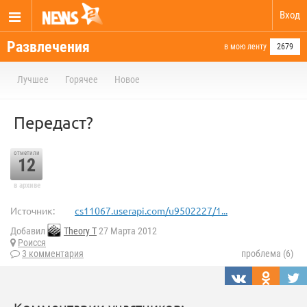
Вход
Развлечения
в мою ленту
2679
Лучшее
Горячее
Новое
Передаст?
отметили
12
в архиве
Источник:
cs11067.userapi.com/u9502227/1...
Добавил
Theory T
27 Марта 2012
Роисся
3 комментария
проблема (6)