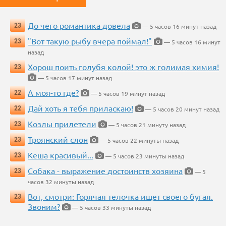
До чего романтика довела
23
— 5 часов 16 минут назад
"Вот такую рыбу вчера поймал!"
23
— 5 часов 16 минут
назад
Хорош поить голубя колой! это ж голимая химия!
23
— 5 часов 17 минут назад
А моя-то где?
22
— 5 часов 19 минут назад
Дай хоть я тебя приласкаю!
22
— 5 часов 20 минут назад
Козлы прилетели
23
— 5 часов 21 минуту назад
Троянский слон
23
— 5 часов 22 минуты назад
Кеша красивый...
23
— 5 часов 23 минуты назад
Собака - выражение достоинств хозяина
23
— 5
часов 32 минуты назад
Вот, смотри: Горячая телочка ищет своего бугая.
23
Звоним?
— 5 часов 33 минуты назад