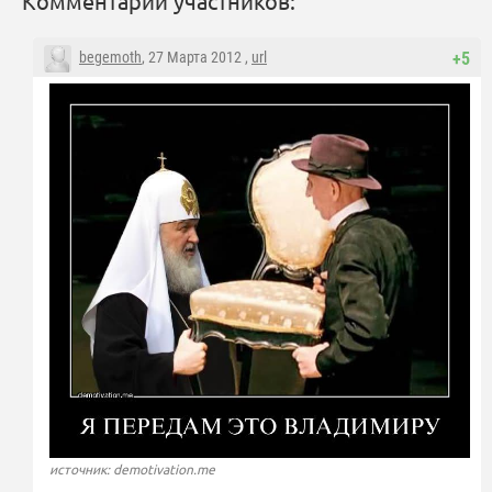
Комментарии участников:
begemoth
, 27 Марта 2012 ,
url
+5
источник: demotivation.me