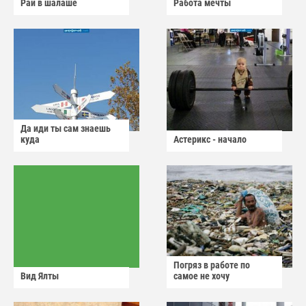
Рай в шалаше
Работа мечты
Да иди ты сам знаешь
куда
Астерикс - начало
Погряз в работе по
Вид Ялты
самое не хочу