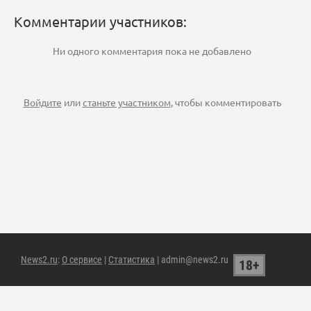
Комментарии участников:
Ни одного комментария пока не добавлено
Войдите
или
станьте участником
, чтобы комментировать
News2.ru
:
О сервисе
|
Статистика
| admin@news2.ru
18+