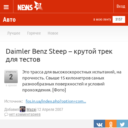
Вход
Авто
в мою ленту
3157
Лучшее
Горячее
Новое
Daimler Benz Steep – крутой трек
для тестов
Это трасса для высокоскоростных испытаний, на
отметили
2
прочность. Свыше 15 километров самых
разнообразных поверхностей и условий
в архиве
прохождения. [Фото]
Источник:
fos.in.ua/index.php?option=com...
Добавил
Mazaj
12 Апреля 2007
нет комментариев