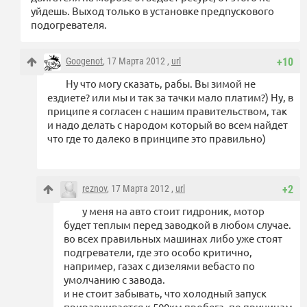
уйдешь. Выход только в установке предпускового
подогревателя.
Googenot
, 17 Марта 2012 ,
url
+10
Ну что могу сказать, рабы. Вы зимой не
ездиете? или мы и так за тачки мало платим?) Ну, в
приципе я согласен с нашим правительством, так
и надо делать с народом который во всем найдет
что где то далеко в принципе это правильно)
reznov
, 17 Марта 2012 ,
url
+2
у меня на авто стоит гидроник, мотор
будет теплым перед заводкой в любом случае.
во всех правильных машинах либо уже стоят
подгреватели, где это особо критично,
например, газах с дизелями вебасто по
умолчанию с завода.
и не стоит забывать, что холодный запуск
приравнивается к 500км пробега, по причинам