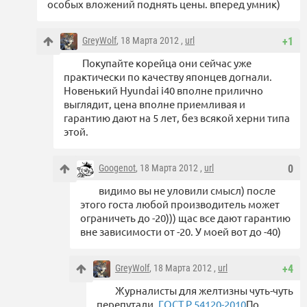
особых вложений поднять цены. вперед умник)
GreyWolf
, 18 Марта 2012 ,
url
+1
Покупайте корейца они сейчас уже
практически по качеству японцев догнали.
Новенький Hyundai i40 вполне прилично
выглядит, цена вполне приемливая и
гарантию дают на 5 лет, без всякой херни типа
этой.
Googenot
, 18 Марта 2012 ,
url
0
видимо вы не уловили смысл) после
этого госта любой производитель может
ограничеть до -20))) щас все дают гарантию
вне зависимости от -20. У моей вот до -40)
GreyWolf
, 18 Марта 2012 ,
url
+4
Журналисты для желтизны чуть-чуть
перепутали.
ГОСТ Р 54120-2010
По