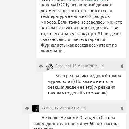
новому ГОСТу бензиновый движок
должен завестись с пол пинка если
температура не ниже -30 градусов
мороза. Если тачка не завелась, можете
подавать в суд на производителя. Про
то, чт, если завел тачку при -31 нигде не
сказано, вы лишаетесь гарантии.
Журналисты как всегда все читают по
диагонали…
Googenot
, 18 Марта 2012 ,
url
0
Знач реальных пиздюлей таким
журналюгам) Но важно не это, а
реакция людей на это) А реакция
такова что делай что хочешь)
VAshot
, 19 Марта 2012 ,
url
0
Не верю. Не может быть, что бы там
завод двигателя при минус 50 не отменял
гарантию.