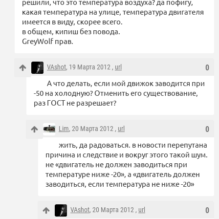
решили, что это температура воздуха? да пофигу,
какая температура на улице, температура двигателя
имеется в виду, скорее всего.
в общем, кипиш без повода.
GreyWolf прав.
VAshot
, 19 Марта 2012 ,
url
0
А что делать, если мой движок заводится при
-50 на холодную? Отменить его существование,
раз ГОСТ не разрешает?
Lim
, 20 Марта 2012 ,
url
0
жить, да радоваться. в новости перепутана
причина и следствие и вокруг этого такой шум.
не «двигатель не должен заводиться при
температуре ниже -20», а «двигатель должен
заводиться, если температура не ниже -20»
VAshot
, 20 Марта 2012 ,
url
0