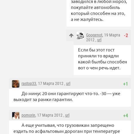
заводился в любой мороз,
покупайте автомобиль
который способен на это,
а не жалуйтесь.
Googenot
, 19 Марта
-2
2012 ,
url
Если бы этот гост
приняли то врядли
какой былбы способен
вот о чем речь идет.
rastop33
, 17 Марта 2012 ,
url
+1
До минус 20 они гарантируют что-то. -30 — уже
выходит за рамки гарантии.
pomorin
, 17 Марта 2012 ,
url
+4
А еще учитывая, что грузовикам запрещено
ездить по асфальтовым дорогам при температуре