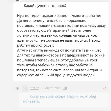
Какой лучше заголовок?
Ну а по теме никакого рационального зерна нет.
До него почему то все было нормально,
поставляли машины с двигателями под нашу зиму
с соответствующей гарантией. Это вполне
логично и естественно, хочешь на наш рынок
адаптируйся, не хочешь не адаптируйся. Народ
рублем проголосует.
А тут нас опять вынуждают покупать Тазики. Это
для тех «умных» которые поддерживают высокие
пошлины а теперь еще и этот дебильный гост
толь чтобы рабочие на тазе у нас работу не
потеряли, так вот за счет населения всей страны
содержут маленький процент других людей.
reznov
, 17 Марта 2012 ,
url
-7
Комментарий скрыт. Нажмите, чтобы
показать.