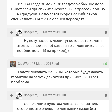
В ЯНАО езда зимой в -30 градусов обычное дело.
Бывет если приспичит выезжаешь на трассу и при -35
— -40 градусов. Получается скоро нас сибиряков
специалисты НАМИ на оленей пересадят.
Googenot
, 18 Марта 2012 ,
url
0
Ну воту нас есть люди тут которые находят в
этом здравое звено) камазы то сплош дизельные
вообще посл -15 на прикол)))
GreyWolf
, 18 Марта 2012 ,
url
+4
Будете покупать машины, которые будут давать
гарантию на запуск двигателя при ниже -30. И вся
проблема…
Googenot
, 18 Марта 2012 ,
url
0
с еще одним пунктом для завышения цен,
особенно это очевидно для наших вазов без