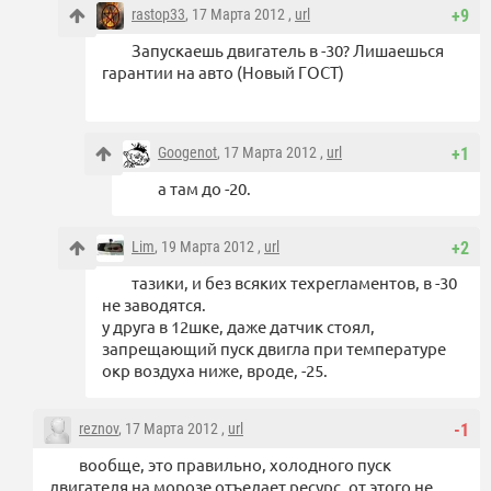
rastop33
, 17 Марта 2012 ,
url
+9
Запускаешь двигатель в -30? Лишаешься
гарантии на авто (Новый ГОСТ)
Googenot
, 17 Марта 2012 ,
url
+1
а там до -20.
Lim
, 19 Марта 2012 ,
url
+2
тазики, и без всяких техрегламентов, в -30
не заводятся.
у друга в 12шке, даже датчик стоял,
запрещающий пуск двигла при температуре
окр воздуха ниже, вроде, -25.
reznov
, 17 Марта 2012 ,
url
-1
вообще, это правильно, холодного пуск
двигателя на морозе отъедает ресурс, от этого не