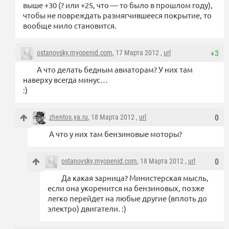
выше +30 (? или +25, что — то было в прошлом году),
чтобы не повреждать размягчившееся покрытие, то
вообще мило становится.
ostanovsky.myopenid.com
, 17 Марта 2012 ,
url
+3
А что делать бедным авиаторам? У них там
наверху всегда минус…
:)
zhentos.ya.ru
, 18 Марта 2012 ,
url
0
А что у них там бензиновые моторы?
ostanovsky.myopenid.com
, 18 Марта 2012 ,
url
0
Да какая зарница? Министерская мысль,
если она укоренится на бензиновых, позже
легко перейдет на любые другие (вплоть до
электро) двигатели. :)