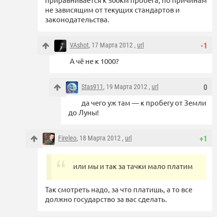
не зависящим от текущих стандартов и
законодательства.
VAshot
, 17 Марта 2012 ,
url
-1
А чё не к 1000?
Stas911
, 19 Марта 2012 ,
url
0
да чего уж там — к пробегу от Земли
до Луны!
Fireleo
, 18 Марта 2012 ,
url
+1
или мы и так за тачки мало платим
Так смотреть надо, за что платишь, а то все
должно государство за вас сделать.