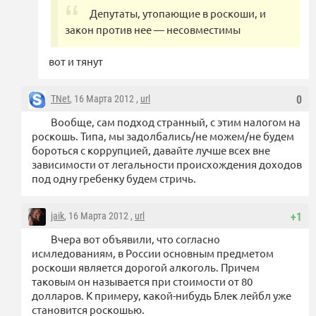
Депутаты, утопающие в роскоши, и
закон против нее — несовместимы
вот и тянут
TNet
, 16 Марта 2012 ,
url
0
Вообще, сам подход странный, с этим налогом на
роскошь. Типа, мы задолбались/не можем/не будем
бороться с коррупцией, давайте лучше всех вне
зависимости от легальности происхождения доходов
под одну гребенку будем стричь.
jaik
, 16 Марта 2012 ,
url
+1
Вчера вот объявили, что согласно
исмледованиям, в России основным предметом
роскоши является дорогой алкоголь. Причем
таковым он называется при стоимости от 80
долларов. К примеру, какой-нибудь Блек лейбл уже
становится роскошью.