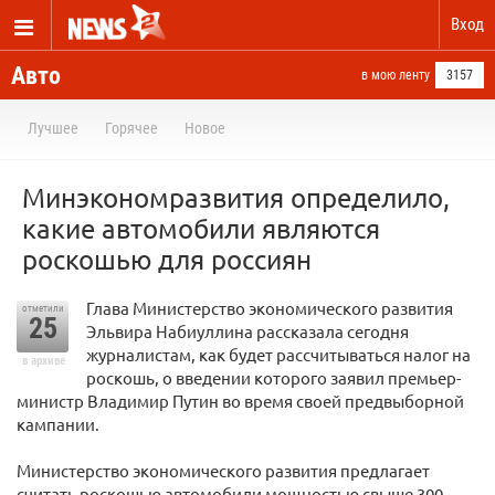
Вход
Авто
в мою ленту
3157
Лучшее
Горячее
Новое
Минэкономразвития определило,
какие автомобили являются
роскошью для россиян
Глава Министерство экономического развития
отметили
25
Эльвира Набиуллина рассказала сегодня
журналистам, как будет рассчитываться налог на
в архиве
роскошь, о введении которого заявил премьер-
министр Владимир Путин во время своей предвыборной
кампании.
Министерство экономического развития предлагает
считать роскошью автомобили мощностью свыше 300