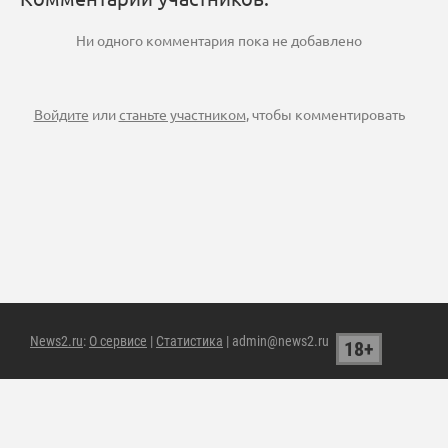
Ни одного комментария пока не добавлено
Войдите
или
станьте участником
, чтобы комментировать
News2.ru
:
О сервисе
|
Статистика
| admin@news2.ru
18+