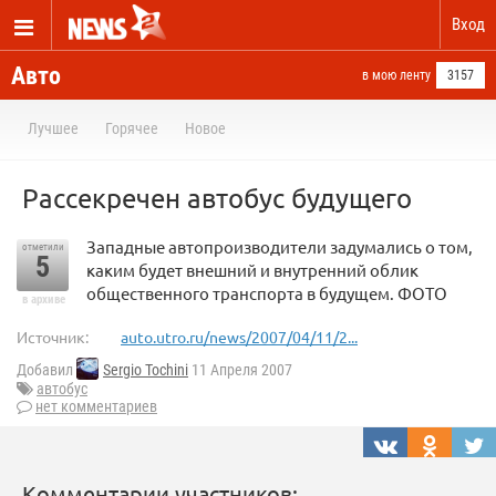
Вход
Авто
в мою ленту
3157
Лучшее
Горячее
Новое
Рассекречен автобус будущего
Западные автопроизводители задумались о том,
отметили
5
каким будет внешний и внутренний облик
общественного транспорта в будущем. ФОТО
в архиве
Источник:
auto.utro.ru/news/2007/04/11/2...
Добавил
Sergio Tochini
11 Апреля 2007
автобус
нет комментариев
Комментарии участников: