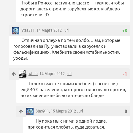
Чтобы в Роиссе наступило щасте — нужно, чтобы
дороги здесь строили зарубежные коллайдеро-
строители! ;D
Stas911
, 14 Марта 2012 ,
url
+8
Отличная оплеуха по тем долбо… ам, которые
голосовали за Пу, участвовали в каруселях и
фальсификациях. Хлебните своей «стабильности»,
уроды.
wti.ru
, 14 Марта 2012 ,
url
-1
Только вместе с ними хлебнет ( соснет ли )
ещё 40% населения, которого голосовало против,
но их мнение не было интересно банде
Stas911
, 15 Марта 2012 ,
url
0
Ну пока мы с ними в одной лодке,
приходиться хлебать, куда деваться.