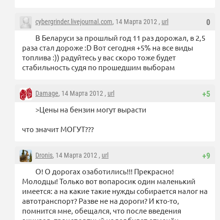
cybergrinder.livejournal.com
, 14 Марта 2012 ,
url
0
В Беларуси за прошлый год 11 раз дорожал, в 2,5
раза стал дороже :D Вот сегодня +5% на все виды
топлива :)) радуйтесь у вас скоро тоже будет
стабильность судя по прошедшим выборам
Damage
, 14 Марта 2012 ,
url
+5
>Цены на бензин могут вырасти
что значит МОГУТ???
Dronis
, 14 Марта 2012 ,
url
+9
О! О дорогах озаботились!!! Прекрасно!
Молодцы! Только вот вопаросик один маленький
имеется: а на какие такие нужды собирается налог на
автотранспорт? Разве не на дороги? И кто-то,
помнится мне, обещался, что после введения