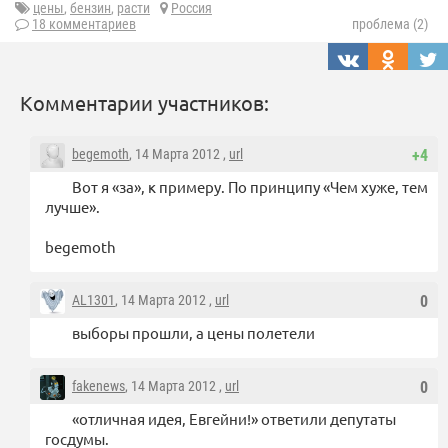
цены
,
бензин
,
расти
Россия
18 комментариев
проблема (2)
Комментарии участников:
begemoth
, 14 Марта 2012 ,
url
+4
Вот я «за», к примеру. По принципу «Чем хуже, тем
лучше».
begemoth
AL1301
, 14 Марта 2012 ,
url
0
выборы прошли, а цены полетели
fakenews
, 14 Марта 2012 ,
url
0
«отличная идея, Евгейни!» ответили депутаты
госдумы.