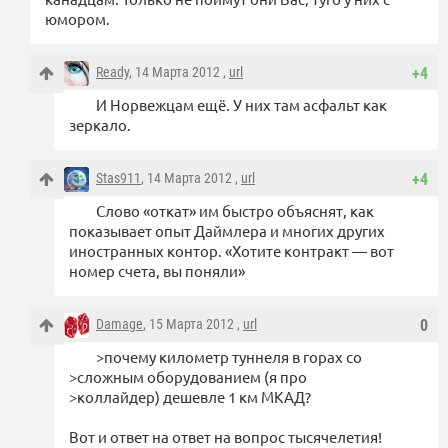
юмором.
Ready
, 14 Марта 2012 ,
url
+4
И Норвежцам ещё. У них там асфальт как
зеркало.
Stas911
, 14 Марта 2012 ,
url
+4
Слово «откат» им быстро объяснят, как
показывает опыт Даймлера и многих других
иностранных контор. «Хотите контракт — вот
номер счета, вы поняли»
Damage
, 15 Марта 2012 ,
url
0
>почему километр туннеля в горах со
>сложным оборудованием (я про
>коллайдер) дешевле 1 км МКАД?
Вот и ответ на ответ на вопрос тысячелетия!