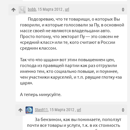
bobb
, 15 Марта 2012 ,
url
0
Подозреваю, что те товарищи, о которых Вы
говорили, и которые голосовали за Пу, в основной
массе своей не являются владельцами авто.
Просто потому, что эекторат Пу — это совсем не
«средний класс» или те, кого считают в России
средним классом.
Так что «по щщам» вот этим повышением цен,
господа из правящей партии как раз отгрузили
именно тем, кто социально повыше, и поумнее,
чем участники каруселей, и т.п. рвущие глотку «за
царя».
А теперь минусуйте.
Stas911
, 15 Марта 2012 ,
url
0
За бензином, как вы понимаете, поползут
почти все товары и услуги, т.к. в их стоимость