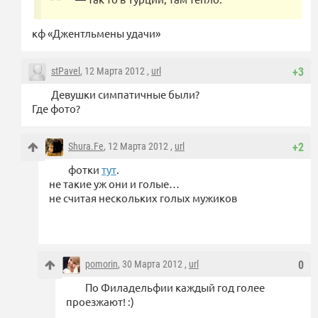
кф «Джентльмены удачи»
stPavel
, 12 Марта 2012 ,
url
+3
Девушки симпатичные были?
Где фото?
Shura.Fe
, 12 Марта 2012 ,
url
+2
фотки
тут
.
не такие уж они и голые…
не считая нескольких голых мужиков
pomorin
, 30 Марта 2012 ,
url
0
По Филадельфии каждый год голее
проезжают! :)