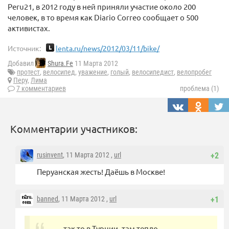
Peru21, в 2012 году в ней приняли участие около 200
человек, в то время как Diario Correo сообщает о 500
активистах.
Источник:
lenta.ru/news/2012/03/11/bike/
Добавил
Shura.Fe
11 Марта 2012
протест
,
велосипед
,
уважение
,
голый
,
велосипедист
,
велопробег
Перу
,
Лима
7 комментариев
проблема (1)
Комментарии участников:
rusinvent
, 11 Марта 2012 ,
url
+2
Перуанская жесть! Даёшь в Москве!
banned
, 11 Марта 2012 ,
url
+1
— так то в Турции, там тепло.