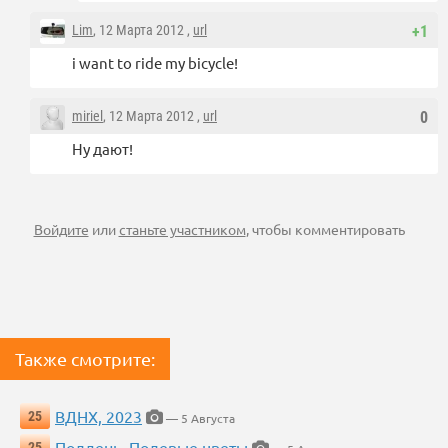
Lim
, 12 Марта 2012 ,
url
+1
i want to ride my bicycle!
miriel
, 12 Марта 2012 ,
url
0
Ну дают!
Войдите
или
станьте участником
, чтобы комментировать
Также смотрите:
ВДНХ, 2023
25
— 5 Августа
Полдень. Полевые цветы
25