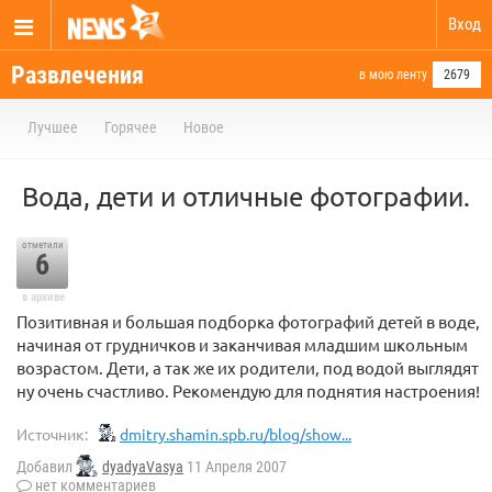
Вход
Развлечения
в мою ленту
2679
Лучшее
Горячее
Новое
Вода, дети и отличные фотографии.
отметили
6
в архиве
Позитивная и большая подборка фотографий детей в воде,
начиная от грудничков и заканчивая младшим школьным
возрастом. Дети, а так же их родители, под водой выглядят
ну очень счастливо. Рекомендую для поднятия настроения!
Источник:
dmitry.shamin.spb.ru/blog/show...
Добавил
dyadyaVasya
11 Апреля 2007
нет комментариев