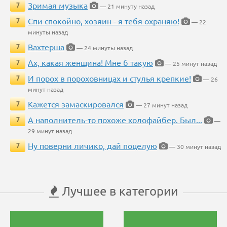
Зримая музыка
7
— 21 минуту назад
Спи спокойно, хозяин - я тебя охраняю!
7
— 22
минуты назад
Вахтерша
7
— 24 минуты назад
Ах, какая женщина! Мне б такую
7
— 25 минут назад
И порох в пороховницах и стулья крепкие!
7
— 26
минут назад
Кажется замаскировался
7
— 27 минут назад
А наполнитель-то похоже холофайбер. Был...
7
—
29 минут назад
Ну поверни личико, дай поцелую
7
— 30 минут назад
Лучшее в категории