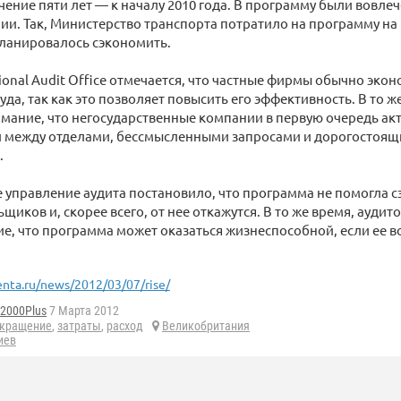
ечение пяти лет — к началу 2010 года. В программу были вовле
и. Так, Министерство транспорта потратило на программу на
планировалось сэкономить.
ional Audit Office отмечается, что частные фирмы обычно эконо
уда, так как это позволяет повысить его эффективность. В то ж
ание, что негосударственные компании в первую очередь ак
 между отделами, бессмысленными запросами и дорогостоя
.
управление аудита постановило, что программа не помогла с
щиков и, скорее всего, от нее откажутся. В то же время, ауди
, что программа может оказаться жизнеспособной, если ее в
enta.ru/news/2012/03/07/rise/
d2000Plus
7 Марта 2012
окращение
,
затраты
,
расход
Великобритания
иев