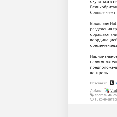
окупиться в т
Великобритани
больше, чем 
В докладе Nat
разделения тр
обращают вним
координацией
обеспечением
Национальное 
налогоплатель
предположение
контроль.
Источник:
l
Добавил
Vla
программа
,
с
15 комментар