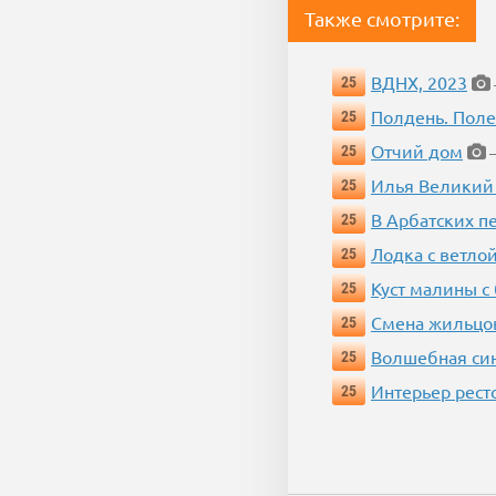
Также смотрите:
ВДНХ, 2023
25
Полдень. Пол
25
Отчий дом
25
—
Илья Великий
25
В Арбатских п
25
Лодка с ветло
25
Куст малины с
25
Смена жильцо
25
Волшебная си
25
Интерьер рест
25