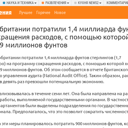
НАУКА И ТЕХНИКА
РАЗВЛЕЧЕНИЯ
КУХНЯ NEWS2
КОММЕНТАРИ
ения
Лучшее
Горячее
Новое
британии потратили 1,4 миллиарда фу
ращения расходов, с помощью которой
59 миллионов фунтов
британии потратили 1,4 миллиарда фунтов стерлингов (1,7
ро) на программу сокращения расходов, с помощью которой х
9 миллионов фунтов. Об этом сообщается в отчете Британског
 управления аудита (National Audit Office). Таким образом, р
 в девять раз превзошли потенциальную экономию.
лизовывалась в течение семи лет. Она была направлена на р
аботы, выполняемой государственными органами. В частности
партаментов были выделены подразделения по государственн
нала. Предполагалось, что это позволит сократить численност
а эти меры планировалось потратить 900 миллионов фунтов, 