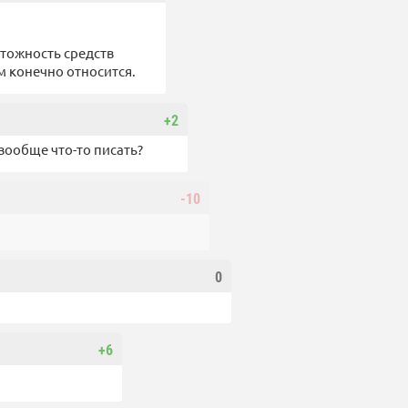
чтожность средств
м конечно относится.
+2
 вообще что-то писать?
-10
0
+6