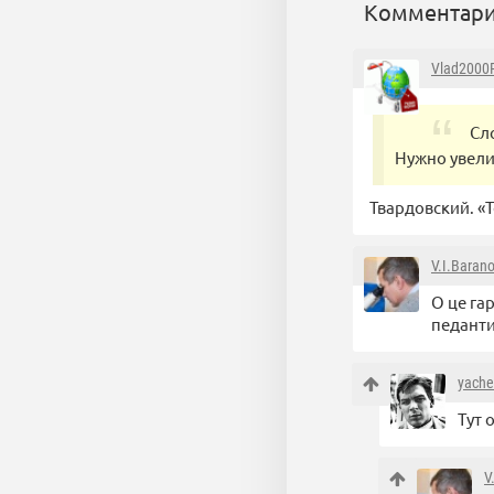
Комментари
Vlad2000
Сл
Нужно увел
Твардовский. «Т
V.I.Baran
О це га
педанти
yache
Тут 
V