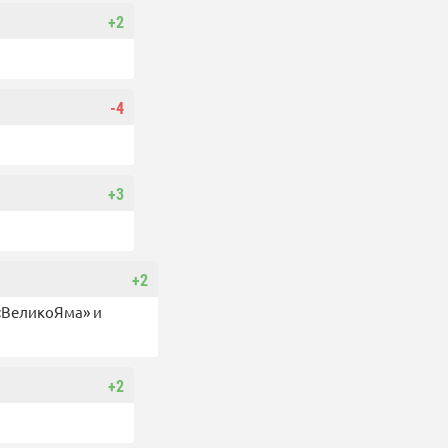
+2
-4
+3
+2
 «ВеликоЯма» и
+2