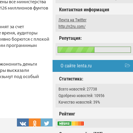
чены все министерства
 126 миллионов фунтов
Контактная информация
Лента на Twitter
мят за счет
http://n2ru.com/
е время, аудиторы
Репутация:
тивно борются с плохой
щим программным
экономить деньги
О сайте lenta.ru
торы высказали
озьмут под особый
Статистика:
Всего новостей: 27738
Одобрено новостей: 10956
Качество новостей: 39%
Рейтинг