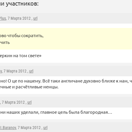
и участников:
Plus
, 7 Марта 2012 ,
url
ово чтобы сократить,
ичить
еркин на том свете»
ov
, 7 Марта 2012 ,
url
рно! О це по нашему. Всё таки англичане духовно ближе к нам, 
чные и расчётливые немцы.
, 7 Марта 2012 ,
url
они наших уделали, главное цель была благородная…
.I.Baranov
, 7 Марта 2012 ,
url