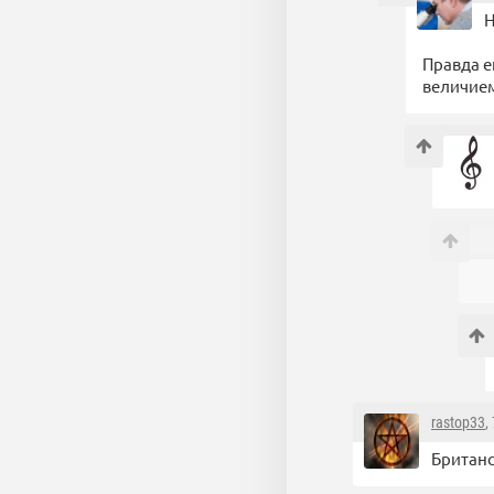
Н
Правда е
величием
rastop33
,
Британс