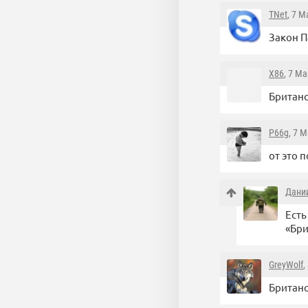
TNet
, 7 М
Закон П
X86
, 7 Ма
Британ
P66g
, 7 
от это 
Дани
Есть
«Бр
GreyWolf
,
Британ