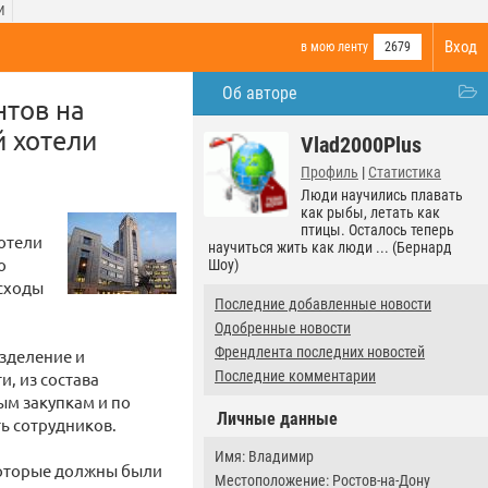
И
Вход
в мою ленту
2679
Об авторе
нтов на
 хотели
Vlad2000Plus
Профиль
|
Статистика
Люди научились плавать
как рыбы, летать как
птицы. Осталось теперь
отели
научиться жить как люди ... (Бернард
о
Шоу)
асходы
Последние добавленные новости
Одобренные новости
Френдлента последних новостей
азделение и
Последние комментарии
, из состава
ым закупкам и по
Личные данные
ь сотрудников.
Имя: Владимир
которые должны были
Местоположение: Ростов-на-Дону