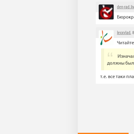
den-rad.li
Бюрокра
lexxvlad
, 
Читайте
Изнача
должны были
т.е. все таки пл