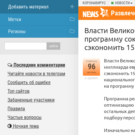
КОРОНАВИРУС
НОВОСТИ
Добавить материал
Развлеч
Метки
Власти Велико
Регионы
программу сок
сэкономить 1
Власти Велико
отметили
Последние комментарии
96
миллиарда ев
сэкономить 15
Читайте новости в телеграм
человек
в архиве
национального
Сообщить об ошибке
на программу
Топ сайтов
Программа реа
Забаненные участники
оптимизацию р
Правила
остальных де
Частые вопросы
подбору персо
Ночная тема
Изначально н