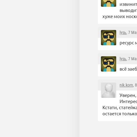
извинит
выводит
хуже моих носк
lysь
, 7 Ма
ресурс 
lysь
, 7 Ма
всё зае
nik.korn
, 
Уверен, 
Интерес
Кстати, статейк
остается только