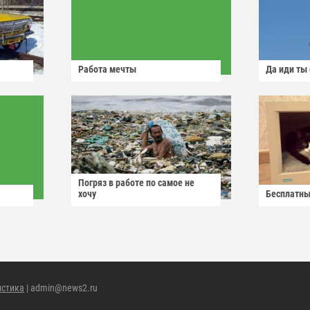
Работа мечты
Да иди ты
Погряз в работе по самое не
хочу
Бесплатны
истика
| admin@news2.ru