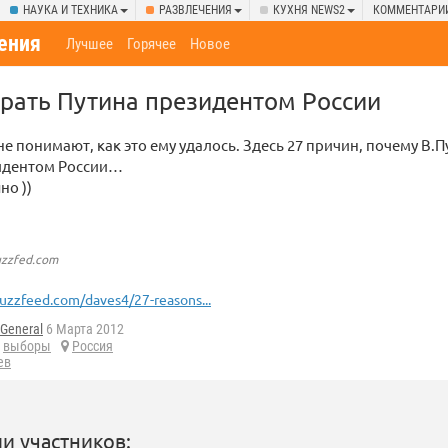
НАУКА И ТЕХНИКА
РАЗВЛЕЧЕНИЯ
КУХНЯ NEWS2
КОММЕНТАРИ
ения
Лучшее
Горячее
Новое
рать Путина президентом России
е понимают, как это ему удалось. Здесь 27 причин, почему В.П
идентом России…
но ))
uzzfed.com
uzzfeed.com/daves4/27-reasons...
General
6 Марта 2012
,
выборы
Россия
ев
и участников: