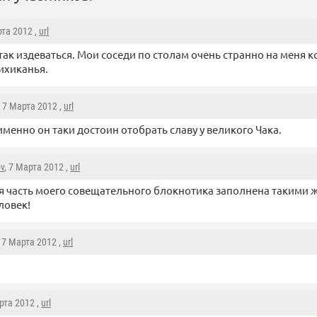
рта 2012 ,
url
так издеваться. Мои соседи по столам очень странно на меня к
ихиканья.
, 7 Марта 2012 ,
url
 именно он таки достоин отобрать славу у великого Чака.
ov
, 7 Марта 2012 ,
url
 часть моего совещательного блокнотика заполнена такими 
ловек!
, 7 Марта 2012 ,
url
рта 2012 ,
url