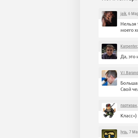
jaik
, 6 Ма
Нельзя 
моего х
Karpenter
Да, это
V.I.Baran
Большая
Свой че
партизан
Класс=)
lysь
, 7 Ма