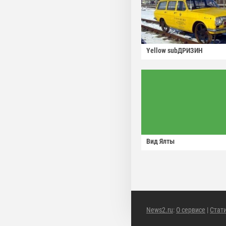
Yellow subДРИЗИН
Вид Ялты
News2.ru
:
О сервисе
|
Стат