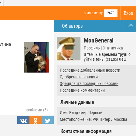
И
Вход
в мою ленту
2679
Об авторе
MonGeneral
утина
Профиль
|
Статистика
В тёмные времена трудно
уйти в тень. (c) Ежи Лец
Последние добавленные новости
Одобренные новости
Френдлента последних новостей
Последние комментарии
Личные данные
проблема (6)
Имя: Владимир Черный
Местоположение: РФ, Питер / Москва
Контактная информация