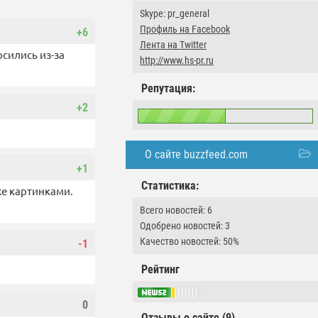
Skype: pr_general
Профиль на Facebook
+6
Лента на Twitter
осились из-за
http://www.hs-pr.ru
Репутация:
+2
О сайте buzzfeed.com
+1
Статистика:
же картинками.
Всего новостей: 6
Одобрено новостей: 3
Качество новостей: 50%
-1
Рейтинг
0
Отзывы о сайте (9)