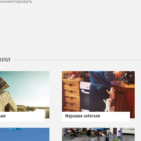
 комментировать
рии
аше
Мурашки забегали