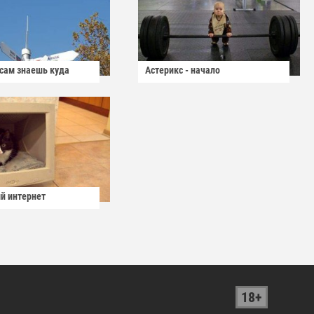
 сам знаешь куда
Астерикс - начало
й интернет
18+