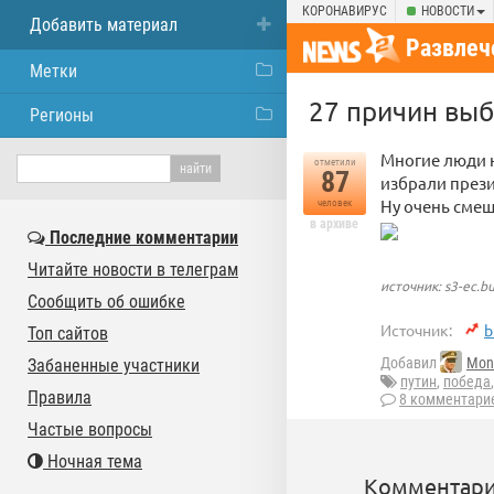
КОРОНАВИРУС
НОВОСТИ
Добавить материал
Развлеч
Метки
27 причин выб
Регионы
Многие люди н
отметили
87
избрали през
Ну очень смеш
человек
в архиве
Последние комментарии
Читайте новости в телеграм
источник: s3-ec.b
Сообщить об ошибке
Источник:
b
Топ сайтов
Добавил
Mon
Забаненные участники
путин
,
победа
Правила
8 комментари
Частые вопросы
Ночная тема
Комментари