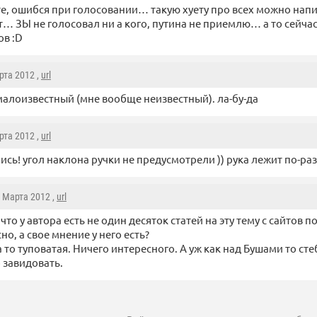
е, ошибся при голосовании… такую хуету про всех можно напи
… ЗЫ не голосовал ни а кого, путина не приемлю… а то сейчас
ов :D
рта 2012 ,
url
малоизвестный (мне вообще неизвестный). ла-бу-да
рта 2012 ,
url
бись! угол наклона ручки не предусмотрели )) рука лежит по-ра
8 Марта 2012 ,
url
что у автора есть не один десяток статей на эту тему с сайтов п
но, а свое мнение у него есть?
а то туповатая. Ничего интересного. А уж как над Бушами то сте
 завидовать.