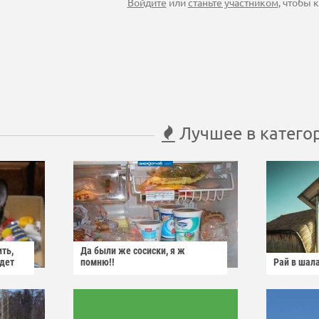
Войдите
или
станьте участником
, чтобы
Лучшее в катего
ить,
Да были же сосиски, я ж
йдет
помню!!
Рай в шал