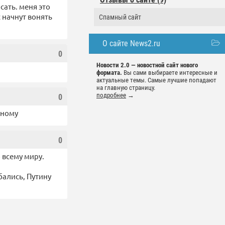
сать. меня это
 начнут вонять
Спамный сайт
О сайте News2.ru
0
Новости 2.0 — новостной сайт нового
формата.
Вы сами выбираете интересные и
актуальные темы. Самые лучшие попадают
на главную страницу.
подробнее
→
0
зному
0
о всему миру.
бались, Путину