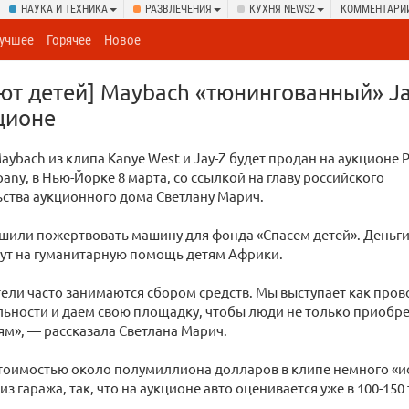
НАУКА И ТЕХНИКА
РАЗВЛЕЧЕНИЯ
КУХНЯ NEWS2
КОММЕНТАРИ
учшее
Горячее
Новое
ют детей] Maybach «тюнингованный» Ja
ционе
ybach из клипа Kanye West и Jay-Z будет продан на аукционе Ph
pany, в Нью-Йорке 8 марта, со ссылкой на главу российского
ства аукционного дома Светлану Марич.
шили пожертвовать машину для фонда «Спасем детей». Деньги
ут на гуманитарную помощь детям Африки.
ели часто занимаются сбором средств. Мы выступает как про
ьности и даем свою площадку, чтобы люди не только приобре
ям», — рассказала Светлана Марич.
тоимостью около полумиллиона долларов в клипе немного «
з гаража, так, что на аукционе авто оценивается уже в 100-150