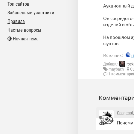
Топ сайтов
Аукционный дом
Забаненные участники
Он сосредоточ
Правила
изделий и объ
Частые вопросы
На прошлом а
Ночная тема
фунтов.
Источник:
r
Добавил
rock
maybach
С
1 комментари
Комментари
Googenot
Почему 