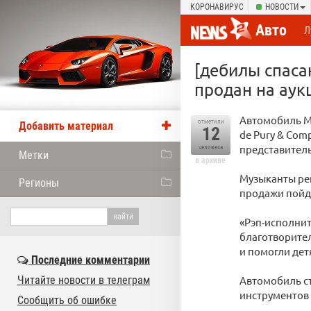
КОРОНАВИРУС
НОВОСТИ
Авто
Л
[дебилы спаса
продан на аук
Автомобиль Ma
отметили
Добавить материал
12
de Pury & Com
представитель
человека
Метки
в архиве
Музыканты ре
Регионы
продажи пойд
«Рэп-исполнит
благотворител
и помогли дет
Последние комментарии
Читайте новости в телеграм
Автомобиль с
инструментов и
Сообщить об ошибке