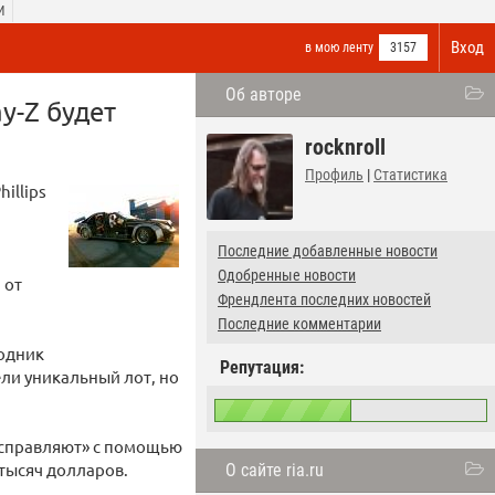
И
Вход
в мою ленту
3157
Об авторе
y-Z будет
rocknroll
Профиль
|
Статистика
illips
Последние добавленные новости
Одобренные новости
 от
Френдлента последних новостей
Последние комментарии
водник
Репутация:
ли уникальный лот, но
исправляют» с помощью
 тысяч долларов.
О сайте ria.ru