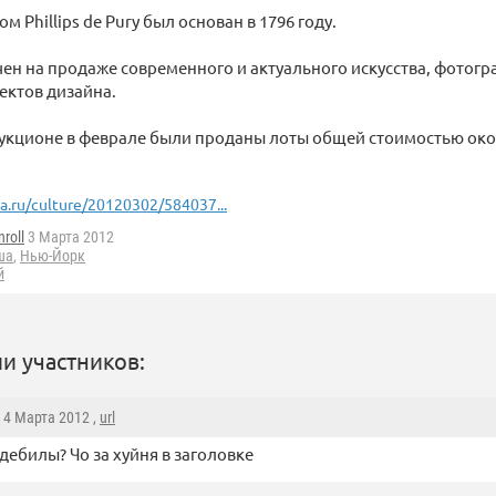
 Phillips de Pury был основан в 1796 году.
ен на продаже современного и актуального искусства, фотог
ектов дизайна.
укционе в феврале были проданы лоты общей стоимостью око
ia.ru/culture/20120302/584037...
nroll
3 Марта 2012
ша
,
Нью-Йорк
й
и участников:
, 4 Марта 2012 ,
url
дебилы? Чо за хуйня в заголовке