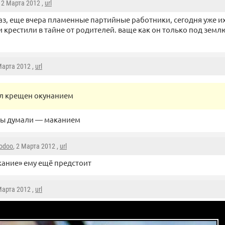
, 2 Марта 2012 ,
url
раз, еще вчера пламенные партийные работники, сегодня уже и
 крестили в тайне от родителей. ваще как он только под земл
 Марта 2012 ,
url
л крещен окунанием
 мы думали — маканием
oodoo
, 2 Марта 2012 ,
url
ание» ему ещё предстоит
 Марта 2012 ,
url