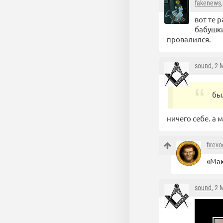
fakenews
вот те 
бабушки
провалился.
sound
, 2
бы
ничего себе. а
firev
«Мак
sound
, 2