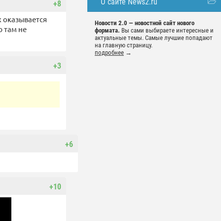
О сайте News2.ru
+8
х оказывается
Новости 2.0 — новостной сайт нового
ю там не
формата.
Вы сами выбираете интересные и
актуальные темы. Самые лучшие попадают
на главную страницу.
подробнее
→
+3
+6
+10