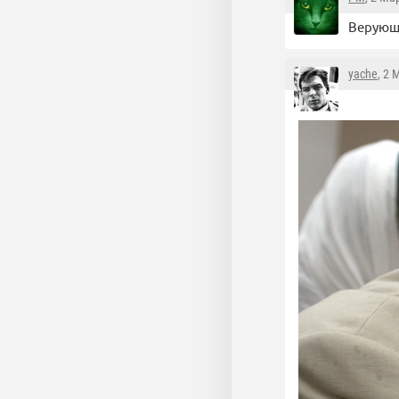
Верующи
yache
, 2 