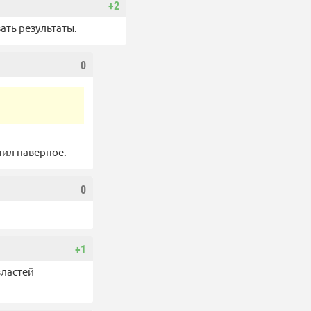
+2
ать результаты.
0
пил наверное.
0
+1
властей