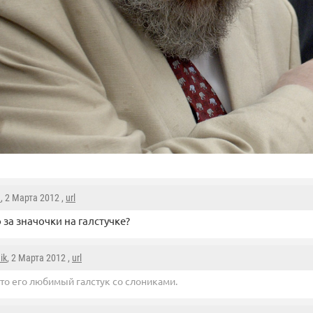
d
, 2 Марта 2012 ,
url
о за значочки на галстучке?
aik
, 2 Марта 2012 ,
url
то его любимый галстук со слониками.