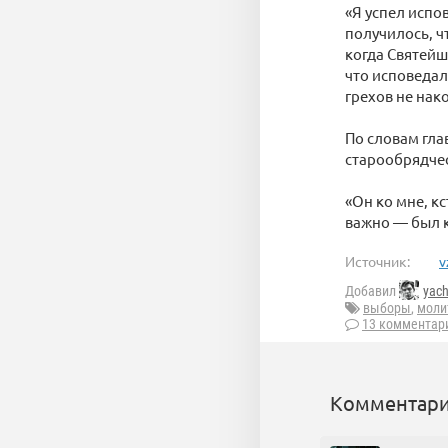
«Я успел испо
получилось, ч
когда Святейш
что исповедалс
грехов не нак
По словам гла
старообрядче
«Он ко мне, кс
важно — был 
Источник:
v
Добавил
yac
выборы
,
моли
13 комментар
Комментари