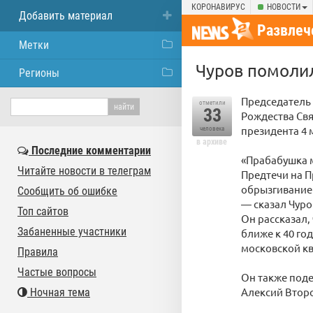
КОРОНАВИРУС
НОВОСТИ
Добавить материал
Развлеч
Метки
Чуров помоли
Регионы
Председатель
отметили
33
Рождества Св
президента 4 м
человека
в архиве
Последние комментарии
«Прабабушка м
Читайте новости в телеграм
Предтечи на П
обрызгиванием
Сообщить об ошибке
— сказал Чуро
Топ сайтов
Он рассказал,
Забаненные участники
ближе к 40 год
московской кв
Правила
Частые вопросы
Он также под
Алексий Второ
Ночная тема