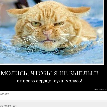
tion.me
рта 2012 ,
url