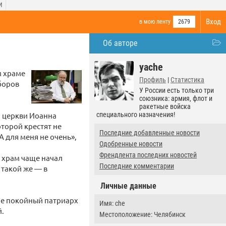
И
Вход
в мою ленту
2679
Об авторе
yache
м храме
Профиль
|
Статистика
боров
У России есть только три
союзника: армия, флот и
ракетные войска
й церкви Иоанна
специального назначения!
оторой крестят не
Последние добавленные новости
А для меня не очень»,
Одобренные новости
Френдлента последних новостей
 храм чаще начал
Последние комментарии
 такой же — в
Личные данные
не покойный патриарх
Имя: che
й.
Местоположение: Челябинск