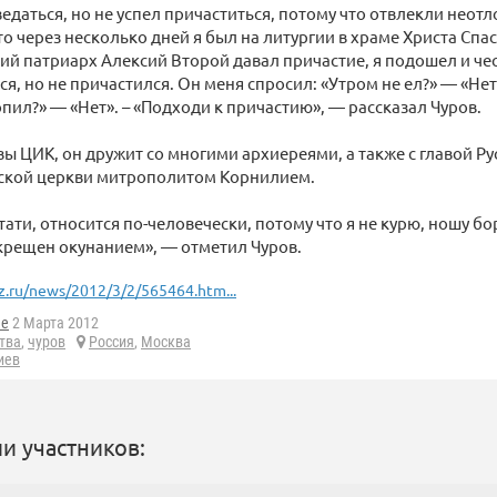
ведаться, но не успел причаститься, потому что отвлекли неотл
то через несколько дней я был на литургии в храме Христа Спа
ий патриарх Алексий Второй давал причастие, я подошел и чес
я, но не причастился. Он меня спросил: «Утром не ел?» — «Нет»
опил?» — «Нет». – «Подходи к причастию», — рассказал Чуров.
вы ЦИК, он дружит со многими архиереями, а также с главой Р
ской церкви митрополитом Корнилием.
тати, относится по-человечески, потому что я не курю, ношу бо
крещен окунанием», — отметил Чуров.
z.ru/news/2012/3/2/565464.htm...
he
2 Марта 2012
тва
,
чуров
Россия
,
Москва
иев
и участников: