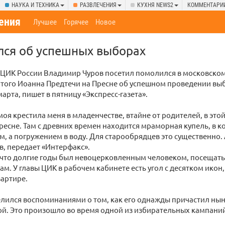
НАУКА И ТЕХНИКА
РАЗВЛЕЧЕНИЯ
КУХНЯ NEWS2
КОММЕНТАРИ
ения
Лучшее
Горячее
Новое
лся об успешных выборах
 ЦИК России Владимир Чуров посетил помолился в московско
ятого Иоанна Предтечи на Пресне об успешном проведении вы
арта, пишет в пятницу «Экспресс-газета».
оя крестила меня в младенчестве, втайне от родителей, в это
ресне. Там с древних времен находится мраморная купель, в к
, а погружением в воду. Для старообрядцев это существенно. 
в, передает «Интерфакс».
 что долгие годы был невоцерковленным человеком, посещать
ам. У главы ЦИК в рабочем кабинете есть угол с десятком икон,
артире.
елился воспоминаниями о том, как его однажды причастил ны
й. Это произошло во время одной из избирательных кампани