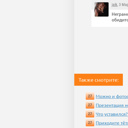
jaik
, 3 Ма
Неграмо
обидитс
Также смотрите:
Можно и фотос
27
Презентация 
27
Что уставился?
27
Приходите тёт
27