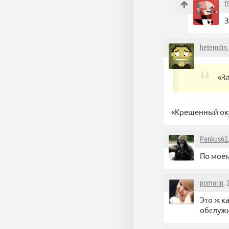
f
З
heterodin
«З
«Крещенный оку
Pankus62
По моем
pomorin
,
Это ж к
обслуж