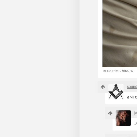
источник: ridus.ru
soun
а чт
j
Э