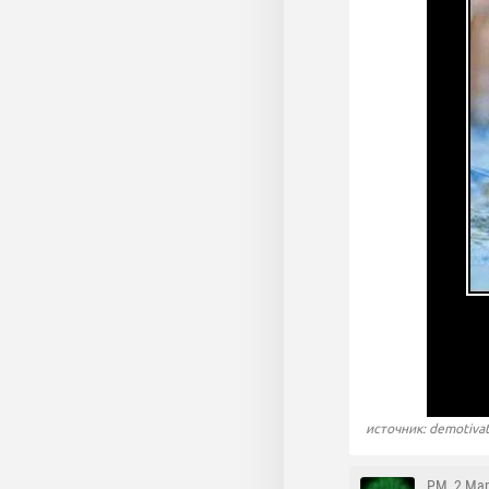
источник: demotiva
PM
, 2 Ма