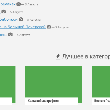
ереулках
— 5 Августа
й
— 5 Августа
 бабочкой
— 5 Августа
в на Большой Печерской
— 5 Августа
нева
— 5 Августа
Лучшее в катего
Кольский ашкрофтин
Вести с Р