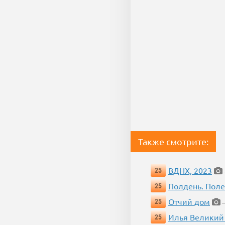
Также смотрите:
ВДНХ, 2023
25
Полдень. Пол
25
Отчий дом
25
—
Илья Великий
25