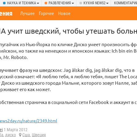
НАУКА И ТЕХНИКА
РАЗВЛЕЧЕНИЯ
КУХНЯ NEWS2
КОММЕНТАРИ
ения
Лучшее
Горячее
Новое
А учит шведский, чтобы утешать больн
угайчик из Нью-Йорка по кличке Диско умеет произносить фр
ийском, но также на немецком и японском языках: Ich bin ein B
, Mr. Roboto.
зучивает фразу на шведском: Jag älskar dig, jag älskar dig, что в
сский означает: «Я люблю тебя, я люблю тебя», пишет The Local
 Диско из шведского города Мальме, которого зовут Налле, за
рживает его как может.
собственная страничка в социальной сети Facebook и аккаунт в
ews2day.ru/nature/2349.html
ei
1 Марта 2012
ба
,
диско
Сша
,
Швеция