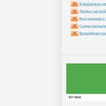
В Арбатских п
25
Лодка с ветло
25
Куст малины с
25
Смена жильцо
25
Волшебная си
25
Кот прав