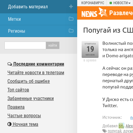
КОРОНАВИРУС
НОВОСТИ
Добавить материал
Развлеч
Метки
Попугай из СШ
Регионы
Волнистый поп
отметили
19
только на англ
и Domo arigato
человек
в архиве
Последние комментарии
А сейчас он ра
Читайте новости в телеграм
переводе на ру
пернатый друг
Сообщить об ошибке
попугай подде
Топ сайтов
Забаненные участники
У Диско есть 
Twitter.
Правила
Частые вопросы
Источник:
n
Ночная тема
Добавил
Alex
попугай
,
друж