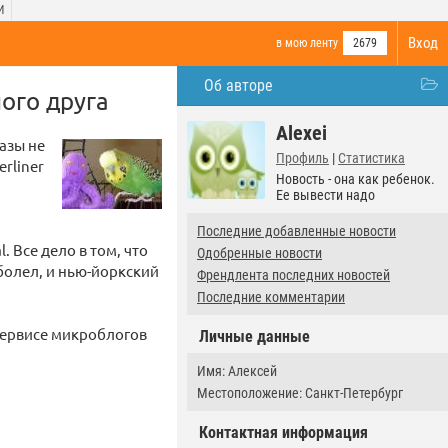
И
Вход
в мою ленту
2679
Об авторе
ого друга
Alexei
азы не
Профиль
|
Статистика
erliner
Новость - она как ребенок.
Ее вывести надо
Последние добавленные новости
. Все дело в том, что
Одобренные новости
болел, и нью-йоркский
Френдлента последних новостей
Последние комментарии
 сервисе микроблогов
Личные данные
Имя: Алексей
Местоположение: Санкт-Петербург
Контактная информация