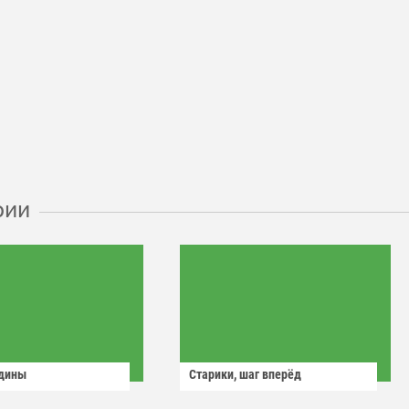
рии
одины
Старики, шаг вперёд