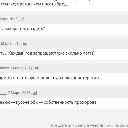
 ссылке, прежде чем писать бред.
Марта 2012 ,
url
 нахера так пиздеть?
1 Марта 2012 ,
url
ять?! Каждый год запрещают уже сколько лет! ))
mofeev
, 1 Марта 2012 ,
url
претят вот это будет новость, а пока неинтересно.
nder
, 2 Марта 2012 ,
url
ньюс — кусоче рбк — собственность прохорова
Войдите
или
станьте участником
, чтобы