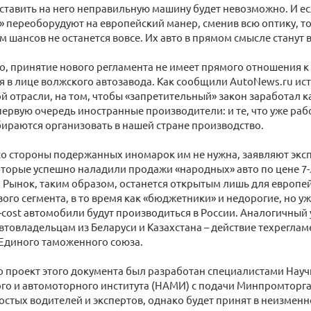
оставить на него неправильную машину будет невозможно. И е
 переоборудуют на европейский манер, сменив всю оптику, т
м шансов не останется вовсе. Их авто в прямом смысле станут
о, принятие нового регламента не имеет прямого отношения к
 в лице волжского автозавода. Как сообщили AutoNews.ru ис
 отрасли, на том, чтобы «запретительный» закон заработал к
первую очередь иностранные производители: и те, что уже работ
бираются организовать в нашей стране производство.
о стороны подержанных иномарок им не нужна, заявляют экс
торые успешно наладили продажи «народных» авто по цене 7
. Рынок, таким образом, останется открытым лишь для европе
ого сегмента, в то время как «бюджетники» и недорогие, но у
-cost автомобили будут производиться в России. Аналогичный
автовладельцам из Беларуси и Казахстана – действие техрегла
 Единого таможенного союза.
 проект этого документа был разработан специалистами Науч
о и автомоторного института (НАМИ) с подачи Минпромторга
остых водителей и экспертов, однако будет принят в неизменн