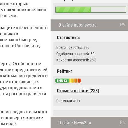
сли некоторых
о у поклонников машин
 вечными.
О сайте autonews.ru
 защите отечественного
точники в
Статистика:
ак можно быстрее,
ают в России, и те,
Всего новостей: 320
Одобрено новостей: 89
Качество новостей: 28%
перты. Особенно тем
-летних представителей
Рейтинг
йских машин среднего и
же не относящиеся к
 удар предполагается
Отзывы о сайте (238)
мента распространяется
Cпамный сайт
но-исследовательского
 и подвергся критике
О сайте News2.ru
ом виде.