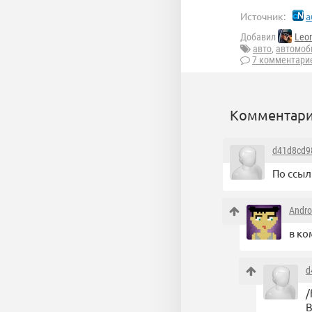
Источник:
a
Добавил
Leo
авто
,
автомоб
7 комментари
Комментари
d41d8cd9
По ссыл
Andro
в ко
d
/
В