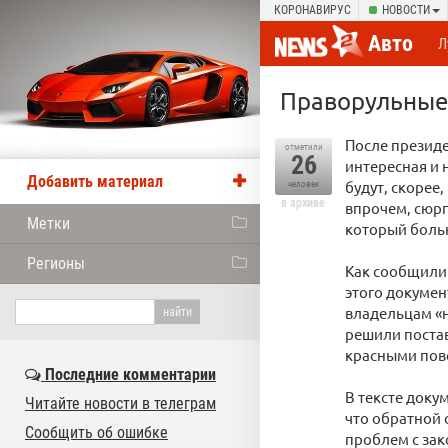
КОРОНАВИРУС
НОВОСТИ
Авто
Л
Праворульные 
После президе
отметили
26
интересная и 
Добавить материал
будут, скорее
человек
в архиве
впрочем, сюрп
Метки
который боль
Регионы
Как сообщили 
этого докумен
владельцам «н
решили постав
красными пов
Последние комментарии
В тексте доку
Читайте новости в телеграм
что обратной 
Сообщить об ошибке
проблем с зак