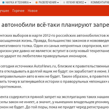
НАУКА И ТЕХНИКА
РАЗВЛЕЧЕНИЯ
КУХНЯ NEWS2
КОММЕНТАРИ
учшее
Горячее
Новое
автомобили всё-таки планируют запре
нтских выборов в марте 2012-го российских автомобилистов 
насыщенная жизнь. Правда, большинство законов и нововвед
, негативного толка. Один из самых неприятных сюрпризов, ко
ризом уже давно не является: вступит в силу новый техрегламе
но ударит по любителям праворульных иномарок.
сегодня источники AutoNews.ru, близкие к правительственны
та откладывать в долгий ящик не будут: он заработает в июне.
еправильных» авто в нем не будет. Таким образом, в правител
ить точку в затянувшейся истории о праворульных «японцах» 
оротниками.
мента содержится прямой запрет на эксплуатацию таких машин
силы закон не имеет, а значит, у нынешних владельцев упомян
оном не будет. До той поры, пока не придет черед регистрацио