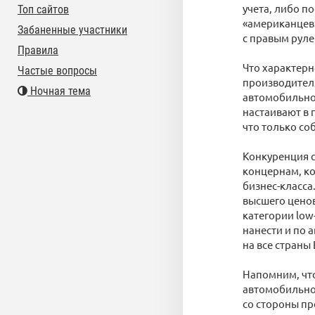
учета, либо п
Топ сайтов
«американцев»
Забаненные участники
с правым руле
Правила
Что характерн
Частые вопросы
производителя
Ночная тема
автомобильной
настаивают в 
что только со
Конкуренция с
концернам, ко
бизнес-класса
высшего ценов
категории low
нанести и по 
на все страны
Напомним, что
автомобильног
со стороны пр