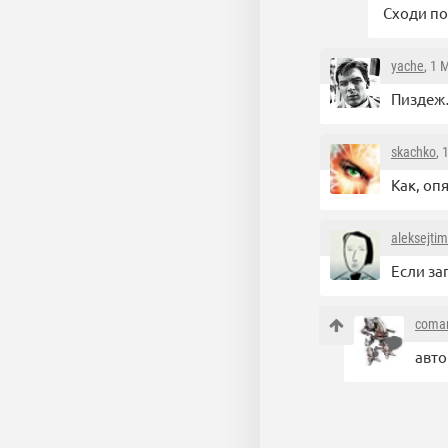
Сходи по
yache
, 1 
Пиздеж…
skachko
, 
Как, оп
aleksejti
Если за
coma
авто