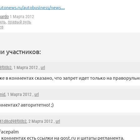
utonews.ru/autobusiness/news....
nardo
1 Марта 2012
иль
,
правый руль
ев
и участников:
8f00b2
, 1 Марта 2012 ,
url
ке в комментах сказано, что запрет идет только на праворуль
nid
, 1 Марта 2012 ,
url
мментах? авторитетно! ;)
41d8cd98f00b2
, 2 Марта 2012 ,
url
facepalm
 комментах есть ссылки на gost.ru и цитаты регламента.