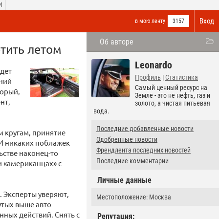
И
Вход
в мою ленту
3157
Об авторе
тить летом
Leonardo
ждет
Профиль
|
Статистика
ений
Самый ценный ресурс на
торый,
Земле - это не нефть, газ и
нт,
золото, а чистая питьевая
вода.
Последние добавленные новости
м кругам, принятие
Одобренные новости
 И никаких поблажек
Френдлента последних новостей
ьстве наконец-то
Последние комментарии
и «американцах» с
Личные данные
. Эксперты уверяют,
Местоположение: Москва
утых выше авто
нных действий. Снять с
Репутация: