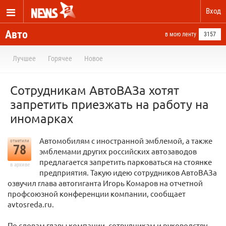
Вход
Авто
в мою ленту
3157
Лучшее
Горячее
Новое
Сотрудникам АвтоВАЗа хотят
запретить приезжать на работу на
иномарках
Автомобилям с иностранной эмблемой, а также
отметили
78
эмблемами других российских автозаводов
предлагается запретить парковаться на стоянке
в архиве
предприятия. Такую идею сотрудников АвтоВАЗа
озвучил глава автогиганта Игорь Комаров на отчетной
профсоюзной конференции компании, сообщает
avtosreda.ru.
По словам главы компании, сотрудникам и руководству