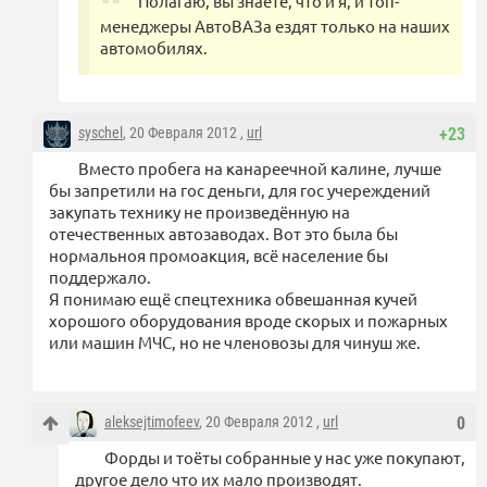
Полагаю, вы знаете, что и я, и топ-
менеджеры АвтоВАЗа ездят только на наших
автомобилях.
syschel
, 20 Февраля 2012 ,
url
+23
Вместо пробега на канареечной калине, лучше
бы запретили на гос деньги, для гос учереждений
закупать технику не произведённую на
отечественных автозаводах. Вот это была бы
нормальноя промоакция, всё население бы
поддержало.
Я понимаю ещё спецтехника обвешанная кучей
хорошого оборудования вроде скорых и пожарных
или машин МЧС, но не членовозы для чинуш же.
aleksejtimofeev
, 20 Февраля 2012 ,
url
0
Форды и тоёты собранные у нас уже покупают,
другое дело что их мало производят.