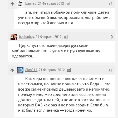
banned
, 21 Февраля 2012 ,
url
+1
ага, лечиться в обычной поликлинике, детей
учить в обычной школе, проживать «на районе» с
всегда открытой дверью и т.д.
bostonboy
, 21 Февраля 2012 ,
url
0
Цирк, пусть топменеджеры русскими
мобильниками пользуются и в русскую шмотку
одеваются…
Stas911
, 21 Февраля 2012 ,
url
+1
Как мера по повышению качества может и
имеет смысл, но нужно понимать, что Лада — это
все же сегмент самых дешевых авто и непонятно,
почему менеджер среднего или высшего звена
должен ездить на ней, а не авто классом повыше,
которых ВАЗ как раз и не производит. Если бы у
них была вся линейка — тогда конечно.