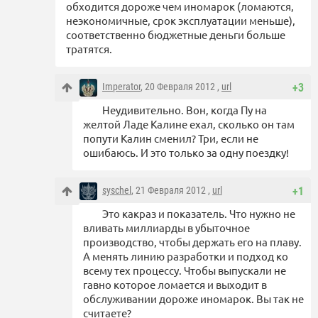
обходится дороже чем иномарок (ломаются,
неэкономичные, срок эксплуатации меньше),
соответственно бюджетные деньги больше
тратятся.
Imperator
, 20 Февраля 2012 ,
url
+3
Неудивительно. Вон, когда Пу на
желтой Ладе Калине ехал, сколько он там
попути Калин сменил? Три, если не
ошибаюсь. И это только за одну поездку!
syschel
, 21 Февраля 2012 ,
url
+1
Это какраз и показатель. Что нужно не
вливать миллиарды в убыточное
производство, чтобы держать его на плаву.
А менять линию разработки и подход ко
всему тех процессу. Чтобы выпускали не
гавно которое ломается и выходит в
обслуживании дороже иномарок. Вы так не
считаете?