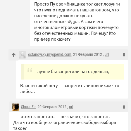
Просто Пу с зомбиящика толкает лозунги
что нужно поднимать наш автопром, что
население должно покупать
отечественные вёдра. А сам и его
многокилометровые кортежи почему-то
без отечественных машин. Почему? Кто
пример покажет?
ostanovsky.myopenid.com
, 21 Февраля 2012 ,
url
0
лучше бы запретили на гос деньги,
Власти такой нету — запретить чиновникам что-
либо…
Shura.Fe
, 20 Февраля 2012 ,
url
0
хотят запретить — не значит, что запретят.
Да и что вообще за ограничение свободы выбора
такое?