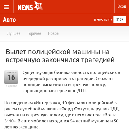
Вход
Авто
в мою ленту
3157
Лучшее
Горячее
Новое
Вылет полицейской машины на
встречную закончился трагедией
Существующая безнаказанность полицейских в
отметили
16
очередной раз привела к трагедии. Сержант
полиции выскочил на встречную полосу,
в архиве
спровоцировав серьезное ДТП.
По сведениям «Интерфакс», 10 февраля полицейский за
рулем служебной машины «Форд-Фокус», нарушив ПДД,
выехал на встречную полосу, где в него влетела «Волга –
3110». В автомобиле находился 54-летний мужчина и 50-
летняя женщина.