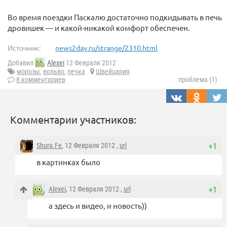
Во время поездки Паскалю достаточно подкидывать в печь
дровишек — и какой-никакой комфорт обеспечен.
Источник:
news2day.ru/strange/2310.html
Добавил
Alexei
12 Февраля 2012
морозы
,
вольво
,
печка
Швейцария
8 комментариев
проблема (1)
Комментарии участников:
Shura.Fe
, 12 Февраля 2012 ,
url
+1
в картинках было
Alexei
, 12 Февраля 2012 ,
url
+1
а здесь и видео, и новость))