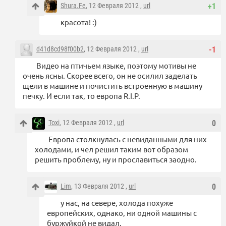
Shura.Fe
, 12 Февраля 2012 ,
url
+1
красота! :)
d41d8cd98f00b2
, 12 Февраля 2012 ,
url
-1
Видео на птичьем языке, поэтому мотивы не
очень ясны. Скорее всего, он не осилил заделать
щели в машине и почистить встроенную в машину
печку. И если так, то европа R.I.P.
Toxi
, 12 Февраля 2012 ,
url
0
Европа столкнулась с невиданными для них
холодами, и чел решил таким вот образом
решить проблему, ну и прославиться заодно.
Lim
, 13 Февраля 2012 ,
url
0
у нас, на севере, холода похуже
европейских, однако, ни одной машины с
буржуйкой не видал.