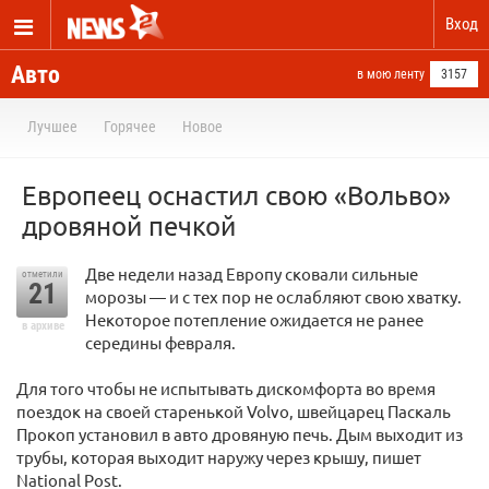
Вход
Авто
в мою ленту
3157
Лучшее
Горячее
Новое
Европеец оснастил свою «Вольво»
дровяной печкой
Две недели назад Европу сковали сильные
отметили
21
морозы — и с тех пор не ослабляют свою хватку.
Некоторое потепление ожидается не ранее
в архиве
середины февраля.
Для того чтобы не испытывать дискомфорта во время
поездок на своей старенькой Volvo, швейцарец Паскаль
Прокоп установил в авто дровяную печь. Дым выходит из
трубы, которая выходит наружу через крышу, пишет
National Post.