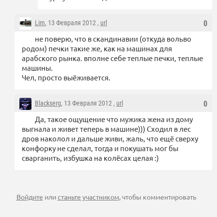
Lim
, 13 Февраля 2012 ,
url
0
не поверю, что в скандинавии (откуда вольво
родом) печки такие же, как на машинах для
арабского рынка. вполне себе теплые печки, теплые
машины.
Чел, просто выёживается.
Blackserg
, 13 Февраля 2012 ,
url
0
Да, такое ощущение что мужика жена из дому
выгнала и живет теперь в машине))) Сходил в лес
дров наколол и дальше живи, жаль, что ещё сверху
конфорку не сделал, тогда и покушать мог бы
сварганить, избушка на колёсах целая :)
Войдите
или
станьте участником
, чтобы комментировать