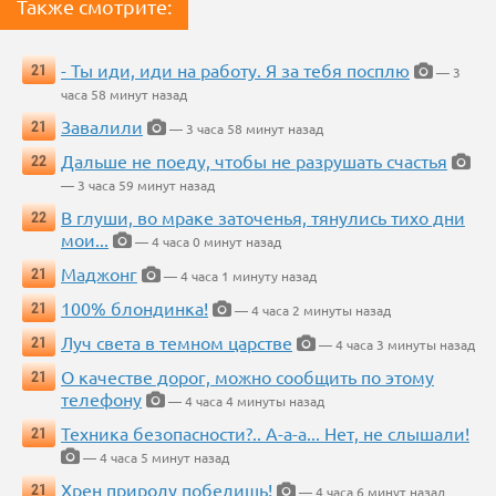
Также смотрите:
- Ты иди, иди на работу. Я за тебя посплю
21
— 3
часа 58 минут назад
Завалили
21
— 3 часа 58 минут назад
Дальше не поеду, чтобы не разрушать счастья
22
— 3 часа 59 минут назад
В глуши, во мраке заточенья, тянулись тихо дни
22
мои...
— 4 часа 0 минут назад
Маджонг
21
— 4 часа 1 минуту назад
100% блондинка!
21
— 4 часа 2 минуты назад
Луч света в темном царстве
21
— 4 часа 3 минуты назад
О качестве дорог, можно сообщить по этому
21
телефону
— 4 часа 4 минуты назад
Техника безопасности?.. А-а-а... Нет, не слышали!
21
— 4 часа 5 минут назад
Хрен природу победишь!
21
— 4 часа 6 минут назад