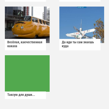
Весёлая, какчественная
Да иди ты сам знаешь
какаха
куда
Таксую для души...