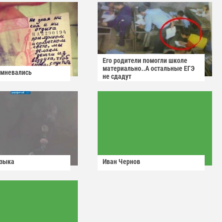
Его родители помогли школе
материально..А остальные ЕГЭ
омневались
не сдадут
узыка
Иван Чернов