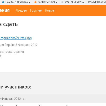
НАУКА И ТЕХНИКА
РАЗВЛЕЧЕНИЯ
КУХНЯ NEWS2
КОММЕНТАРИ
ения
Лучшее
Горячее
Новое
 сдать
.imgur.com/ZPtmY.jpg
tum Regulus
8 Февраля 2012
ев
,
госдеп
,
елкин
й
и участников:
 9 Февраля 2012 ,
url