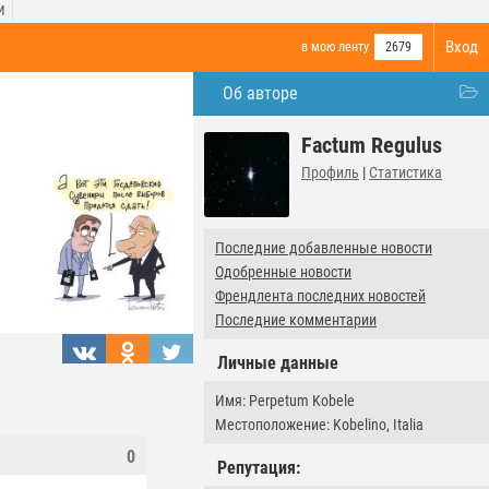
И
Вход
в мою ленту
2679
Об авторе
Factum Regulus
Профиль
|
Статистика
Последние добавленные новости
Одобренные новости
Френдлента последних новостей
Последние комментарии
Личные данные
Имя: Perpetum Kobele
Местоположение: Kobelino, Italia
0
Репутация: