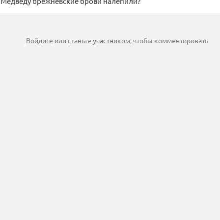
 Медведу брежневские брови налепили?
Войдите
или
станьте участником
, чтобы комментировать