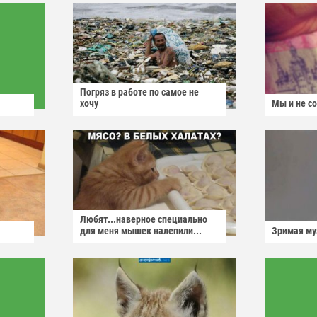
Погряз в работе по самое не
хочу
Мы и не с
Любят...наверное специально
для меня мышек налепили...
Зримая м