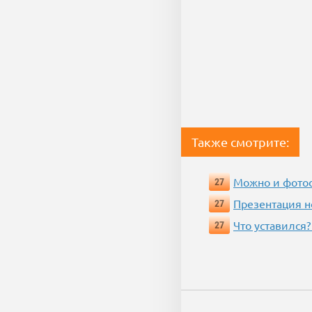
Также смотрите:
Можно и фотос
27
Презентация 
27
Что уставился?
27