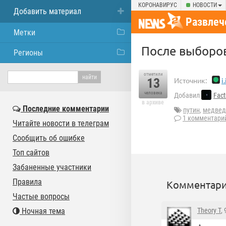
КОРОНАВИРУС
НОВОСТИ
Добавить материал
Развлеч
Метки
После выборов
Регионы
отметили
13
Источник:
i
человека
Добавил
Fac
в архиве
Последние комментарии
путин
,
медвед
1 комментари
Читайте новости в телеграм
Сообщить об ошибке
Топ сайтов
Забаненные участники
Правила
Комментари
Частые вопросы
Ночная тема
Theory T
,