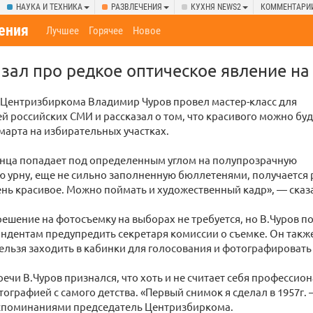
НАУКА И ТЕХНИКА
РАЗВЛЕЧЕНИЯ
КУХНЯ NEWS2
КОММЕНТАРИ
ения
Лучшее
Горячее
Новое
азал про редкое оптическое явление н
 Центризбиркома Владимир Чуров провел мастер-класс для
й российских СМИ и рассказал о том, что красивого можно буд
 марта на избирательных участках.
лнца попадает под определенным углом на полупрозрачную
 урну, еще не сильно заполненную бюллетенями, получается 
нь красивое. Можно поймать и художественный кадр», — сказа
решение на фотосъемку на выборах не требуется, но В.Чуров п
дентам предупредить секретаря комиссии о съемке. Он также
льзя заходить в кабинки для голосования и фотографировать
речи В.Чуров признался, что хоть и не считает себя професси
тографией с самого детства. «Первый снимок я сделал в 1957г.
споминаниями председатель Центризбиркома.