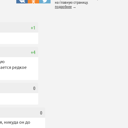
на главную страницу.
подробнее
→
+1
+4
ную
ается редкое
0
0
я, никуда он до