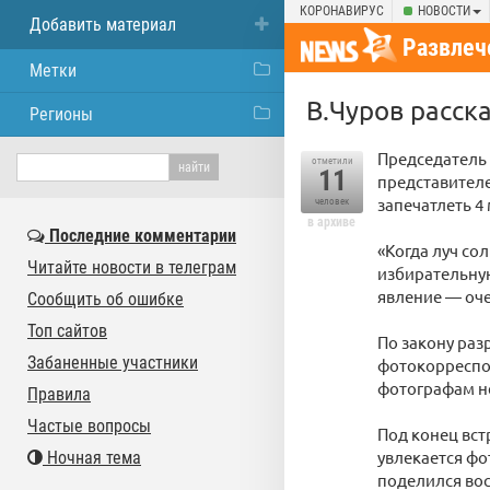
КОРОНАВИРУС
НОВОСТИ
Добавить материал
Развлеч
Метки
В.Чуров расск
Регионы
Председатель
отметили
11
представителе
запечатлеть 4
человек
в архиве
Последние комментарии
«Когда луч со
Читайте новости в телеграм
избирательную
явление — оче
Сообщить об ошибке
Топ сайтов
По закону раз
Забаненные участники
фотокорреспон
фотографам не
Правила
Частые вопросы
Под конец вст
увлекается фо
Ночная тема
поделился во