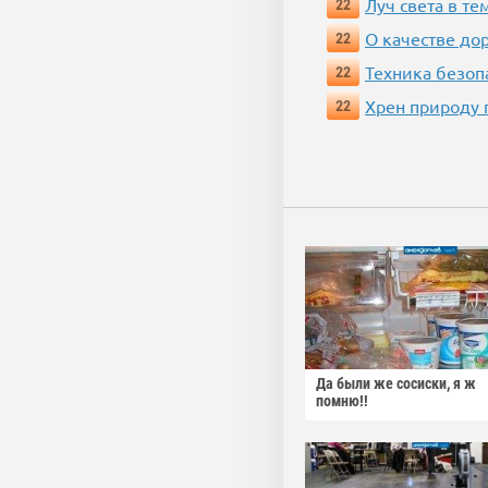
Луч света в те
22
О качестве до
22
Техника безопас
22
Хрен природу 
22
Да были же сосиски, я ж
помню!!