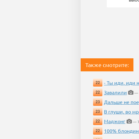
Также смотрите:
- Ты иди, иди 
22
Завалили
22
— 
Дальше не пое
23
В глуши, во мр
23
Маджонг
22
— 7
100% блондин
22