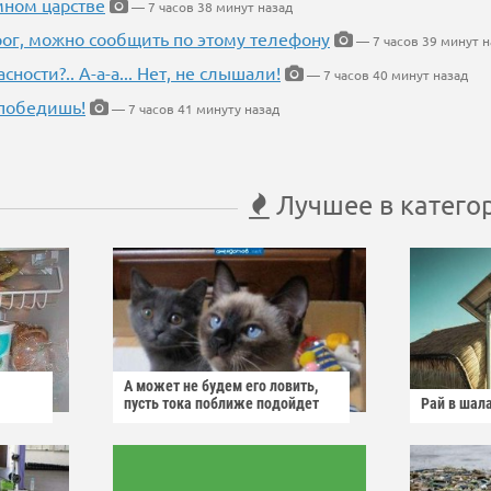
мном царстве
— 7 часов 38 минут назад
рог, можно сообщить по этому телефону
— 7 часов 39 минут н
ности?.. А-а-а... Нет, не слышали!
— 7 часов 40 минут назад
победишь!
— 7 часов 41 минуту назад
Лучшее в катего
А может не будем его ловить,
пусть тока поближе подойдет
Рай в шал