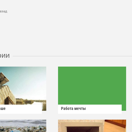
азад
рии
аше
Работа мечты