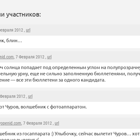
и участников:
Февраля 2012 ,
url
ик, блин…
nid.com
, 7 Февраля 2012 ,
url
уч солнца попадает под определенным углом на полупрозрач
ельную урну, еще не сильно заполненную бюллетенями, получ
ение — все эти бюллетени за одного кандидата.
7 Февраля 2012 ,
url
тот Чуров, волшебник с фотоаппаратом.
yopenid.com
, 7 Февраля 2012 ,
url
ебник из госаппарата :) Улыбочку, сейчас вылетит Чуров… хот
ров не вылетит :(