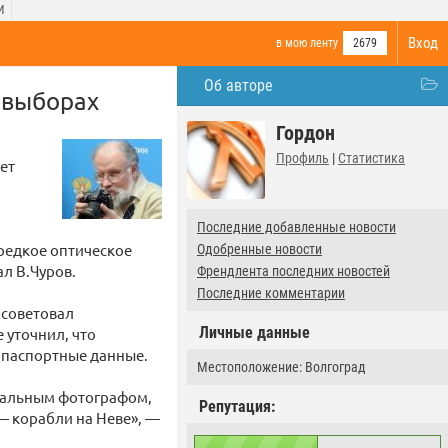
И
Вход
в мою ленту
2679
Об авторе
а выборах
Гордон
Профиль
|
Статистика
ет
Последние добавленные новости
редкое оптическое
Одобренные новости
л В.Чуров.
Френдлента последних новостей
Последние комментарии
осоветовал
Личные данные
 уточнил, что
 паспортные данные.
Местоположение: Волгоград
ональным фотографом,
Репутация:
 — корабли на Неве», —