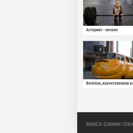
Астерикс - начало
Весёлая, какчественная к
News2.ru
:
О сервисе
|
Стат