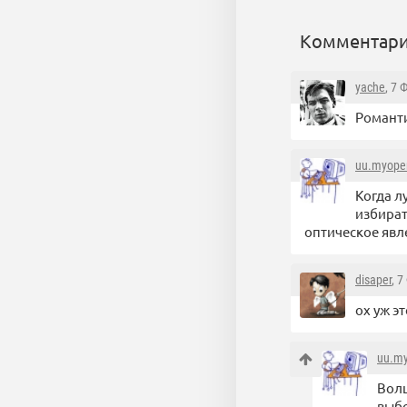
Комментари
yache
, 7 
Романт
uu.myope
Когда л
избират
оптическое явл
disaper
, 
ох уж э
uu.m
Волш
выбо