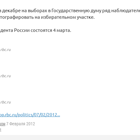
в декабре на выборах в Государственную думу ряд наблюдател
тографировать на избирательном участке.
ента России состоятся 4 марта.
.rbc.ru
.rbc.ru
.rbc.ru
op.rbc.ru/politics/07/02/2012...
дон
7 Февраля 2012
я