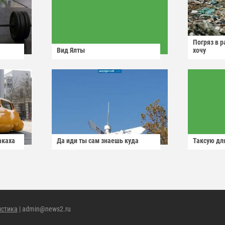
Погряз в р
Вид Ялты
хочу
акаха
Да иди ты сам знаешь куда
Таксую для
истика
| admin@news2.ru