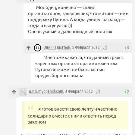
Молодец, конечно — сплил
организаторов, заявлявших, что митинг — не в
поддержку Путина. А когда увидел расклад —
тогда и высунулся. :))
Очень умный и дальновидный политик.
Одиннадцатый
, 5 Февраля 2012 ,
url
+3
Мне тоже кажется, что данный трюк с
«арестом» организатора и комментом
Путина не может не быть частью
предвыборного пиара.
u.nik.myopenid.com
, 4 Февраля 2012 ,
url
+2
я готов внести свою лепту и частично
солидарно вместе с ними ответить перед
законом