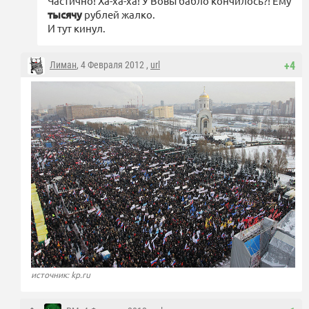
Частично! Ха-ха-ха! У Вовы бабло кончилось?! Ему
тысячу
рублей жалко.
И тут кинул.
Лиман
, 4 Февраля 2012 ,
url
+4
источник: kp.ru