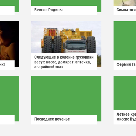
Вести с Родины
Симпатяги
Следующие в колонне грузовики
везут: насос, домкрат, аптечка,
ик!
Фермин Га
аварийный знак
Летнее кр
Последнее печенье
миссис Ву