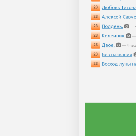
Любовь Титов
23
Алексей Савч
23
Полдень.
23
— 4
Келейник
23
— 
Двое.
23
— 4 час
Без названия
23
Восход луны н
23