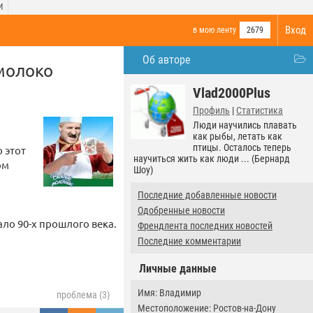
И
Вход
в мою ленту
2679
Об авторе
 молоко
Vlad2000Plus
Профиль
|
Статистика
Люди научились плавать
как рыбы, летать как
птицы. Осталось теперь
 этот
научиться жить как люди ... (Бернард
ом
Шоу)
Последние добавленные новости
Одобренные новости
ло 90-х прошлого века.
Френдлента последних новостей
Последние комментарии
Личные данные
Имя: Владимир
проблема (3)
Местоположение: Ростов-на-Дону