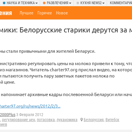
НАУКА И ТЕХНИКА
РАЗВЛЕЧЕНИЯ
КУХНЯ NEWS2
КОММЕНТАРИ
ения
Лучшее
Горячее
Новое
мики: Белорусские старики дерутся за
ны стали привычными для жителей Беларуси.
истративно регулировать цены на молоко привели к тому, что
 из магазинов. Читатель charter97.org прислал видео, на котор
 пытаются получить пару заветных пакетов молока по
й цене.
напоминает архивные кадры послевоенной Беларуси или нача
harter97.org/ru/news/2012/2/3...
d2000Plus
3 Февраля 2012
а
,
регулирование цен
,
потасовка
,
луканомика
Белоруссия
,
Витебск
риев