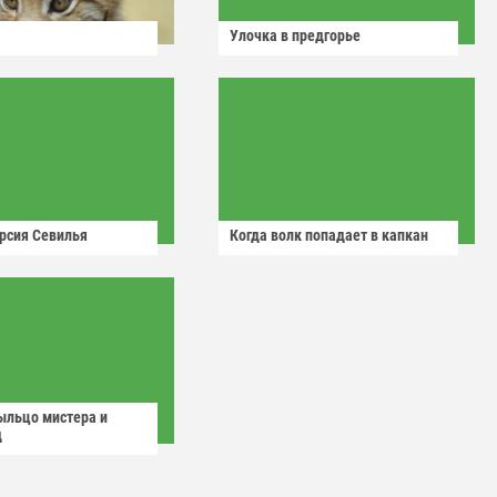
Улочка в предгорье
рсия Севилья
Когда волк попадает в капкан
ыльцо мистера и
д