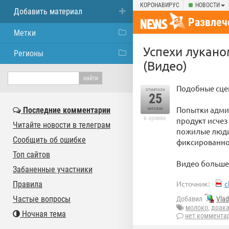
КОРОНАВИРУС
НОВОСТИ
Добавить материал
Развлеч
Метки
Успехи лукано
Регионы
(Видео)
Подобные сце
отметили
25
Попытки админ
Последние комментарии
человек
в архиве
продукт исчез
Читайте новости в телеграм
пожилые люди
Сообщить об ошибке
фикcированно
Топ сайтов
Видео больше 
Забаненные участники
Источник:
c
Правила
Частые вопросы
Добавил
Vla
молоко
,
драк
Ночная тема
нет коммента