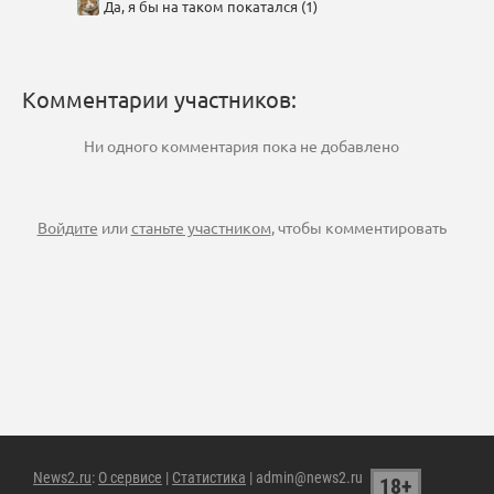
Да, я бы на таком покатался (1)
Комментарии участников:
Ни одного комментария пока не добавлено
Войдите
или
станьте участником
, чтобы комментировать
News2.ru
:
О сервисе
|
Статистика
| admin@news2.ru
18+