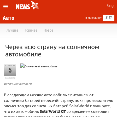
Вход
Авто
в мою ленту
3157
Лучшее
Горячее
Новое
Через всю страну на солнечном
автомобиле
отметили
5
в архиве
источник: batsol.ru
В следующем месяце автомобиль с питанием от
солнечных батарей пересечёт страну, пока производитель
элементов для солнечных батарей SolarWorld планирует,
что их автомобиль
SolarWorld GT
со временем совершит
путешествие вокруг земли чтобы показать на что он