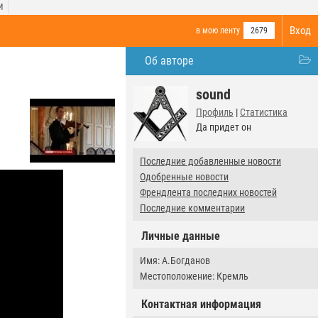
И
Вход
в мою ленту
2679
Об авторе
sound
Профиль
|
Статистика
Да придет он
Последние добавленные новости
Одобренные новости
Френдлента последних новостей
Последние комментарии
Личные данные
Имя: А.Богданов
Местоположение: Кремль
Контактная информация