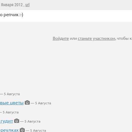
7 Января 2012 ,
url
о репчик :-)
Войдите
или
станьте участником
, чтобы
— 5 Августа
евые цветы
— 5 Августа
 5 Августа
 гудит
— 5 Августа
ереулках
— 5 Августа