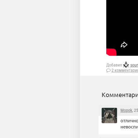
Добавил
sou
2 комментари
Комментари
Mopok
, 2
отлично
невосп