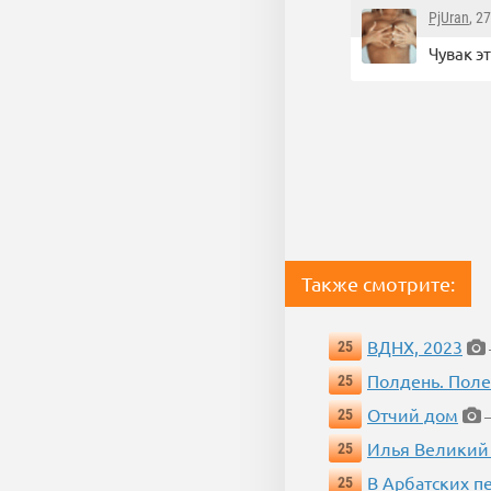
PjUran
, 2
Чувак эт
Также смотрите:
ВДНХ, 2023
25
Полдень. Пол
25
Отчий дом
25
—
Илья Великий
25
В Арбатских п
25