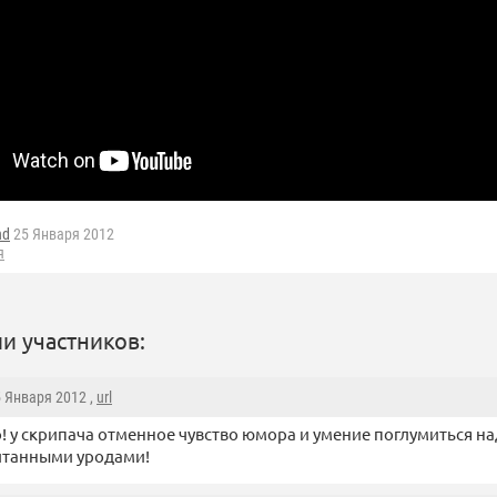
nd
25 Января 2012
я
и участников:
5 Января 2012 ,
url
! у скрипача отменное чувство юмора и умение поглумиться на
итанными уродами!