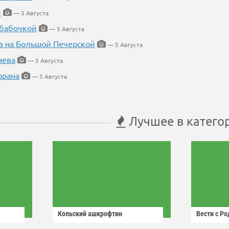
й
— 5 Августа
 бабочкой
— 5 Августа
в на Большой Печерской
— 5 Августа
нева
— 5 Августа
орана
— 5 Августа
Лучшее в катего
Кольский ашкрофтин
Вести с Р