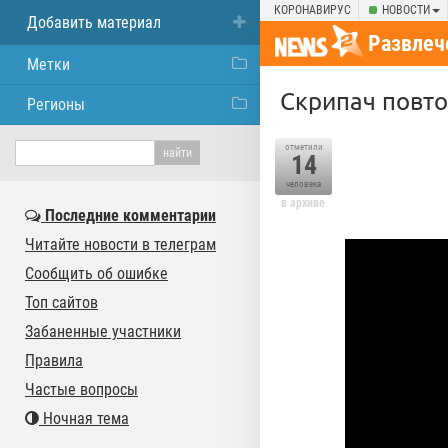
КОРОНАВИРУС
НОВОСТИ
Добавить материал
Развлеч
Метки
Скрипач повто
Регионы
отметили
14
человека
в архиве
Последние комментарии
Читайте новости в телеграм
Сообщить об ошибке
Топ сайтов
Забаненные участники
Правила
Частые вопросы
Ночная тема