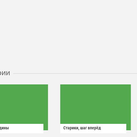
рии
одины
Старики, шаг вперёд