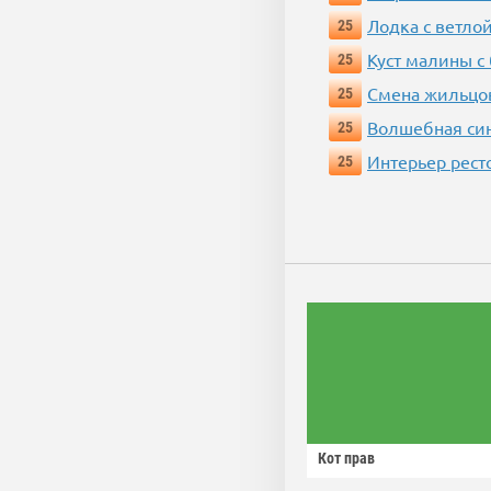
Лодка с ветло
25
Куст малины с
25
Смена жильцо
25
Волшебная си
25
Интерьер рест
25
Кот прав